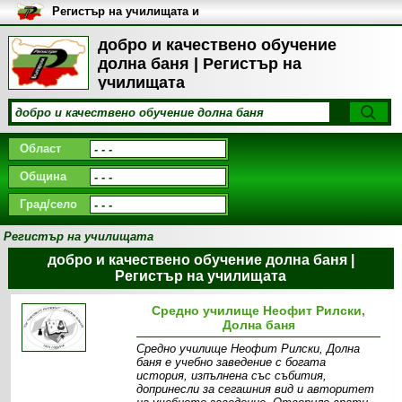
Регистър на училищата и
университетите в България
добро и качествено обучение
долна баня | Регистър на
училищата
Област
Община
Град/село
Регистър на училищата
добро и качествено обучение долна баня |
Регистър на училищата
Средно училище Неофит Рилски,
Долна баня
Средно училище Неофит Рилски, Долна
баня е учебно заведение с богата
история, изпълнена със събития,
допринесли за сегашния вид и авторитет