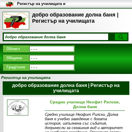
Регистър на училищата и
университетите в България
добро образование долна баня |
Регистър на училищата
Област
Община
Град/село
Регистър на училищата
добро образование долна баня | Регистър на
училищата
Средно училище Неофит Рилски,
Долна баня
Средно училище Неофит Рилски, Долна
баня е учебно заведение с богата
история, изпълнена със събития,
допринесли за сегашния вид и авторитет