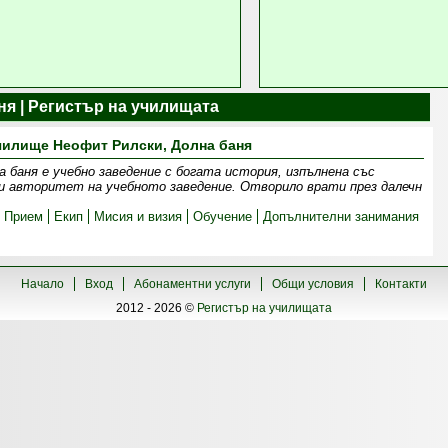
ня | Регистър на училищата
чилище Неофит Рилски, Долна баня
 баня е учебно заведение с богата история, изпълнена със
 и авторитет на учебното заведение. Отворило врати през далечн
Прием
Екип
Мисия и визия
Обучение
Допълнителни занимания
Начало
Вход
Абонаментни услуги
Общи условия
Контакти
2012 - 2026 ©
Регистър на училищата