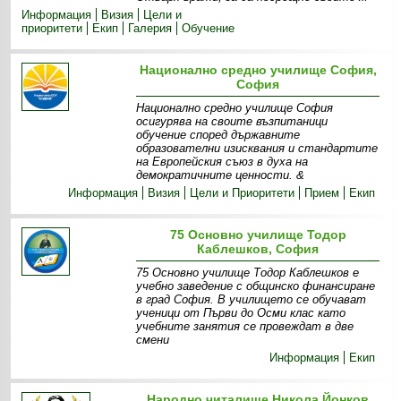
Информация
Визия
Цели и
приоритети
Екип
Галерия
Обучение
Национално средно училище София,
София
Национално средно училище София
осигурява на своите възпитаници
обучение според държавните
образователни изисквания и стандартите
на Европейския съюз в духа на
демократичните ценности. &
Информация
Визия
Цели и Приоритети
Прием
Екип
75 Основно училище Тодор
Каблешков, София
75 Основно училище Тодор Каблешков е
учебно заведение с общинско финансиране
в град София. В училището се обучават
ученици от Първи до Осми клас като
учебните занятия се провеждат в две
смени
Информация
Екип
Народно читалище Никола Йонков