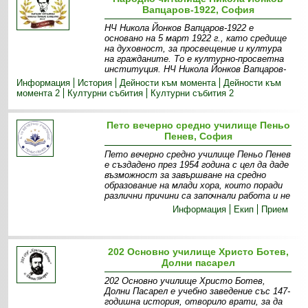
Вапцаров-1922, София
НЧ Никола Йонков Вапцаров-1922 е
основано на 5 март 1922 г., като средище
на духовност, за просвещение и култура
на гражданите. То е културно-просветна
институция. НЧ Никола Йонков Вапцаров-
Информация
История
Дейности към момента
Дейности към
момента 2
Културни събития
Културни събития 2
Пето вечерно средно училище Пеньо
Пенев, София
Пето вечерно средно училище Пеньо Пенев
е създадено през 1954 година с цел да даде
възможност за завършване на средно
образование на млади хора, които поради
различни причини са започнали работа и не
Информация
Екип
Прием
202 Основно училище Христо Ботев,
Долни пасарел
202 Основно училище Христо Ботев,
Долни Пасарел е учебно заведение със 147-
годишна история, отворило врати, за да