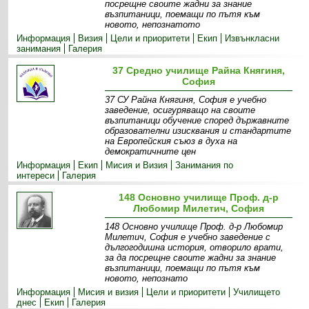
посрещне своите жадни за знание
възпитаници, поемащи по пътя към
новото, непознатото
Информация
Визия
Цели и приоритети
Екип
Извънкласни
занимания
Галерия
37 Средно училище Райна Княгиня,
София
37 СУ Райна Княгиня, София е учебно
заведение, осигуряващо на своите
възпитаници обучение според държавните
образователни изисквания и стандартите
на Европейския съюз в духа на
демократичните цен
Информация
Екип
Мисия и Визия
Занимания по
интереси
Галерия
148 Основно училище Проф. д-р
Любомир Милетич, София
148 Основно училище Проф. д-р Любомир
Милетич, София е учебно заведение с
дългогодишна история, отворило врати,
за да посрещне своите жадни за знание
възпитаници, поемащи по пътя към
новото, непознато
Информация
Мисия и визия
Цели и приоритети
Училището
днес
Екип
Галерия