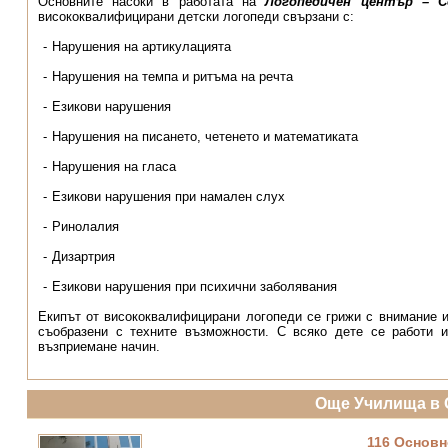
Основните насоки в работата на
Логопедичен център – 
висококвалифицирани детски логопеди свързани с:
Нарушения на артикулацията
Нарушения на темпа и ритъма на речта
Езикови нарушения
Нарушения на писането, четенето и математиката
Нарушения на гласа
Езикови нарушения при намален слух
Ринолалия
Дизартрия
Езикови нарушения при психични заболявания
Екипът от висококвалифицирани логопеди се грижи с внимание и
съобразени с техните възможности. С всяко дете се работи 
възприемане начин.
Още Училища в 
116 Основн