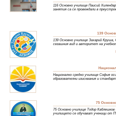
116 Основно училище Паисий Хилендарс
занятия са се провеждали в преустро
139 Осно
139 Основно училище Захарий Круша, 
сегашния вид и авторитет на учебнот
Национал
Национално средно училище София оси
образователни изисквания и стандарт
75 Основн
75 Основно училище Тодор Каблешков 
училището се обучават ученици от Пъ