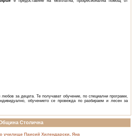
София
е предоставяне на безплатна, професионална помощ от
 любов за децата. Те получават обучение, по специални програми,
индивидуално, обучението се провежда по разбираем и лесен за
Община Столична
о училище Паисий Хилендарски, Яна