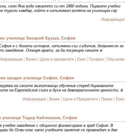
ки, село Яна води началото си от 1880 година. Първите учебни
ен турски хамбар, който е изпълнявал ролята на училищна сгр
Информация
вно училище Захарий Круша, София
София е с богата история, изпълнена със събития, допринесли за
о заведение. Отваря врати, за да посрещне своите ж
Информация
Визия
Цели и приоритети
Екип
Галерия
Обучение
но средно училище София, София
гурява на своите възпитаници обучение според държавните
ите на Европейския съюз в духа на демократичните ценности. &
Информация
Визия
Цели и Приоритети
Прием
Екип
о училище Тодор Каблешков, София
е учебно заведение с общинско финансиране в град София. В
рви до Осми клас като учебните занятия се провеждат в две