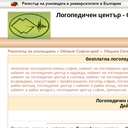
Регистър на училищата и университетите в България
Логопедичен център - 
Регистър на училищата
»
Област София-град
»
Община Сто
безплатна логоп
безплатна логопедична помощ софия
,
кабинет на логопедичен цен
кабинет на логопедичен център в надежда
,
кабинет на логопедиче
кабинет на логопедичен център в слатина
,
кабинет на логопедичен
възраждане
,
консултация с професионален логопед софия
,
логоп
район витоша
,
логопедичен център с кабинет в район искър
,
логоп
кабинет в район младост
,
логопедичен център софия
,
препоръчан 
Логопедичен 
Де