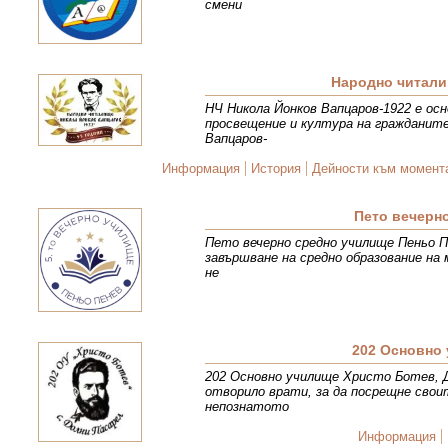
смени
Народно читали
НЧ Никола Йонков Вапцаров-1922 е осн
просвещение и култура на гражданите
Вапцаров-
Информация
История
Дейности към момент
Пето вечерн
Пето вечерно средно училище Пеньо Пе
завършване на средно образование на 
не
202 Основно 
202 Основно училище Христо Ботев, Д
отворило врати, за да посрещне свои
непознатото
Информация