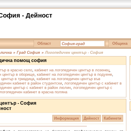
София - Дейност
Област
Община
лична
»
Град София
»
Логопедичен център - София
едична помощ софия
тър в красно село
,
кабинет на логопедичен център в лозенец
,
н център в оборище
,
кабинет на логопедичен център в подуене
,
 център в триадица
,
кабинет на логопедичен център във
едичен кабинет в район студентски
,
логопедичен център с кабинет в
едичен център с кабинет в район люлин
,
логопедичен център с
логопедичен кабинет в красна поляна
център - София
йност
Информация
Дейност
Кабинети