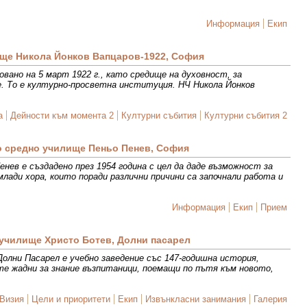
Информация
Екип
ще Никола Йонков Вапцаров-1922, София
овано на 5 март 1922 г., като средище на духовност, за
. То е културно-просветна институция. НЧ Никола Йонков
а
Дейности към момента 2
Културни събития
Културни събития 2
о средно училище Пеньо Пенев, София
нев е създадено през 1954 година с цел да даде възможност за
млади хора, които поради различни причини са започнали работа и
Информация
Екип
Прием
училище Христо Ботев, Долни пасарел
олни Пасарел е учебно заведение със 147-годишна история,
те жадни за знание възпитаници, поемащи по пътя към новото,
Визия
Цели и приоритети
Екип
Извънкласни занимания
Галерия