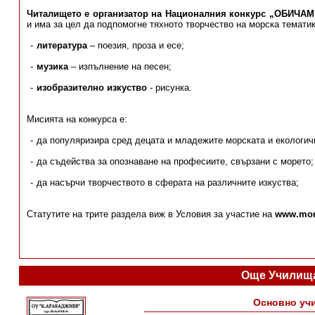
Читалището е организатор на Националния конкурс „ОБИЧАМ
и има за цел да подпомогне тяхното творчество на морска тематик
литература
– поезия, проза и есе;
музика
– изпълнение на песен;
изобразително изкуство
- рисунка.
Мисията на конкурса е:
да популяризира сред децата и младежите морската и екологич
да съдейства за опознаване на професиите, свързани с морето;
да насърчи творчеството в сферата на различните изкуства;
Статутите на трите раздела виж в Условия за участие на
www.mor
Още Училища
Основно уч