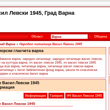
ил Левски 1945, Град Варна
Област
Община
рад Варна
»
Народно читалище Васил Левски 1945
орски гласчета варна
йованче варна
,
народно читалище
,
народно читалище васил левски
,
 на култура варна
,
нч васил левски 1945
,
нч васил левски 1945
ща във варна
,
читалище варна
,
читалище васил левски варна
читалище с богат библиотечен фонд варна
,
школа по класически
дерен и класически балет варна
 Васил Левски 1945
рмация
Информация
Галерия
НЧ Васил Левски 1945
 Васил Левски 1945