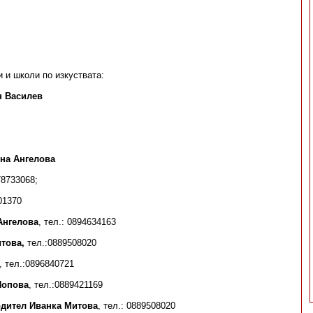
 и школи по изкуствата:
н Василев
на Ангелова
78733068;
701370
Ангелова
, тел.: 0894634163
това,
тел.:0889508020
, тел.:0896840721
Попова
, тел.:0889421169
дител Иванка Митова
, тел.: 0889508020