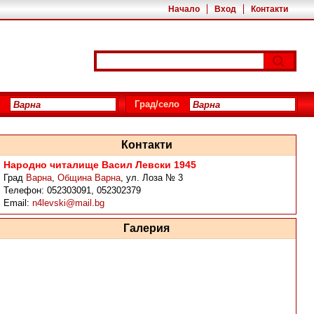
Начало
Вход
Контакти
Град/село
Контакти
Народно читалище Васил Левски 1945
Град
Варна
,
Община Варна
,
ул. Лоза № 3
Телефон:
052303091, 052302379
Email:
n4levski@mail.bg
Галерия