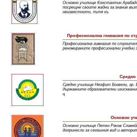
Основно училище Константин Арабаджи
посрещне своите жадни за знание въз
неизвестното, пътя къ
Професионална гимназия по стр
Професионална гимназия по строителс
реномираните професионални учебни з
Средно
Средно училище Неофит Бозвели, гр. 
държавните образователни изисквани
ц
Основно уч
Основно училище Петко Рачов Славейк
допринесли за сегашния вид и автори