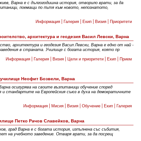
ев, Варна е с дългогодишна история, отворило врати, за да
питаници, поемащи по пътя към новото, непознатото,
Информация
Галерия
Екип
Визия
Приоритети
оителство, архитектура и геодезия Васил Левски, Варна
тво, архитектура и геодезия Васил Левски, Варна е едно от най -
аведения в страната. Училище с богата история, която пр
Информация
Галерия
Визия
Цели и приоритети
Екип
Прием
 училище Неофит Бозвели, Варна
Варна осигурява на своите възпитаници обучение според
я и стандартите на Европейския съюз в духа на демократичните
Информация
Мисия
Визия
Обучение
Екип
Галерия
илище Петко Рачов Славейков, Варна
ов, град Варна е с богата история, изпълнена със събития,
тет на учебното заведение. Отваря врати, за да посрещ