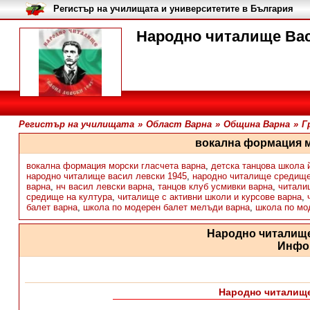
Регистър на училищата и университетите в България
Народно читалище Вас
Регистър на училищата
»
Област Варна
»
Община Варна
»
Г
вокална формация м
вокална формация морски гласчета варна
,
детска танцова школа 
народно читалище васил левски 1945
,
народно читалище средище
варна
,
нч васил левски варна
,
танцов клуб усмивки варна
,
читали
средище на култура
,
читалище с активни школи и курсове варна
,
балет варна
,
школа по модерен балет мелъди варна
,
школа по мо
Народно читалище
Инфо
Народно читалище