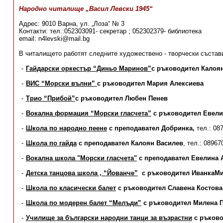
Народно читалище „Васил Левски 1945“
Адрес: 9010 Варна, ул. „Лоза“ № 3
Контакти: тел.:052303091- секретар ; 052302379- библиотека
email: n4levski@mail.bg
В читалището работят следните художествено - творчески състави
Гайдарски оркестър “Диньо Маринов”
с ръководител Калоя
ВИС “Морски вълни”
с ръководител Мария Алексиева
Трио “Прибой”
с ръководител Любен Пенев
Вокална формация “Морски гласчета”
с ръководител Евели
Школа по народно пеене
с преподавател Добринка,
тел.: 08
Школа по гайда
с преподавател Калоян Василев
, тел.: 0896
Вокална школа "Морски гласчета"
с преподавател Евелина 
Детска танцова школа , “Йованче”
с
ръководител ИванкаМи
Школа по класически балет
с ръководител Славена Костова
Школа по модерен балет “Мелъди”
с ръководител Милена 
Училище за български народни танци за възрастни
с ръково