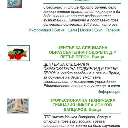
Обединено училище Христо Ботев, село
Баница отворя врати, за да посрещне и да
даде знания на своите любознателни
възпитаници. Началото е поставено през
далечната далечната 1849 год., като огъ
Информация
Визия
Цели
Мисия
Екип
Галерия
ЦЕНТЪР ЗА СПЕЦИАЛНА
ОБРАЗОВАТЕЛНА ПОДКРЕПА Д-Р
ПЕТЪР БЕРОН, Враца
ЦЕНТЪР ЗА СПЕЦИАЛНА
ОБРАЗОВАТЕЛНА ПОДКРЕПАД-Р ПЕТЪР
БЕРОН е учебно заведение в регион Враца,
за обучение на деца с умствена
изостаналост и множество увреждания.
Единственото специално училище, в коет
Информация
ПРОФЕСИОНАЛНА ТЕХНИЧЕСКА
ГИМНАЗИЯ НИКОЛА ЙОНКОВ
ВАПЦАРОВ, Враца
ПТГ Никола Йонков Вапцаров, Враца е
открита през 1925 година. Тогава
специалностите, които са били изучавани