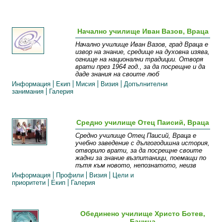
Начално училище Иван Вазов, Враца
Начално училище Иван Вазов, град Враца е
извор на знание, средище на духовна изява,
огнище на национални традиции. Отворя
врати през 1964 год., за да посрещне и да
даде знания на своите люб
Информация
Екип
Мисия
Визия
Допълнителни
занимания
Галерия
Средно училище Отец Паисий, Враца
Средно училище Отец Паисий, Враца е
учебно заведение с дългогодишна история,
отворило врати, за да посрещне своите
жадни за знание възпитаници, поемащи по
пътя към новото, непознатото, неизв
Информация
Профили
Визия
Цели и
приоритети
Екип
Галерия
Обединено училище Христо Ботев,
Баница