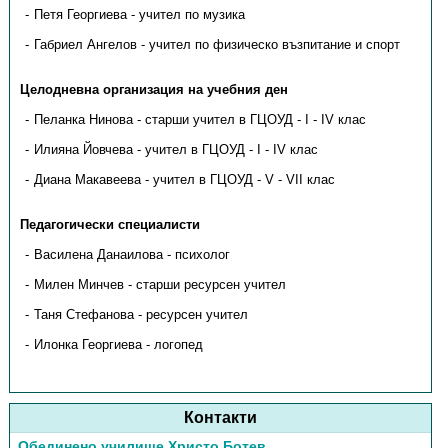
Петя Георгиева - учител по музика
Габриел Ангелов - учител по физическо възпитание и спорт
Целодневна организация на учебния ден
Пеланка Нинова - старши учител в ГЦОУД - І - IV клас
Илияна Йовчева - учител в ГЦОУД - І - IV клас
Диана Макавеева - учител в ГЦОУД - V - VII клас
Педагогически специалисти
Василена Данаилова - психолог
Милен Минчев - старши ресурсен учител
Таня Стефанова - ресурсен учител
Илонка Георгиева - логопед
Контакти
Обединено училище Христо Ботев