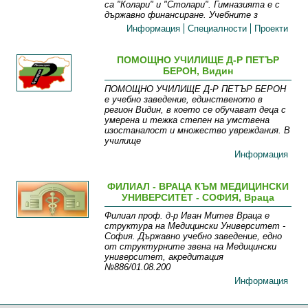
са "Колари" и "Столари". Гимназията е с
държавно финансиране. Учебните з
Информация
Специалности
Проекти
ПОМОЩНО УЧИЛИЩЕ Д-Р ПЕТЪР
БЕРОН, Видин
ПОМОЩНО УЧИЛИЩЕ Д-Р ПЕТЪР БЕРОН
е учебно заведение, единственото в
регион Видин, в което се обучават деца с
умерена и тежка степен на умствена
изостаналост и множество увреждания. В
училище
Информация
ФИЛИАЛ - ВРАЦА КЪМ МЕДИЦИНСКИ
УНИВЕРСИТЕТ - СОФИЯ, Враца
Филиал проф. д-р Иван Митев Враца е
структура на Медицински Университет -
София. Държавно учебно заведение, едно
от структурните звена на Медицински
университет, акредитация
№886/01.08.200
Информация