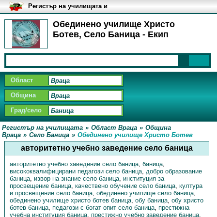
Регистър на училищата и
университетите в България
Обединено училище Христо
Ботев, Село Баница - Екип
Област
Община
Град/село
Регистър на училищата
»
Област Враца
»
Община
Враца
»
Село Баница
»
Обединено училище Христо Ботев
авторитетно учебно заведение село баница
авторитетно учебно заведение село баница
,
баница
,
висококвалифицирани педагози село баница
,
добро образование
баница
,
извор на знание село баница
,
институция за
просвещение баница
,
качествено обучение село баница
,
култура
и просвещение село баница
,
обединено училище село баница
,
обединено училище христо ботев баница
,
обу баница
,
обу христо
ботев баница
,
педагози с богат опит село баница
,
престижна
учебна институция баница
,
престижно учебно заведение баница
,