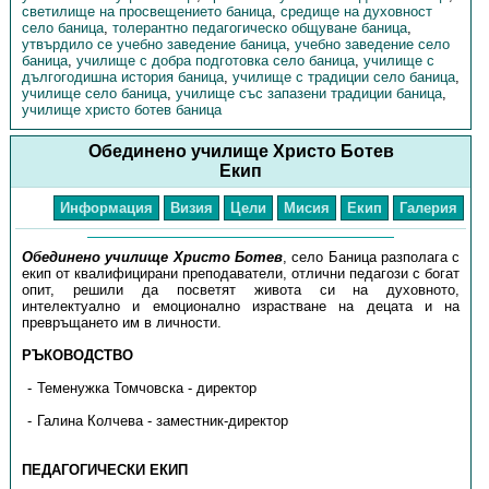
светилище на просвещението баница
,
средище на духовност
село баница
,
толерантно педагогическо общуване баница
,
утвърдило се учебно заведение баница
,
учебно заведение село
баница
,
училище с добра подготовка село баница
,
училище с
дългогодишна история баница
,
училище с традиции село баница
,
училище село баница
,
училище със запазени традиции баница
,
училище христо ботев баница
Обединено училище Христо Ботев
Екип
Информация
Визия
Цели
Мисия
Екип
Галерия
Обединено училище Христо Ботев
, село Баница разполага с
екип от квалифицирани преподаватели, отлични педагози с богат
опит, решили да посветят живота си на духовното,
интелектуално и емоционално израстване на децата и на
превръщането им в личности.
РЪКОВОДСТВО
Теменужка Томчовска - директор
Галина Колчева - заместник-директор
ПЕДАГОГИЧЕСКИ ЕКИП