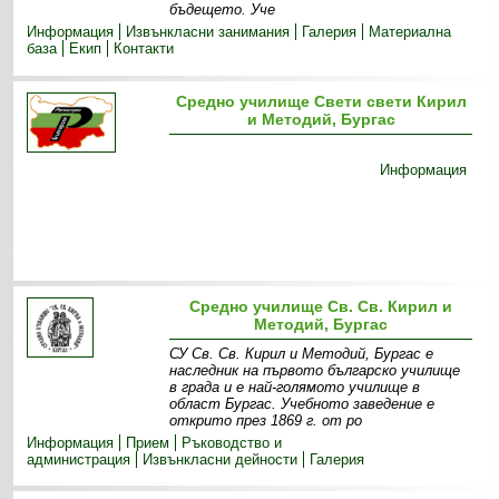
бъдещето. Уче
Информация
Извънкласни зaнимания
Галерия
Материална
база
Екип
Контакти
Средно училище Свети свети Кирил
и Методий, Бургас
Информация
Средно училище Св. Св. Кирил и
Методий, Бургас
СУ Св. Св. Кирил и Методий, Бургас е
наследник на първото българско училище
в града и е най-голямото училище в
област Бургас. Учебното заведение е
открито през 1869 г. от ро
Информация
Прием
Ръководство и
администрация
Извънкласни дейности
Галерия