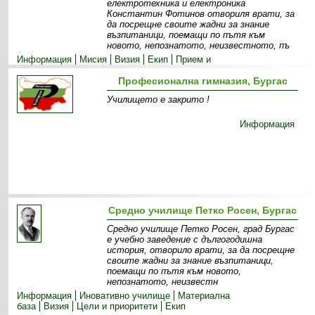
електротехника и електроника
Константин Фотинов отвориля врати, за
да посрещне своите жадни за знание
възпитаници, поемащи по пътя към
новото, непознатото, неизвестното, пъ
Информация
Мисия
Визия
Екип
Прием и
специалности
Допълнителни дейности
Професионална гимназия, Бургас
Училището е закрито !
Информация
Средно училище Петко Росен, Бургас
Средно училище Петко Росен, град Бургас
е учебно заведение с дългогодишна
история, отворило врати, за да посрещне
своите жадни за знание възпитаници,
поемащи по пътя към новото,
непознатото, неизвестн
Информация
Иновативно училище
Материална
база
Визия
Цели и приоритети
Екип