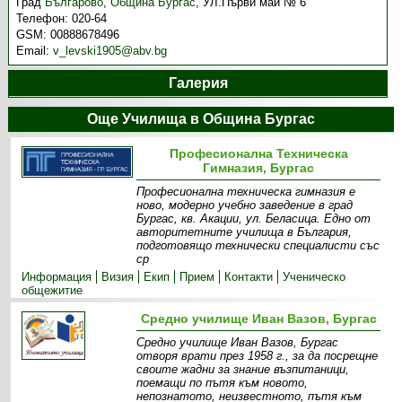
Град
Българово
,
Община Бургас
,
УЛ.Първи май № 6
Телефон:
020-64
GSM:
00888678496
Email:
v_levski1905@abv.bg
Галерия
Още Училища в Община Бургас
Професионална Техническа
Гимназия, Бургас
Професионална техническа гимназия е
ново, модерно учебно заведение в град
Бургас, кв. Акации, ул. Беласица. Едно от
авторитетните училища в България,
подготовящо технически специалисти със
ср
Информация
Визия
Екип
Прием
Контакти
Ученическо
общежитие
Средно училище Иван Вазов, Бургас
Средно училище Иван Вазов, Бургас
отворя врати през 1958 г., за да посрещне
своите жадни за знание възпитаници,
поемащи по пътя към новото,
непознатото, неизвестното, пътя към