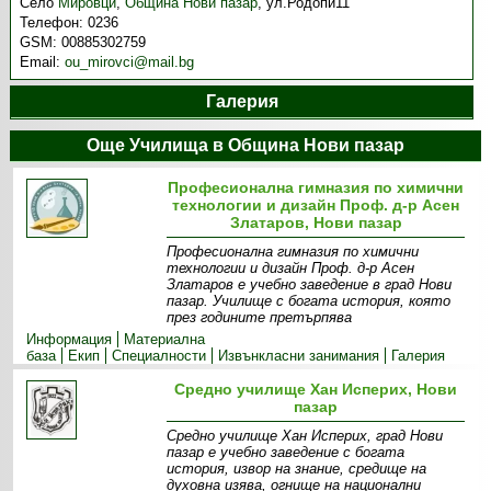
Село
Мировци
,
Община Нови пазар
,
ул.Родопи11
Телефон:
0236
GSM:
00885302759
Email:
ou_mirovci@mail.bg
Галерия
Още Училища в Община Нови пазар
Професионална гимназия по химични
технологии и дизайн Проф. д-р Асен
Златаров, Нови пазар
Професионална гимназия по химични
технологии и дизайн Проф. д-р Асен
Златаров е учебно заведение в град Нови
пазар. Училище с богата история, която
през годините претърпява
Информация
Материална
база
Екип
Специалности
Извънкласни занимания
Галерия
Средно училище Хан Исперих, Нови
пазар
Средно училище Хан Исперих, град Нови
пазар е учебно заведение с богата
история, извор на знание, средище на
духовна изява, огнище на национални