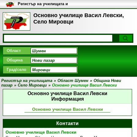
Регистър на училищата и
университетите в България
Основно училище Васил Левски,
Село Мировци
Област
Община
Град/село
Регистър на училищата
»
Област Шумен
»
Община Нови
пазар
»
Село Мировци
»
Основно училище Васил Левски
Основно училище Васил Левски
Информация
Основно училище Васил Левски
Контакти
Основно училище Васил Левски