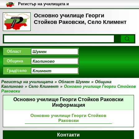
Регистър на училищата и
университетите в България
Основно училище Георги
Стойков Раковски, Село Климент
Област
Община
Град/село
Регистър на училищата
»
Област Шумен
»
Община
Каолиново
»
Село Климент
»
Основно училище Георги Стойков
Раковски
Основно училище Георги Стойков Раковски
Информация
Основно училище Георги Стойков
Раковски
Контакти