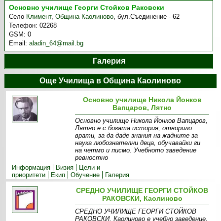
Основно училище Георги Стойков Раковски
Село
Климент
,
Община Каолиново
,
бул.Съединение - 62
Телефон:
02268
GSM:
0
Email:
aladin_64@mail.bg
Галерия
Още Училища в Община Каолиново
Основно училище Никола Йонков
Вапцаров, Лятно
Основно училище Никола Йонков Вапцаров,
Лятно е с богата история, отворило
врати, за да даде знания на жадните за
наука любознателни деца, обучавайки ги
на четмо и писмо. Учебното заведение
ревностно
Информация
Визия
Цели и
приоритети
Екип
Обучение
Галерия
СРЕДНО УЧИЛИЩЕ ГЕОРГИ СТОЙКОВ
РАКОВСКИ, Каолиново
СРЕДНО УЧИЛИЩЕ ГЕОРГИ СТОЙКОВ
РАКОВСКИ, Каолиново е учебно заведение,