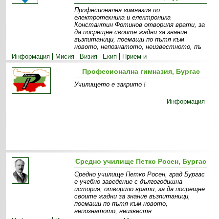
Професионална гимназия по
електротехника и електроника
Константин Фотинов отвориля врати, за
да посрещне своите жадни за знание
възпитаници, поемащи по пътя към
новото, непознатото, неизвестното, пъ
Информация
Мисия
Визия
Екип
Прием и
специалности
Допълнителни дейности
Професионална гимназия, Бургас
Училището е закрито !
Информация
Средно училище Петко Росен, Бургас
Средно училище Петко Росен, град Бургас
е учебно заведение с дългогодишна
история, отворило врати, за да посрещне
своите жадни за знание възпитаници,
поемащи по пътя към новото,
непознатото, неизвестн