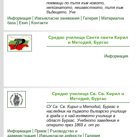
поемащи по пътя към новото,
непознатото, неизвестното, пътя към
бъдещето. Уче
Информация
Извънкласни зaнимания
Галерия
Материална
база
Екип
Контакти
Средно училище Свети свети Кирил
и Методий, Бургас
Информация
Средно училище Св. Св. Кирил и
Методий, Бургас
СУ Св. Св. Кирил и Методий, Бургас е
наследник на първото българско училище
в града и е най-голямото училище в
област Бургас. Учебното заведение е
открито през 1869 г. от ро
Информация
Прием
Ръководство и
администрация
Извънкласни дейности
Галерия