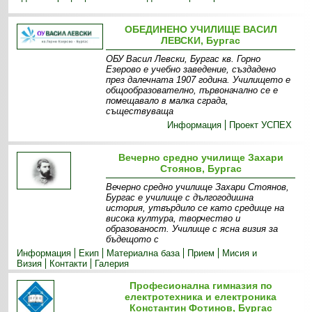
ОБЕДИНЕНО УЧИЛИЩЕ ВАСИЛ
ЛЕВСКИ, Бургас
ОБУ Васил Левски, Бургас кв. Горно
Езерово е учебно заведение, създадено
през далечната 1907 година. Училището е
общообразователно, първоначално се е
помещавало в малка сграда,
съществуваща
Информация
Проект УСПЕХ
Вечерно средно училище Захари
Стоянов, Бургас
Вечерно средно училище Захари Стоянов,
Бургас е училище с дългогодишна
история, утвърдило се като средище на
висока култура, творчество и
образованост. Училище с ясна визия за
бъдещото с
Информация
Екип
Материална база
Прием
Мисия и
Визия
Контакти
Галерия
Професионална гимназия по
електротехника и електроника
Константин Фотинов, Бургас