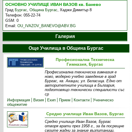
ОСНОВНО УЧИЛИЩЕ ИВАН ВАЗОВ кв. Банево
Град
Бургас
,
Община Бургас
,
Хаджи Димитър 8
Телефон:
055-22-74
GSM:
0
Email:
OU_IVAZOV_BANEVO@ABV.BG
Галерия
Още Училища в Община Бургас
Професионална Техническа
Гимназия, Бургас
Професионална техническа гимназия е
ново, модерно учебно заведение в град
Бургас, кв. Акации, ул. Беласица. Едно от
авторитетните училища в България,
подготовящо технически специалисти със
ср
Информация
Визия
Екип
Прием
Контакти
Ученическо
общежитие
Средно училище Иван Вазов, Бургас
Средно училище Иван Вазов, Бургас
отворя врати през 1958 г., за да посрещне
своите жадни за знание възпитаници,