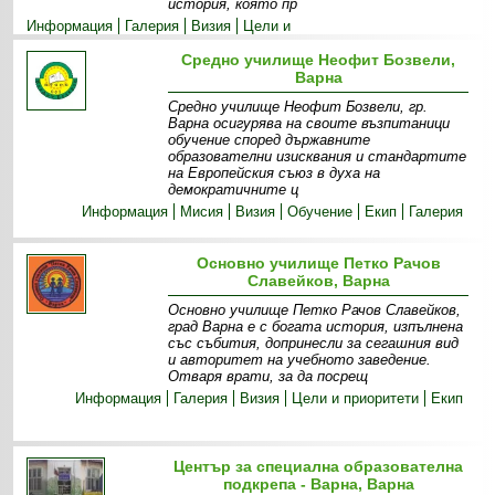
история, която пр
Информация
Галерия
Визия
Цели и
приоритети
Екип
Прием
Средно училище Неофит Бозвели,
Варна
Средно училище Неофит Бозвели, гр.
Варна осигурява на своите възпитаници
обучение според държавните
образователни изисквания и стандартите
на Европейския съюз в духа на
демократичните ц
Информация
Мисия
Визия
Обучение
Екип
Галерия
Основно училище Петко Рачов
Славейков, Варна
Основно училище Петко Рачов Славейков,
град Варна е с богата история, изпълнена
със събития, допринесли за сегашния вид
и авторитет на учебното заведение.
Отваря врати, за да посрещ
Информация
Галерия
Визия
Цели и приоритети
Екип
Център за специална образователна
подкрепа - Варна, Варна