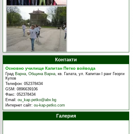
Контакти
Основно училище Капитан Петко войвода
Град
Варна
,
Община Варна
,
кв. Галата, ул. Капитан I ранг Георги
Купов
Телефон:
052378434
GSM:
0896639106
Факс:
052378434
Email:
ou_kap.petko@abv.bg
Интернет сайт:
ou-kap-petko.com
Галерия