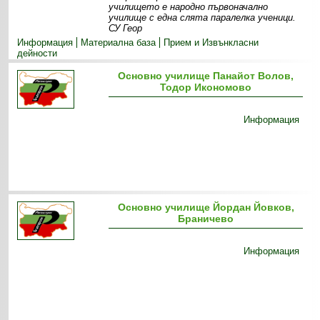
училището е народно първоначално
училище с една слята паралелка ученици.
СУ Геор
Информация
Материална база
Прием и Извънкласни
дейности
Основно училище Панайот Волов,
Тодор Икономово
Информация
Основно училище Йордан Йовков,
Браничево
Информация