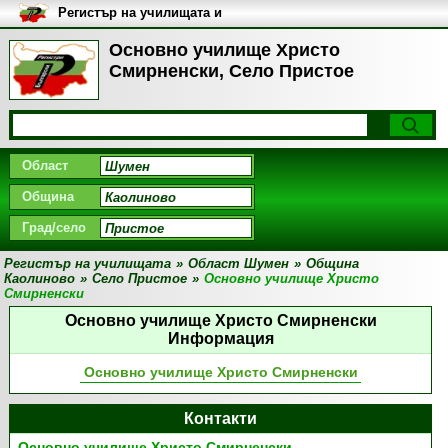
Регистър на училищата и
университетите в България
Основно училище Христо
Смирненски, Село Пристое
Област
Община
Град/село
Регистър на училищата
»
Област Шумен
»
Община
Каолиново
»
Село Пристое
»
Основно училище Христо
Смирненски
Основно училище Христо Смирненски
Информация
Основно училище Христо Смирненски
Контакти
Основно училище Христо Смирненски