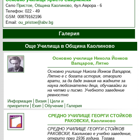
Село
Пристое
,
Община Каолиново
,
бул.Аврора - 6
Телефон:
022 - 49
GSM:
00879162196
Email:
ou_pristoe@abv.bg
Галерия
Още Училища в Община Каолиново
Основно училище Никола Йонков
Вапцаров, Лятно
Основно училище Никола Йонков Вапцаров,
Лятно е с богата история, отворило
врати, за да даде знания на жадните за
наука любознателни деца, обучавайки ги
на четмо и писмо. Учебното заведение
ревностно
Информация
Визия
Цели и
приоритети
Екип
Обучение
Галерия
СРЕДНО УЧИЛИЩЕ ГЕОРГИ СТОЙКОВ
РАКОВСКИ, Каолиново
СРЕДНО УЧИЛИЩЕ ГЕОРГИ СТОЙКОВ
РАКОВСКИ, Каолиново е учебно заведение,
открито през 1936 година. Тогава