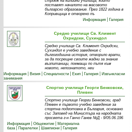
строеж на килийни училища, които
поставят началото на масовото
българско образование. През 1822 година в
Копривщица е отворено пъ
Информация
Галерия
Средно училище Св. Климент
Охридски, Сухиндол
Средно училище Св. Климент Охридски,
Сухиндол е учебно заведение с
дългогодишна история, отворило врати,
за да посрещне своите жадни за знание
възпитаници, поемащи по пътя към
новото, непознатото, неи
Информация
Визия
Специалности
Екип
Галерия
Извънкласни
занимания
Спортно училище Георги Бенковски,
Плевен
Спортно училище Георги Бенковски, град
Плевен е първото учебно заведение за
спортна подготовка в България, основано
със Заповед на Министъра на народната
просвета г-н Ганчо Ганев №Д - 9/05.06.196
Информация
Общежитие
Материална
база
Паралелки
Шампиони
Галерия