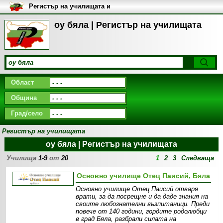
Регистър на училищата и
университетите в България
оу бяла | Регистър на училищата
Област
Община
Град/село
Регистър на училищата
оу бяла | Регистър на училищата
Училища
1-9
от
20
1
2
3
Следваща
Основно училище Отец Паисий, Бяла
Основно училище Отец Паисий отваря
врати, за да посрещне и да даде знания на
своите любознателни възпитаници. Преди
повече от 140 години, гордите родолюбци
в град Бяла, разбрали силата на