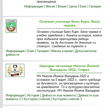
просвещение
Информация
Мисия
Визия
Цели
Екип
Галерия
Основно училище Бачо Киро, Бяла
черква
Основно училище Бачо Киро, Бяла черква е
учебно заведение с богата история, която
през годините претърпява редица
промени, за да достигне до днешния си
статут. Сведение за първото о
Информация
Екип
Галерия
Мисия и визия
Допълнителни
дейности
Народно читалище Никола Йонков
Вапцаров-1922, София
НЧ Никола Йонков Вапцаров-1922 е
основано на 5 март 1922 г., като средище
на духовност, за просвещение и култура
на гражданите. То е културно-просветна
институция. НЧ Никола Йонков Вапцаров-
Информация
История
Дейности към момента
Дейности към
момента 2
Културни събития
Културни събития 2