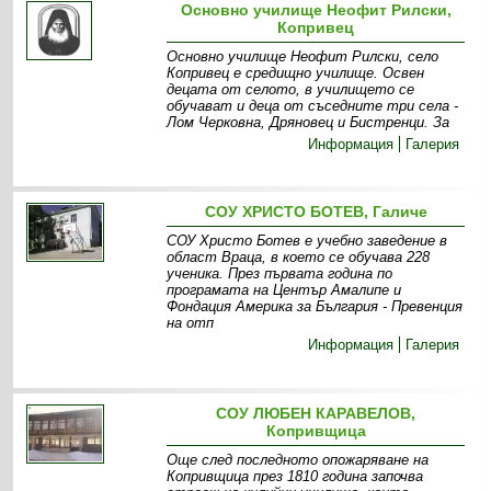
Основно училище Неофит Рилски,
Копривец
Основно училище Неофит Рилски, село
Копривец е средищно училище. Освен
децата от селото, в училището се
обучават и деца от съседните три села -
Лом Черковна, Дряновец и Бистренци. За
Информация
Галерия
СОУ ХРИСТО БОТЕВ, Галиче
СОУ Христо Ботев е учебно заведение в
област Враца, в което се обучава 228
ученика. През първата година по
програмата на Център Амалипе и
Фондация Америка за България - Превенция
на отп
Информация
Галерия
СОУ ЛЮБЕН КАРАВЕЛОВ,
Копривщица
Още след последното опожаряване на
Копривщица през 1810 година започва