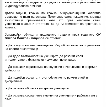
насърчаваща и подкрепяща среда за учениците и развитието на
индивидуалната личност.
Дълги години, крачка по крачка, общоучилищният колектив
вървеше по пътя на успеха. По­ко­­ле­ние след поколение, хиляди
възпитаници преминаваха като ято през класните стаи,
усвояваха знания и отлитаха, за да ги приложат на практика в
живота.
Запазвайки облика и традициите градени през годините
ОУ
Никола Йонков Вапцаров
се стреми:
Да осигури високо равнище на общообразователна подготовка
на своите възпитаници.
Да даде възможност на учениците да развият своя
интелектуален, физически и духовен потенциал.
Да разшири периметъра на обучение с извънкласни форми и
дейностти.
Да подобри резултатите от обучение по всички учебни
дисциплини.
Да развива общата култура на учениците.
Да развива социалните умения на учениците и работата им в
екип.