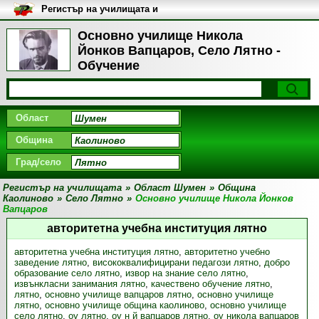
Регистър на училищата и
университетите в България
Основно училище Никола
Йонков Вапцаров, Село Лятно -
Обучение
Област
Община
Град/село
Регистър на училищата
»
Област Шумен
»
Община
Каолиново
»
Село Лятно
»
Основно училище Никола Йонков
Вапцаров
авторитетна учебна институция лятно
авторитетна учебна институция лятно
,
авторитетно учебно
заведение лятно
,
висококвалифицирани педагози лятно
,
добро
образование село лятно
,
извор на знание село лятно
,
извънкласни занимания лятно
,
качествено обучение лятно
,
лятно
,
основно училище вапцаров лятно
,
основно училище
лятно
,
основно училище община каолиново
,
основно училище
село лятно
,
оу лятно
,
оу н й вапцаров лятно
,
оу никола вапцаров