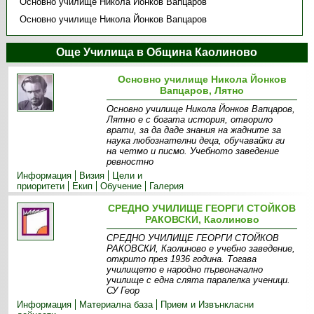
Основно училище Никола Йонков Вапцаров
Основно училище Никола Йонков Вапцаров
Още Училища в Община Каолиново
Основно училище Никола Йонков
Вапцаров, Лятно
Основно училище Никола Йонков Вапцаров,
Лятно е с богата история, отворило
врати, за да даде знания на жадните за
наука любознателни деца, обучавайки ги
на четмо и писмо. Учебното заведение
ревностно
Информация
Визия
Цели и
приоритети
Екип
Обучение
Галерия
СРЕДНО УЧИЛИЩЕ ГЕОРГИ СТОЙКОВ
РАКОВСКИ, Каолиново
СРЕДНО УЧИЛИЩЕ ГЕОРГИ СТОЙКОВ
РАКОВСКИ, Каолиново е учебно заведение,
открито през 1936 година. Тогава
училището е народно първоначално
училище с една слята паралелка ученици.
СУ Геор
Информация
Материална база
Прием и Извънкласни