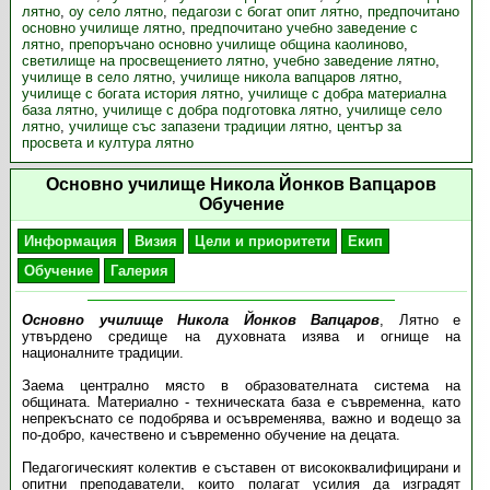
лятно
,
оу село лятно
,
педагози с богат опит лятно
,
предпочитано
основно училище лятно
,
предпочитано учебно заведение с
лятно
,
препоръчано основно училище община каолиново
,
светилище на просвещението лятно
,
учебно заведение лятно
,
училище в село лятно
,
училище никола вапцаров лятно
,
училище с богата история лятно
,
училище с добра материална
база лятно
,
училище с добра подготовка лятно
,
училище село
лятно
,
училище със запазени традиции лятно
,
център за
просвета и култура лятно
Основно училище Никола Йонков Вапцаров
Обучение
Информация
Визия
Цели и приоритети
Екип
Обучение
Галерия
Основно училище Никола Йонков Вапцаров
, Лятно е
утвърдено средище на духовната изява и огнище на
националните традиции.
Заема централно място в образователната система на
общината. Материално - техническата база е съвременна, като
непрекъснато се подобрява и осъвременява, важно и водещо за
по-добро, качествено и съвременно обучение на децата.
Педагогическият колектив е съставен от висококвалифицирани и
опитни преподаватели, които полагат усилия да изградят