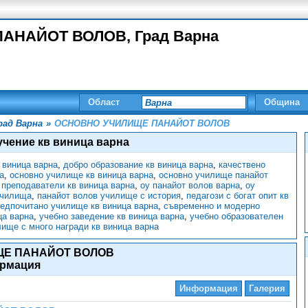
НАЙОТ ВОЛОВ, Град Варна
Област
Община
рад Варна
»
ОСНОВНО УЧИЛИЩЕ ПАНАЙОТ ВОЛОВ
учение кв виница варна
 виница варна
,
добро образование кв виница варна
,
качествено
а
,
основно училище кв виница варна
,
основно училище панайот
 преподаватели кв виница варна
,
оу панайот волов варна
,
оу
училища
,
панайот волов училище с история
,
педагози с богат опит кв
едпочитано училище кв виница варна
,
съвременно и модерно
ца варна
,
учебно заведение кв виница варна
,
учебно образователен
ище с много награди кв виница варна
ЩЕ ПАНАЙОТ ВОЛОВ
рмация
Информация
Галерия