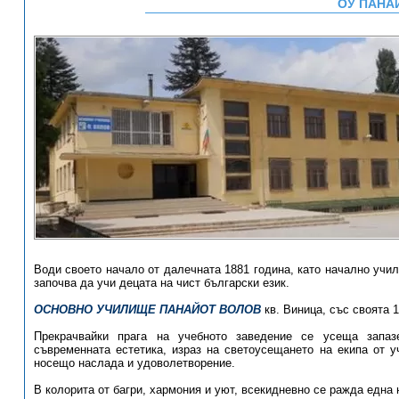
ОУ ПАНА
Води своето начало от далечната 1881 година, като начално учи
започва да учи децата на чист български език.
ОСНОВНО УЧИЛИЩЕ ПАНАЙОТ ВОЛОВ
кв. Виница, със своята 1
Прекрачвайки прага на учебното заведение се усеща запаз
съвременната естетика, израз на светоусещането на екипа от уч
носещо наслада и удоволетворение.
В колорита от багри, хармония и уют, всекидневно се ражда една