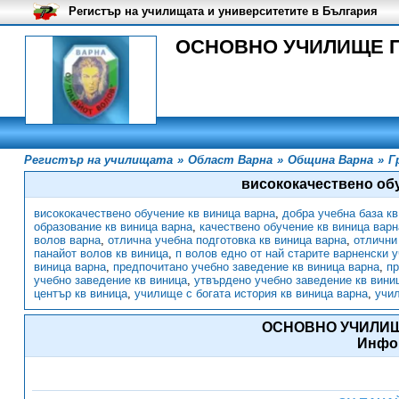
Регистър на училищата и университетите в България
ОСНОВНО УЧИЛИЩЕ ПА
Регистър на училищата
»
Област Варна
»
Община Варна
»
Г
висококачествено об
висококачествено обучение кв виница варна
,
добра учебна база кв
образование кв виница варна
,
качествено обучение кв виница варн
волов варна
,
отлична учебна подготовка кв виница варна
,
отлични
панайот волов кв виница
,
п волов едно от най старите варненски 
виница варна
,
предпочитано учебно заведение кв виница варна
,
пр
учебно заведение кв виница
,
утвърдено учебно заведение кв вини
център кв виница
,
училище с богата история кв виница варна
,
учил
ОСНОВНО УЧИЛИ
Инфо