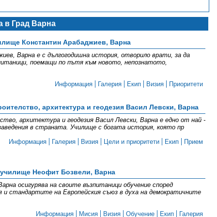
 в Град Варна
илище Константин Арабаджиев, Варна
ев, Варна е с дългогодишна история, отворило врати, за да
питаници, поемащи по пътя към новото, непознатото,
Информация
Галерия
Екип
Визия
Приоритети
оителство, архитектура и геодезия Васил Левски, Варна
тво, архитектура и геодезия Васил Левски, Варна е едно от най -
аведения в страната. Училище с богата история, която пр
Информация
Галерия
Визия
Цели и приоритети
Екип
Прием
 училище Неофит Бозвели, Варна
Варна осигурява на своите възпитаници обучение според
я и стандартите на Европейския съюз в духа на демократичните
Информация
Мисия
Визия
Обучение
Екип
Галерия