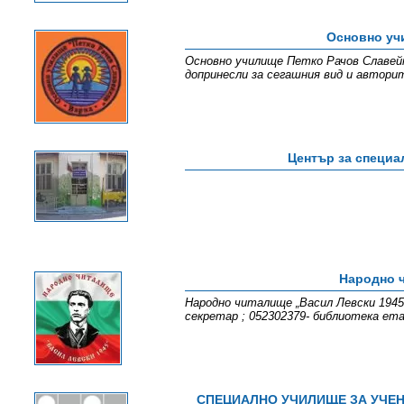
Основно уч
Основно училище Петко Рачов Славейк
допринесли за сегашния вид и автори
Център за специа
Народно ч
Народно читалище „Васил Левски 1945“
секретар ; 052302379- библиотека emai
СПЕЦИАЛНО УЧИЛИЩЕ ЗА УЧЕН