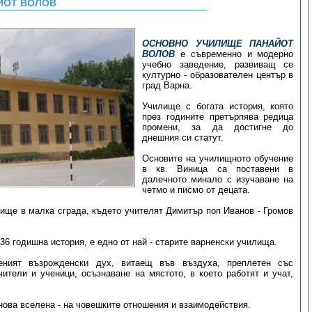
ЙОТ ВОЛОВ
ОСНОВНО УЧИЛИЩЕ ПАНАЙОТ
ВОЛОВ
е съвременно и модерно
учебно заведение, развиващ се
културно - образователен център в
град Варна.
Училище с богата история, която
през годините претърпява редица
промени, за да достигне до
днешния си статут.
Основите на училищното обучение
в кв. Виница са поставени в
далечното минало с изучаване на
четмо и писмо от децата.
лище в малка сграда, където учителят Димитър поп Иванов - Громов
36 годишна история, е едно от най - старите варненски училища.
еният възрожденски дух, витаещ във въздуха, преплетен със
ители и ученици, осъзнаване на мястото, в което работят и учат,
 нова вселена - на човешките отношения и взаимодействия.