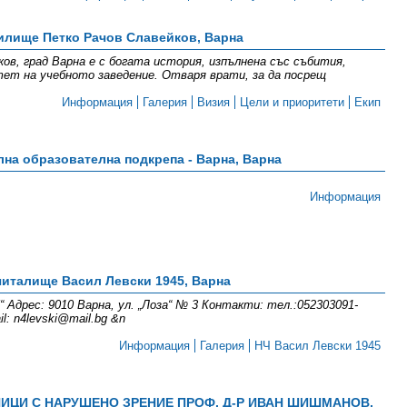
илище Петко Рачов Славейков, Варна
ов, град Варна е с богата история, изпълнена със събития,
тет на учебното заведение. Отваря врати, за да посрещ
Информация
Галерия
Визия
Цели и приоритети
Екип
лна образователна подкрепа - Варна, Варна
Информация
италище Васил Левски 1945, Варна
 Адрес: 9010 Варна, ул. „Лоза“ № 3 Контакти: тел.:052303091-
l: n4levski@mail.bg &n
Информация
Галерия
НЧ Васил Левски 1945
ИЦИ С НАРУШЕНО ЗРЕНИЕ ПРОФ. Д-Р ИВАН ШИШМАНОВ,