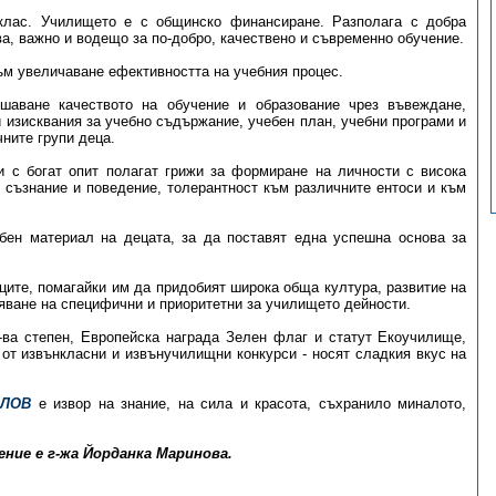
клас. Училището е с общинско финансиране. Разполага с добра
а, важно и водещо за по-добро, качествено и съвременно обучение.
ъм увеличаване ефективността на учебния процес.
аване качеството на обучение и образование чрез въвеждане,
 изисквания за учебно съдържание, учебен план, учебни програми и
ните групи деца.
и с богат опит полагат грижи за формиране на личности с висока
о съзнание и поведение, толерантност към различните ентоси и към
бен материал на децата, за да поставят една успешна основа за
ците, помагайки им да придобият широка обща култура, развитие на
яване на специфични и приоритетни за училището дейности.
-ва степен, Европейска награда Зелен флаг и статут Екоучилище,
 от извънкласни и извънучилищни конкурси - носят сладкия вкус на
ОЛОВ
е извор на знание, на сила и красота, съхранило миналото,
ние е г-жа Йорданка Маринова.