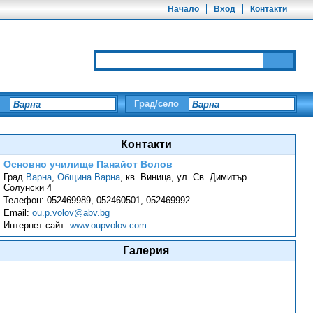
Начало
Вход
Контакти
Град/село
Контакти
Основно училище Панайот Волов
Град
Варна
,
Община Варна
,
кв. Виница, ул. Св. Димитър
Солунски 4
Телефон:
052469989, 052460501, 052469992
Email:
ou.p.volov@abv.bg
Интернет сайт:
www.oupvolov.com
Галерия