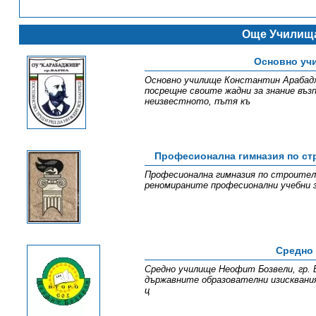
Още Училища
Основно уч
Основно училище Константин Арабаджи
посрещне своите жадни за знание въз
неизвестното, пътя къ
Професионална гимназия по стр
Професионална гимназия по строителс
реномираните професионални учебни з
Средно
Средно училище Неофит Бозвели, гр. 
държавните образователни изисквани
ц