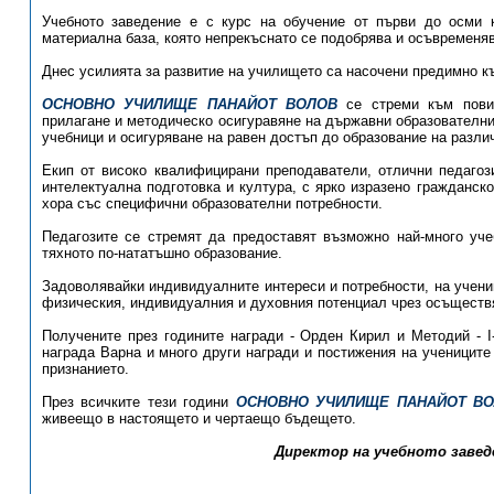
Учебното заведение е с курс на обучение от първи до осми 
материална база, която непрекъснато се подобрява и осъвременяв
Днес усилията за развитие на училището са насочени предимно к
ОСНОВНО УЧИЛИЩЕ ПАНАЙОТ ВОЛОВ
се стреми към повиш
прилагане и методическо осигуравяне на държавни образователни
учебници и осигуряване на равен достъп до образование на различ
Екип от високо квалифицирани преподаватели, отлични педагоз
интелектуална подготовка и култура, с ярко изразено гражданск
хора със специфични образователни потребности.
Педагозите се стремят да предоставят възможно най-много уче
тяхното по-нататъшно образование.
Задоволявайки индивидуалните интереси и потребности, на учени
физическия, индивидуалния и духовния потенциал чрез осъществ
Получените през годините награди - Орден Кирил и Методий - I
награда Варна и много други награди и постижения на учениците
признанието.
През всичките тези години
ОСНОВНО УЧИЛИЩЕ ПАНАЙОТ В
живеещо в настоящето и чертаещо бъдещето.
Директор на учебното заведе