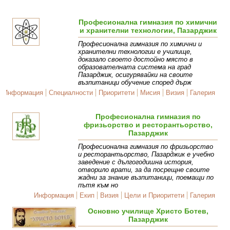
Професионална гимназия по химични
и хранителни технологии, Пазарджик
Професионална гимназия по химични и
хранителни технологии е училище,
доказало своето достойно място в
образователната система на град
Пазарджик, осигурявайки на своите
възпитаници обучение според държ
Информация
Специалности
Приоритети
Мисия
Визия
Галерия
Професионална гимназия по
фризьорство и ресторантьорство,
Пазарджик
Професионална гимназия по фризьорство
и ресторантьорство, Пазарджик е учебно
заведение с дългогодишна история,
отворило врати, за да посрещне своите
жадни за знание възпитаници, поемащи по
пътя към но
Информация
Екип
Визия
Цели и Приоритети
Галерия
Основно училище Христо Ботев,
Пазарджик