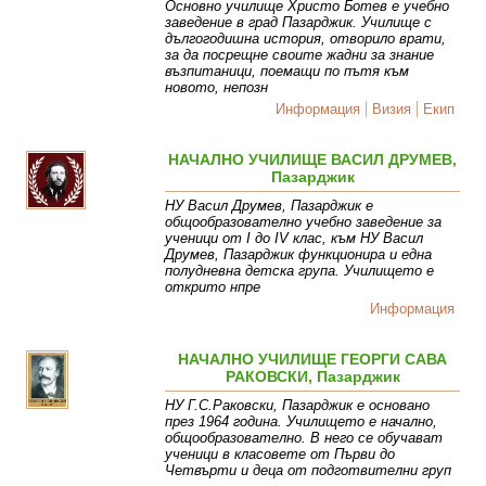
Основно училище Христо Ботев е учебно
заведение в град Пазарджик. Училище с
дългогодишна история, отворило врати,
за да посрещне своите жадни за знание
възпитаници, поемащи по пътя към
новото, непозн
Информация
Визия
Екип
НАЧАЛНО УЧИЛИЩЕ ВАСИЛ ДРУМЕВ,
Пазарджик
НУ Васил Друмев, Пазарджик е
общообразователно учебно заведение за
ученици от I до IV клас, към НУ Васил
Друмев, Пазарджик функционира и една
полудневна детска група. Училището е
открито нпре
Информация
НАЧАЛНО УЧИЛИЩЕ ГЕОРГИ САВА
РАКОВСКИ, Пазарджик
НУ Г.С.Раковски, Пазарджик е основано
през 1964 година. Училището е начално,
общообразователно. В него се обучават
ученици в класовете от Първи до
Четвърти и деца от подготвителни груп