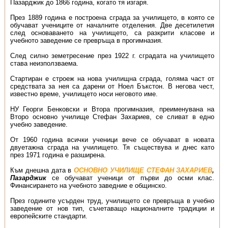
Пазарджик до 1866 година, когато тя изгаря.
През 1889 година е построена сграда за училището, в която се
обучават учениците от началните отделения. Две десетилетия
след основаването на училището, са разкрити класове и
учебното заведение се превръща в прогимназия.
След силно земетресение през 1922 г. сградата на училището
става неизползваема.
Стартиран е строеж на нова училищна сграда, голяма част от
средствата за нея са дарени от Ноел Бъкстон. В негова чест,
известно време, училището носи неговото име.
НУ Георги Бенковски и Втора прогимназия, преименувана на
Второ основно училище Стефан Захариев, се сливат в едно
учебно заведение.
От 1960 година всички ученици вече се обучават в новата
двуетажна сграда на училището. Тя съществува и днес като
през 1971 година е разширена.
Към днешна дата в
ОСНОВНО УЧИЛИЩЕ СТЕФАН ЗАХАРИЕВ
,
Пазарджик
се обучават ученици от първи до осми клас.
Финансирането на учебното заведние е общинско.
През годините усърден труд, училището се превръща в учебно
заведение от нов тип, съчетаващо националните традиции и
европейските стандарти.