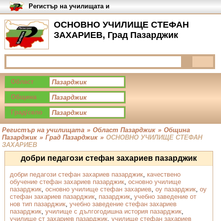
Регистър на училищата и
университетите в България
ОСНОВНО УЧИЛИЩЕ СТЕФАН
ЗАХАРИЕВ, Град Пазарджик
Област
Община
Град/село
Регистър на училищата
»
Област Пазарджик
»
Община
Пазарджик
»
Град Пазарджик
»
ОСНОВНО УЧИЛИЩЕ СТЕФАН
ЗАХАРИЕВ
добри педагози стефан захариев пазарджик
добри педагози стефан захариев пазарджик
,
качествено
обучение стефан захариев пазарджик
,
основно училище
пазарджик
,
основно училище стефан захариев
,
оу пазарджик
,
оу
стефан захариев пазарджик
,
пазарджик
,
учебно заведение от
нов тип пазарджик
,
учебно заведение стефан захариев
пазарджик
,
училище с дългогодишна история пазарджик
,
училище ст захариев пазарджик
,
училище стефан захариев