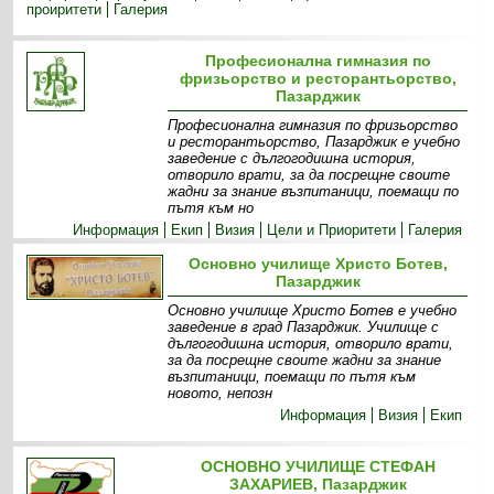
проиритети
Галерия
Професионална гимназия по
фризьорство и ресторантьорство,
Пазарджик
Професионална гимназия по фризьорство
и ресторантьорство, Пазарджик е учебно
заведение с дългогодишна история,
отворило врати, за да посрещне своите
жадни за знание възпитаници, поемащи по
пътя към но
Информация
Екип
Визия
Цели и Приоритети
Галерия
Основно училище Христо Ботев,
Пазарджик
Основно училище Христо Ботев е учебно
заведение в град Пазарджик. Училище с
дългогодишна история, отворило врати,
за да посрещне своите жадни за знание
възпитаници, поемащи по пътя към
новото, непозн
Информация
Визия
Екип
ОСНОВНО УЧИЛИЩЕ СТЕФАН
ЗАХАРИЕВ, Пазарджик