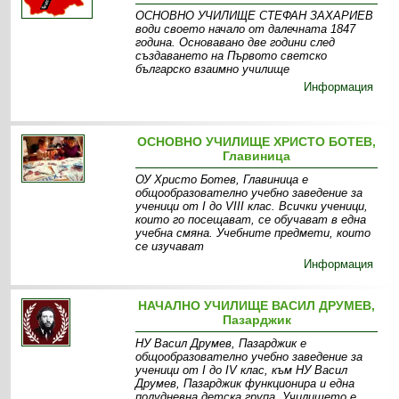
ОСНОВНО УЧИЛИЩЕ СТЕФАН ЗАХАРИЕВ
води своето начало от далечната 1847
година. Основавано две години след
създаването на Първото светско
българско взаимно училище
Информация
ОСНОВНО УЧИЛИЩЕ ХРИСТО БОТЕВ,
Главиница
ОУ Христо Ботев, Главиница е
общообразователно учебно заведение за
ученици от I до VIII клас. Всички ученици,
които го посещават, се обучават в една
учебна смяна. Учебните предмети, които
се изучават
Информация
НАЧАЛНО УЧИЛИЩЕ ВАСИЛ ДРУМЕВ,
Пазарджик
НУ Васил Друмев, Пазарджик е
общообразователно учебно заведение за
ученици от I до IV клас, към НУ Васил
Друмев, Пазарджик функционира и една
полудневна детска група. Училището е