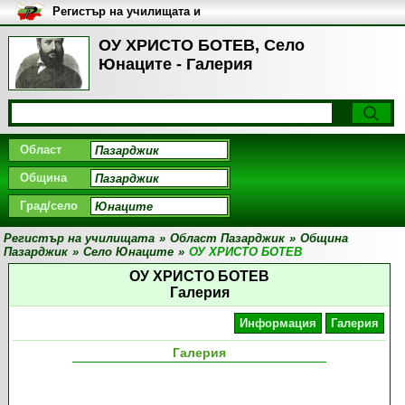
Регистър на училищата и
университетите в България
ОУ ХРИСТО БОТЕВ, Село
Юнаците - Галерия
Област
Община
Град/село
Регистър на училищата
»
Област Пазарджик
»
Община
Пазарджик
»
Село Юнаците
»
ОУ ХРИСТО БОТЕВ
ОУ ХРИСТО БОТЕВ
Галерия
Информация
Галерия
Галерия