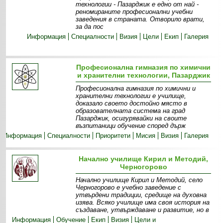
технологии - Пазарджик е едно от най -
реномираните професионални учебни
заведения в страната. Отворило врати,
за да пос
Информация
Специалности
Визия
Цели
Екип
Галерия
Професионална гимназия по химични
и хранителни технологии, Пазарджик
Професионална гимназия по химични и
хранителни технологии е училище,
доказало своето достойно място в
образователната система на град
Пазарджик, осигурявайки на своите
възпитаници обучение според държ
Информация
Специалности
Приоритети
Мисия
Визия
Галерия
Начално училище Кирил и Методий,
Черногорово
Начално училище Кирил и Методий, село
Черногорово е учебно заведение с
утвърдени традиции, средище на духовна
изява. Всяко училище има своя история на
създаване, утвърждаване и развитие, но в
Информация
Обучение
Екип
Визия
Цели и