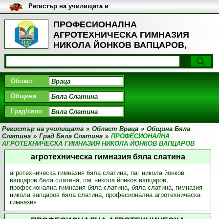
Регистър на училищата и
университетите в България
ПРОФЕСИОНАЛНА
АГРОТЕХНИЧЕСКА ГИМНАЗИЯ
НИКОЛА ЙОНКОВ ВАПЦАРОВ,
Град Бяла Слатина
Област
Община
Град/село
Регистър на училищата
»
Област Враца
»
Община Бяла
Слатина
»
Град Бяла Слатина
»
ПРОФЕСИОНАЛНА
АГРОТЕХНИЧЕСКА ГИМНАЗИЯ НИКОЛА ЙОНКОВ ВАПЦАРОВ
агротехническа гимназия бяла слатина
агротехническа гимназия бяла слатина
,
паг никола йонков
вапцаров бяла слатина
,
паг никола йонков вапцаров
,
професионална гимназия бяла слатина
,
бяла слатина
,
гимназия
никола вапцаров бяла слатина
,
професионална агротехническа
гимназия