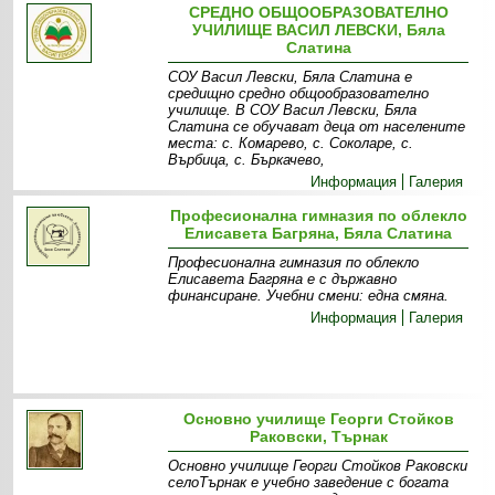
СРЕДНО ОБЩООБРАЗОВАТЕЛНО
УЧИЛИЩЕ ВАСИЛ ЛЕВСКИ, Бяла
Слатина
СОУ Васил Левски, Бяла Слатина е
средищно средно общообразователно
училище. В СОУ Васил Левски, Бяла
Слатина се обучават деца от населените
места: с. Комарево, с. Соколаре, с.
Върбица, с. Бъркачево,
Информация
Галерия
Професионална гимназия по облекло
Елисавета Багряна, Бяла Слатина
Професионална гимназия по облекло
Елисавета Багряна е с държавно
финансиране. Учебни смени: една смяна.
Информация
Галерия
Основно училище Георги Стойков
Раковски, Търнак
Основно училище Георги Стойков Раковски
селоТърнак е учебно заведение с богата