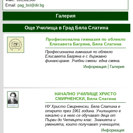
Email:
pag_bsl@dir.bg
Галерия
Още Училища в Град Бяла Слатина
Професионална гимназия по облекло
Елисавета Багряна, Бяла Слатина
Професионална гимназия по облекло
Елисавета Багряна е с държавно
финансиране. Учебни смени: една смяна.
Информация
Галерия
НАЧАЛНО УЧИЛИЩЕ ХРИСТО
СМИРНЕНСКИ, Бяла Слатина
НУ Христо Смирненски, Бяла Слатина е
открито през 1961 година. Училището е
начално и в него се обучават деца от
Първи до Четвърти клас. Знанията и
уменията, които получават учениците,
Информация