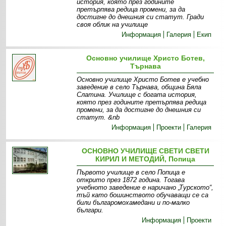
история, която през годините
претърпява редица промени, за да
достигне до днешния си статут. Гради
своя облик на училище
Информация
Галерия
Екип
Основно училище Христо Ботев,
Търнава
Основно училище Христо Ботев е учебно
заведение в село Търнава, община Бяла
Слатина. Училище с богата история,
която през годините претърпява редица
промени, за да достигне до днешния си
статут. &nb
Информация
Проекти
Галерия
ОСНОВНО УЧИЛИЩЕ СВЕТИ СВЕТИ
КИРИЛ И МЕТОДИЙ, Попица
Първото училище в село Попица е
открито през 1872 година. Тогава
учебното заведение е наричано „Турското“,
тъй като бошинството обучаващи се са
били българомохамедани и по-малко
българи.
Информация
Проекти