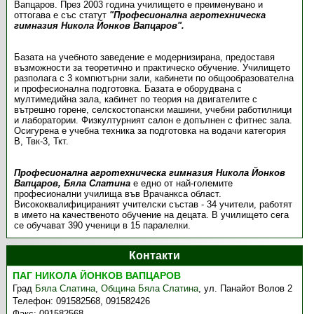
Вапцаров. През 2003 година училището е преименувано и
оттогава е със статут
"Професионална агротехническа
гимназия Никола Йонков Вапцаров".
Базата на учебното заведение е модернизирана, предоставя
възможности за теоретично и практическо обучение. Училището
разполага с 3 компютърни зали, кабинети по общообразователна
и професионална подготовка. Базата е оборудвана с
мултимедийна зала, кабинет по теория на двигателите с
вътрешно горене, селскостопански машини, учебни работилници
и лаборатории. Физкултурният салон е допълнен с фитнес зала.
Осигурена е учебна техника за подготовка на водачи категория
В, Твк-3, Ткт.
Професионална агротехническа гимназия Никола Йонков
Вапцаров, Бяла Слатина
е едно от най-големите
професионални училища във Врачанкса област.
Висококвалифицираният учителски състав - 34 учители, работят
в името на качественото обучение на децата. В училището сега
се обучават 390 ученици в 15 паралелки.
Контакти
ПАГ НИКОЛА ЙОНКОВ ВАПЦАРОВ
Град
Бяла Слатина
,
Община Бяла Слатина
,
ул. Панайот Волов 2
Телефон:
091582568, 091582426
Факс:
091582568