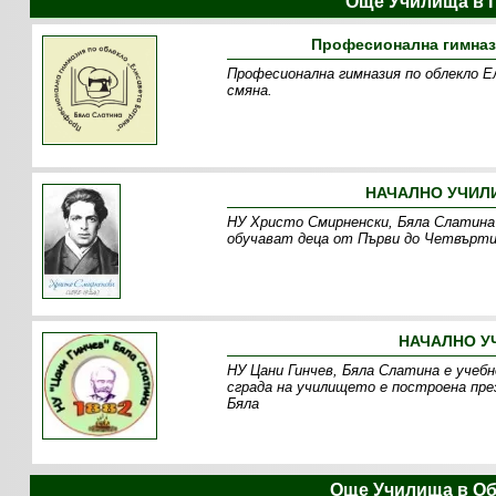
Още Училища в 
Професионална гимнази
Професионална гимназия по облекло Е
смяна.
НАЧАЛНО УЧИЛИ
НУ Христо Смирненски, Бяла Слатина 
обучават деца от Първи до Четвърти
НАЧАЛНО УЧ
НУ Цани Гинчев, Бяла Слатина е учеб
сграда на училището е построена през
Бяла
Още Училища в Об