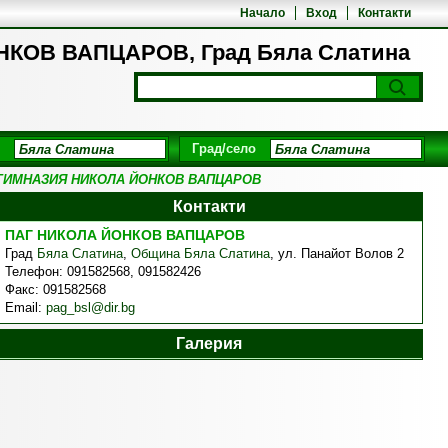
Начало
Вход
Контакти
ОВ ВАПЦАРОВ, Град Бяла Слатина
Град/село
ГИМНАЗИЯ НИКОЛА ЙОНКОВ ВАПЦАРОВ
Контакти
ПАГ НИКОЛА ЙОНКОВ ВАПЦАРОВ
Град
Бяла Слатина
,
Община Бяла Слатина
,
ул. Панайот Волов 2
Телефон:
091582568, 091582426
Факс:
091582568
Email:
pag_bsl@dir.bg
Галерия