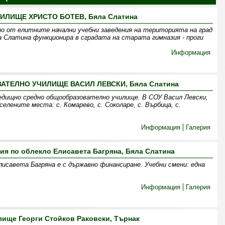
ИЛИЩЕ ХРИСТО БОТЕВ, Бяла Слатина
о от елитните начални учебни заведения на територията на град
 Слатина функционира в сградата на старата гимназия - проги
Информация
ТЕЛНО УЧИЛИЩЕ ВАСИЛ ЛЕВСКИ, Бяла Слатина
едищно средно общообразователно училище. В СОУ Васил Левски,
елените места: с. Комарево, с. Соколаре, с. Върбица, с.
Информация
Галерия
я по облекло Елисавета Багряна, Бяла Слатина
лисавета Багряна е с държавно финансиране. Учебни смени: една
Информация
Галерия
ище Георги Стойков Раковски, Търнак