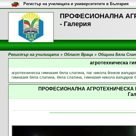
Регистър на училищата и университетите в България
ПРОФЕСИОНАЛНА АГР
- Галерия
Регистър на училищата
»
Област Враца
»
Община Бяла Сла
агротехническа ги
агротехническа гимназия бяла слатина
,
паг никола йонков вапцар
гимназия бяла слатина
,
бяла слатина
,
гимназия никола вапцаров 
ПРОФЕСИОНАЛНА АГРОТЕХНИЧЕСКА 
Га