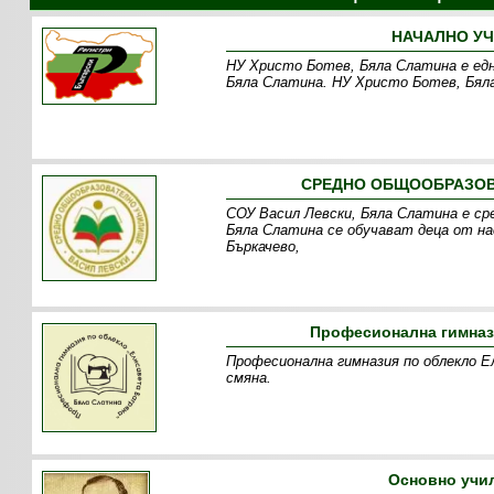
НАЧАЛНО УЧ
НУ Христо Ботев, Бяла Слатина е едн
Бяла Слатина. НУ Христо Ботев, Бяла
СРЕДНО ОБЩООБРАЗОВА
СОУ Васил Левски, Бяла Слатина е ср
Бяла Слатина се обучават деца от нас
Бъркачево,
Професионална гимнази
Професионална гимназия по облекло Е
смяна.
Основно учил