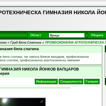
ОТЕХНИЧЕСКА ГИМНАЗИЯ НИКОЛА ЙОНК
Област
Община
тина
»
Град Бяла Слатина
»
ПРОФЕСИОНАЛНА АГРОТЕХНИЧЕСКА 
мназия бяла слатина
ов бяла слатина
,
паг никола йонков вапцаров
,
професионална
бяла слатина
,
професионална агротехническа гимназия
ГИМНАЗИЯ НИКОЛА ЙОНКОВ ВАПЦАРОВ
лерия
Информация
Специалности
Галерия