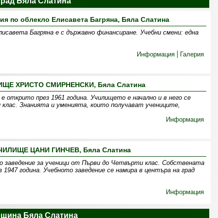
Град Бяла Слатина
я по облекло Елисавета Багряна, Бяла Слатина
лисавета Багряна е с държавно финансиране. Учебни смени: една
Информация
Галерия
ЩЕ ХРИСТО СМИРНЕНСКИ, Бяла Слатина
е открито през 1961 година. Училището е начално и в него се
 клас. Знанията и уменията, които получават учениците,
Информация
ИЛИЩЕ ЦАНИ ГИНЧЕВ, Бяла Слатина
но заведение за ученици от Първи до Четвърти клас. Собствената
 1947 година. Учебното заведение се намира в центъра на град
Информация
щина Бяла Слатина