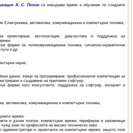
икация А. С. Попов
се извършва прием и обучение по следните
е Електроника, автоматика, комуникационна и компютърна техника;
за проектиране, експлоатация, диагностика и поддръжка на
мрежи.
ъв фирми за телекомуникационна техника, сигнално-охранителни
луги и др.
ютърни науки;
бази данни, езици за програмиране; професионални компетенции за
нистриране и създавене на приложен софтуер.
във фирми като консултанти, поддръжка на софтуер, интернет и
а, автоматика, комуникационна и компютърна техника;
ърните мрежи.
амети и дънни платки, компютърни мрежи, периферни и запомнящи
 чужд език по професията на високо техническо ниво.
о администратори и проектанти на компютърни мрежи, защото този