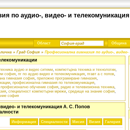
я по аудио-, видео- и телекомуникация 
Област
Община
лична
»
Град София
»
Професионална гимназия по аудио-, видео-
телекомуникации
техника аудио и видео ситеми
,
компютърна техника и технологии
,
ии софия
,
пг по аудио видео и телекомуникация
,
пгавт а с попов
,
ана гимназия софия
,
приложно програмиране гимназия
,
икации
,
професионална гимназия по телекомуникация
,
,
професионално обучение софия
,
радио и телевизионна техника
,
азия
,
специалност компютърни мрежи
,
средище на знание софия
,
ание софия
видео- и телекомуникация А. С. Попов
алности
Информация
Специалности
Мисия
Визия
Галерия