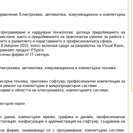
равление Електроника, автоматика, комуникационна и компютърна
 програмиране и хардуерни технологии, целящи придобиването на
ислене, както и придобиването на практически умения за работа с
оето е развитието и израставането в професионалната сфера.
Enterprise 2015, която включва среди за разработка на Visual Basic,
грамният продукт PSpice.
сички фирми от IТ сектора.
ектроника, автоматика, комуникационна и компютърна техника
цесорна техника, приложен софтуер; професионални компетенции за
 и ремонт на компютърни и микропроцесорни системи.
фирми в областта на електрониката, компютърните системи.
ютърни науки
и данни, компютърни мрежи, графика и дизайн; професионални
нсталация, конфигурация и администрация на софтуер, създаване на
във фирми, занимаващи се с програмиране, компютърни системи,