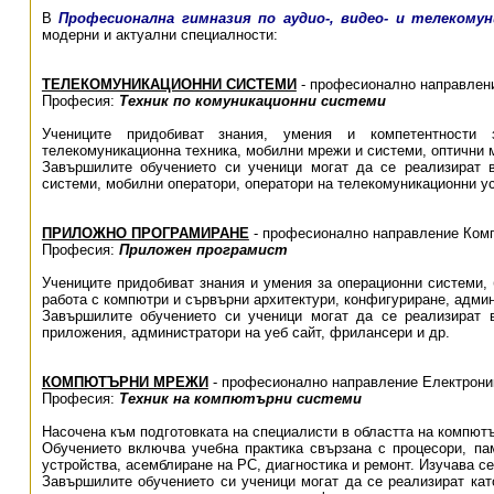
В
Професионална гимназия по аудио-, видео- и телекомун
модерни и актуални специалности:
ТЕЛЕКОМУНИКАЦИОННИ СИСТЕМИ
- професионално направлени
Професия:
Техник по комуникационни системи
Учениците придобиват знания, умения и компетентности 
телекомуникационна техника, мобилни мрежи и системи, оптични 
Завършилите обучението си ученици могат да се реализират в
системи, мобилни оператори, оператори на телекомуникационни ус
ПРИЛОЖНО ПРОГРАМИРАНЕ
- професионално направление Комп
Професия:
Приложен програмист
Учениците придобиват знания и умения за операционни системи, 
работа с компютри и сървърни архитектури, конфигуриране, адми
Завършилите обучението си ученици могат да се реализират 
приложения, администратори на уеб сайт, фрилансери и др.
КОМПЮТЪРНИ МРЕЖИ
- професионално направление Електроник
Професия:
Техник на компютърни системи
Насочена към подготовката на специалисти в областта на компют
Обучението включва учебна практика свързана с процесори, п
устройства, асемблиране на РС, диагностика и ремонт. Изучава се
Завършилите обучението си ученици могат да се реализират кат