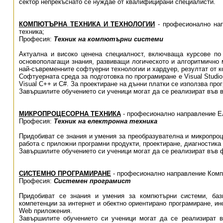
сектор непрекъснато се нуждае от квалифицирани специалисти.
КОМПЮТЪРНА ТЕХНИКА И ТЕХНОЛОГИИ
- професионално нап
техника;
Професия:
Техник на компютърни системи
Актуална и високо ценена специалност, включваща курсове по
основополагащи знания, развиващи логическото и алгоритмично м
най-съвременните софтуерни технологии и хардуер, резултат от к
Софтуерната среда за подготовка по програмиране е Visual Studio 
Visual C++ и C#. За проектиране на дънни платки се използва про
Завършилите обучението си ученици могат да се реализират във в
МИКРОПРОЦЕСОРНА ТЕХНИКА
- професионално направление Ел
Професия:
Техник на електронна техника
Придобиват се знания и умения за преобразувателна и микропро
работа с приложни програмни продукти, проектиране, диагностика
Завършилите обучението си ученици могат да се реализират във 
СИСТЕМНО ПРОГРАМИРАНЕ
- професионално направление Комп
Професия:
Системен програмист
Придобиват се знания и умения за компютърни системи, баз
компетенции за интернет и обектно ориентирано програмиране, и
Web приложения.
Завършилите обучението си ученици могат да се реализират 