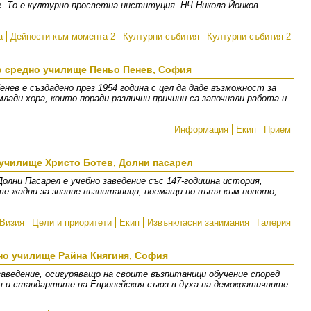
. То е културно-просветна институция. НЧ Никола Йонков
а
Дейности към момента 2
Културни събития
Културни събития 2
о средно училище Пеньо Пенев, София
нев е създадено през 1954 година с цел да даде възможност за
млади хора, които поради различни причини са започнали работа и
Информация
Екип
Прием
училище Христо Ботев, Долни пасарел
олни Пасарел е учебно заведение със 147-годишна история,
те жадни за знание възпитаници, поемащи по пътя към новото,
Визия
Цели и приоритети
Екип
Извънкласни занимания
Галерия
но училище Райна Княгиня, София
заведение, осигуряващо на своите възпитаници обучение според
я и стандартите на Европейския съюз в духа на демократичните