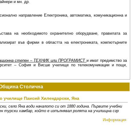
йнери и мн. др.
сионално направление Електроника, автоматика, комуникационна и
става на необходимото охранително оборудване, правилата за
ализират във фирми в областта на електрониката, компютърните
кационна степен – ТЕХНИК или ПРОГРАМИСТ
и имат предимство за
ерситет – София и Висше училище по телекомуникации и пощи,
Община Столична
о училище Паисий Хилендарски, Яна
ки, село Яна води началото си от 1880 година. Първите учебни
ен турски хамбар, който е изпълнявал ролята на училищна сгр
Информация