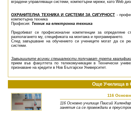
вградени управляващи системи, компютърни мрежи, като Web диза
ОХРАНИТЕЛНА ТЕХНИКА И СИСТЕМИ ЗА СИГУРНОСТ
- профе
компютърна техника
Професия:
Техник на електронна техника
Придобиват се професионални компетенции за определяне съ
разполагането му, спецификата на монтажа и програмирането.
След завършване на обучението си учениците могат да се ре
системи.
Завършилите всички специалности получават трета квалифи
прием във факултета по телекомуникации в Технически унив
признаване на кредити в Нов Български Университет.
Още Училища в 
116 Основн
116 Основно училище Паисий Хилендарс
занятия са се провеждали в преустро