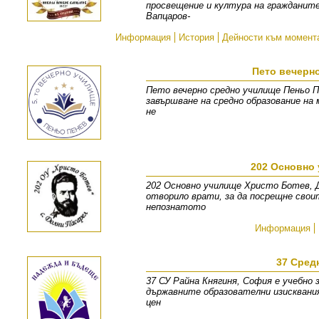
просвещение и култура на гражданите
Вапцаров-
Информация
История
Дейности към момент
Пето вечерн
Пето вечерно средно училище Пеньо Пе
завършване на средно образование на 
не
202 Основно 
202 Основно училище Христо Ботев, Д
отворило врати, за да посрещне свои
непознатото
Информация
37 Сред
37 СУ Райна Княгиня, София е учебно 
държавните образователни изисквани
цен