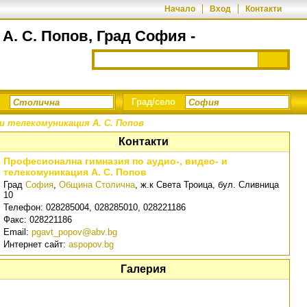
Начало
Вход
Контакти
А. С. Попов, Град София -
Град/село
 и телекомуникация А. С. Попов
Контакти
Професионална гимназия по аудио-, видео- и
телекомуникация А. С. Попов
Град
София
,
Община Столична
,
ж.к Света Троица, бул. Сливница
10
Телефон:
028285004, 028285010, 028221186
Факс:
028221186
Email:
pgavt_popov@abv.bg
Интернет сайт:
aspopov.bg
Галерия