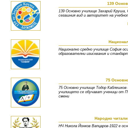
139 Осно
139 Основно училище Захарий Круша, 
сегашния вид и авторитет на учебнот
Национал
Национално средно училище София оси
образователни изисквания и стандарт
75 Основн
75 Основно училище Тодор Каблешков 
училището се обучават ученици от Пъ
смени
Народно читали
НЧ Никола Йонков Вапцаров-1922 е осн