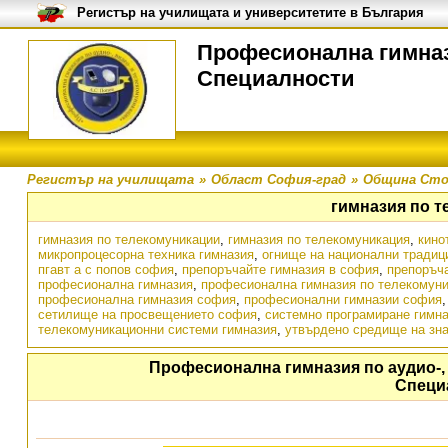
Регистър на училищата и университетите в България
Професионална гимнази
Специалности
Регистър на училищата
»
Област София-град
»
Община Сто
гимназия по 
гимназия по телекомуникации
,
гимназия по телекомуникация
,
кино
микропроцесорна техника гимназия
,
огнище на национални традиц
пгавт а с попов софия
,
препоръчайте гимназия в софия
,
препоръч
професионална гимназия
,
професионална гимназия по телекомун
професионална гимназия софия
,
професионални гимназии софия
сетилище на просвещението софия
,
системно програмиране гимн
телекомуникационни системи гимназия
,
утвърдено средище на зн
Професионална гимназия по аудио-, 
Специ