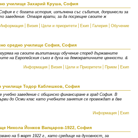
вно училище Захарий Круша, София
София е с богата история, изпълнена със събития, допринесли за
о заведение. Отваря врати, за да посрещне своите ж
Информация
Визия
Цели и приоритети
Екип
Галерия
Обучение
но средно училище София, София
гурява на своите възпитаници обучение според държавните
ите на Европейския съюз в духа на демократичните ценности. &
Информация
Визия
Цели и Приоритети
Прием
Екип
о училище Тодор Каблешков, София
е учебно заведение с общинско финансиране в град София. В
рви до Осми клас като учебните занятия се провеждат в две
Информация
Екип
ще Никола Йонков Вапцаров-1922, София
овано на 5 март 1922 г., като средище на духовност, за