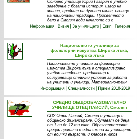
Основно училище Юрий Гагарин е учебно
заведение с богата история, извор на
знание, средище на духовна изява, огнище
на национални традиции. Просветното
дело в Смолян води началото си о
Информация
Визия
За училището
Екип
Галерия
Националното училище за
фолклорни изкуства Широка лъка,
Широка лъка
Националното училище за фолклорни
изкуства Широка лъка е специализирано
учебно заведение, предлагащо и
осигуряващо отлични условия за работа
на учители и ученици. Материално-техн
Информация
Специалности
Прием 2018-2019
СРЕДНО ОБЩООБРАЗОВАТЕЛНО
УЧИЛИЩЕ ОТЕЦ ПАИСИЙ, Смолян
СОУ Отец Паисий, Смолян е училище с
общинско финансиране. Обучават се деца
от 1-ви до 12-ти клас. Образователният
процес протича в една смяна за учениците
от всички възрасти и класове. &nbs