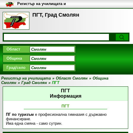
Регистър на училищата и
университетите в България
ПГТ, Град Смолян
Област
Община
Град/село
Регистър на училищата
»
Област Смолян
»
Община
Смолян
»
Град Смолян
»
ПГТ
ПГТ
Информация
ПГТ
ПГ по туризъм
е професионална гимназия с държавно
финансиране.
Има една смяна - само сутрин.