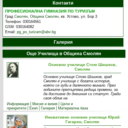
Контакти
ПРОФЕСИОНАЛНА ГИМНАЗИЯ ПО ТУРИЗЪМ
Град
Смолян
,
Община Смолян
,
кв. Устово, ул. Бор 3
Телефон:
030164561
GSM:
030164082
Email:
pg_po_turizam@abv.bg
Галерия
Още Училища в Община Смолян
Основно училище Стою Шишков,
Смолян
Основно училище Стою Шишков, град
Смолян е училище с богата история,
която се губи в далечното минало. През
годините претърпява редица промени, за
да достигне до днешния си статут. Гради
своя облик на
Информация
Мисия и визия
Цели и
приоритети
Екип
Галерия
Материална база
Иновативно основно училище Юрий
Гагарин, Смолян