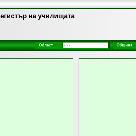
 Регистър на училищата
Област
Община