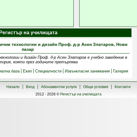
| Регистър на училищата
ични технологии и дизайн Проф. д-р Асен Златаров, Нови
пазар
хнологии и дизайн Проф. д-р Асен Златаров е учебно заведение в
стория, която през годините претърпява
иална база
Екип
Специалности
Извънкласни занимания
Галерия
Начало
Вход
Абонаментни услуги
Общи условия
Контакти
2012 - 2026 ©
Регистър на училищата