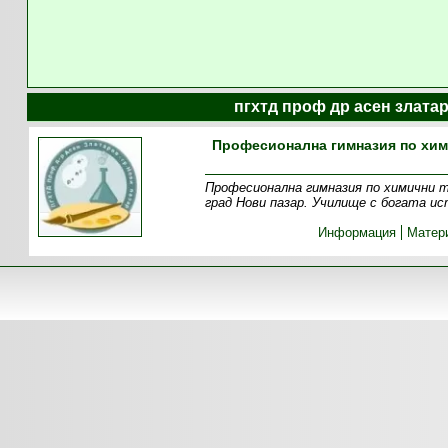
пгхтд проф др асен злата
Професионална гимназия по хим
Професионална гимназия по химични те
град Нови пазар. Училище с богата и
Информация
Матер