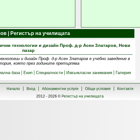
ров | Регистър на училищата
ични технологии и дизайн Проф. д-р Асен Златаров, Нови
пазар
хнологии и дизайн Проф. д-р Асен Златаров е учебно заведение в
стория, която през годините претърпява
иална база
Екип
Специалности
Извънкласни занимания
Галерия
Начало
Вход
Абонаментни услуги
Общи условия
Контакти
2012 - 2026 ©
Регистър на училищата