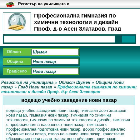
Регистър на училищата и
университетите в България
Професионална гимназия по
химични технологии и дизайн
Проф. д-р Асен Златаров, Град
Нови пазар - Материална база
Област
Община
Град/село
Регистър на училищата
»
Област Шумен
»
Община Нови
пазар
»
Град Нови пазар
»
Професионална гимназия по химични
технологии и дизайн Проф. д-р Асен Златаров
водещо учебно заведение нови пазар
водещо учебно заведение нови пазар
,
гимназия асен златаров
нови пазар
,
гимназия нови пазар
,
гимназия по химични
технологии
,
гимназия по химични технологии и дизайн
,
гимназия
с професионална насоченост нови пазар
,
гимназия с
професионална подготовка нови пазар
,
добро професионално
обучение нови пазар
,
извор на знание нови пазар
,
качествено
образование нови пазар
,
качествено обучение нови пазар
,