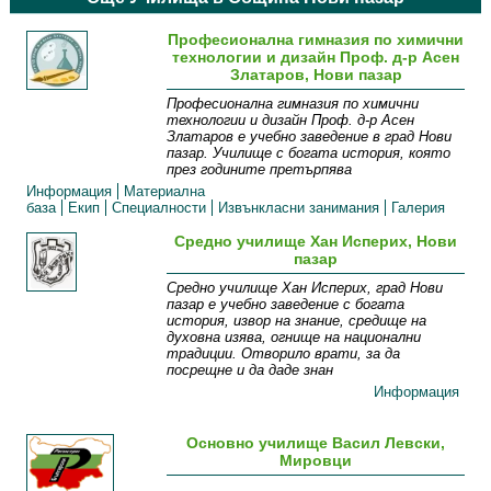
Професионална гимназия по химични
технологии и дизайн Проф. д-р Асен
Златаров, Нови пазар
Професионална гимназия по химични
технологии и дизайн Проф. д-р Асен
Златаров е учебно заведение в град Нови
пазар. Училище с богата история, която
през годините претърпява
Информация
Материална
база
Екип
Специалности
Извънкласни занимания
Галерия
Средно училище Хан Исперих, Нови
пазар
Средно училище Хан Исперих, град Нови
пазар е учебно заведение с богата
история, извор на знание, средище на
духовна изява, огнище на национални
традиции. Отворило врати, за да
посрещне и да даде знан
Информация
Основно училище Васил Левски,
Мировци