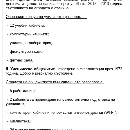
дограма и цялостно саниране през учебната 2012 - 2013 година
състоянието на сградата е отлично.
Основният корпус на училището разполага с:
12 учебни кабинета;
компютърни кабинети;
училищна лаборатория;
физкултурен салон;
фитнес зала.
II. Ученическо общежитие
- въведено в експлоатация през 1972
година. Добро материално състояние.
Сградата на общежитието към училището разполага с:
5 работилници;
2 кабинета за провеждане на самостоятелна подготовка на
учениците;
компютърен кабинет и непрекъснат интернет достъп /WI-FI/;
библиотека;
24 стаи за настаняване на ученици.