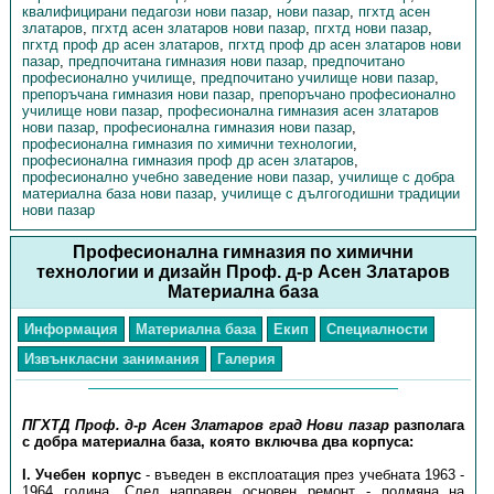
квалифицирани педагози нови пазар
,
нови пазар
,
пгхтд асен
златаров
,
пгхтд асен златаров нови пазар
,
пгхтд нови пазар
,
пгхтд проф др асен златаров
,
пгхтд проф др асен златаров нови
пазар
,
предпочитана гимназия нови пазар
,
предпочитано
професионално училище
,
предпочитано училище нови пазар
,
препоръчана гимназия нови пазар
,
препоръчано професионално
училище нови пазар
,
професионална гимназия асен златаров
нови пазар
,
професионална гимназия нови пазар
,
професионална гимназия по химични технологии
,
професионална гимназия проф др асен златаров
,
професионално учебно заведение нови пазар
,
училище с добра
материална база нови пазар
,
училище с дългогодишни традиции
нови пазар
Професионална гимназия по химични
технологии и дизайн Проф. д-р Асен Златаров
Материална база
Информация
Материална база
Екип
Специалности
Извънкласни занимания
Галерия
ПГХТД Проф. д-р Асен Златаров град Нови пазар
разполага
с добра материална база, която включва два корпуса:
I. Учебен корпус
- въведен в експлоатация през учебната 1963 -
1964 година. След направен основен ремонт - подмяна на