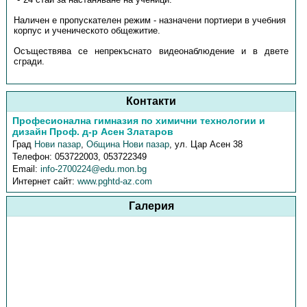
Наличен е пропускателен режим - назначени портиери в учебния
корпус и ученическото общежитие.
Осъществява се непрекъснато видеонаблюдение и в двете
сгради.
Контакти
Професионална гимназия по химични технологии и
дизайн Проф. д-р Асен Златаров
Град
Нови пазар
,
Община Нови пазар
,
ул. Цар Асен 38
Телефон:
053722003, 053722349
Email:
info-2700224@edu.mon.bg
Интернет сайт:
www.pghtd-az.com
Галерия