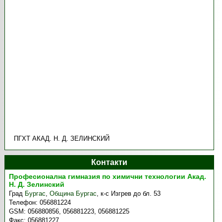
ПГХТ АКАД. Н. Д. ЗЕЛИНСКИЙ
Контакти
Професионална гимназия по химични технологии Акад.
Н. Д. Зелинский
Град
Бургас
,
Община Бургас
,
к-с Изгрев до бл. 53
Телефон:
056881224
GSM:
056880856, 056881223, 056881225
Факс:
056881227