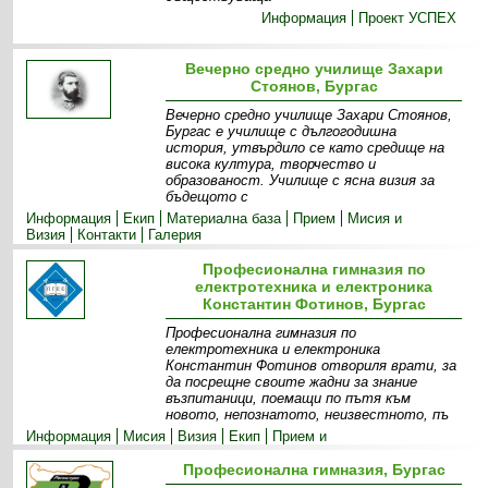
Информация
Проект УСПЕХ
Вечерно средно училище Захари
Стоянов, Бургас
Вечерно средно училище Захари Стоянов,
Бургас е училище с дългогодишна
история, утвърдило се като средище на
висока култура, творчество и
образованост. Училище с ясна визия за
бъдещото с
Информация
Екип
Материална база
Прием
Мисия и
Визия
Контакти
Галерия
Професионална гимназия по
електротехника и електроника
Константин Фотинов, Бургас
Професионална гимназия по
електротехника и електроника
Константин Фотинов отвориля врати, за
да посрещне своите жадни за знание
възпитаници, поемащи по пътя към
новото, непознатото, неизвестното, пъ
Информация
Мисия
Визия
Екип
Прием и
специалности
Допълнителни дейности
Професионална гимназия, Бургас