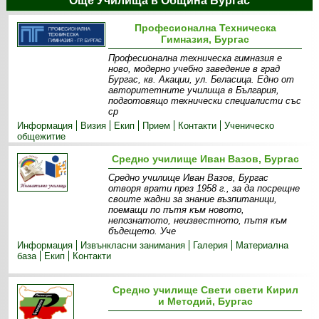
Още Училища в Община Бургас
Професионална Техническа
Гимназия, Бургас
Професионална техническа гимназия е
ново, модерно учебно заведение в град
Бургас, кв. Акации, ул. Беласица. Едно от
авторитетните училища в България,
подготовящо технически специалисти със
ср
Информация
Визия
Екип
Прием
Контакти
Ученическо
общежитие
Средно училище Иван Вазов, Бургас
Средно училище Иван Вазов, Бургас
отворя врати през 1958 г., за да посрещне
своите жадни за знание възпитаници,
поемащи по пътя към новото,
непознатото, неизвестното, пътя към
бъдещето. Уче
Информация
Извънкласни зaнимания
Галерия
Материална
база
Екип
Контакти
Средно училище Свети свети Кирил
и Методий, Бургас