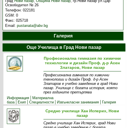
Град
Нови пазар
,
Община Нови пазар
,
гр.Нови пазар ул.Цар
Освободител № 26
Телефон:
022181
GSM:
0
Факс:
025718
Email:
pustanata@abv.bg
Галерия
Още Училища в Град Нови пазар
Професионална гимназия по химични
технологии и дизайн Проф. д-р Асен
Златаров, Нови пазар
Професионална гимназия по химични
технологии и дизайн Проф. д-р Асен
Златаров е учебно заведение в град Нови
пазар. Училище с богата история, която
през годините претърпява
Информация
Материална
база
Екип
Специалности
Извънкласни занимания
Галерия
Средно училище Хан Исперих, Нови
пазар
Средно училище Хан Исперих, град Нови
пазар е учебно заведение с богата