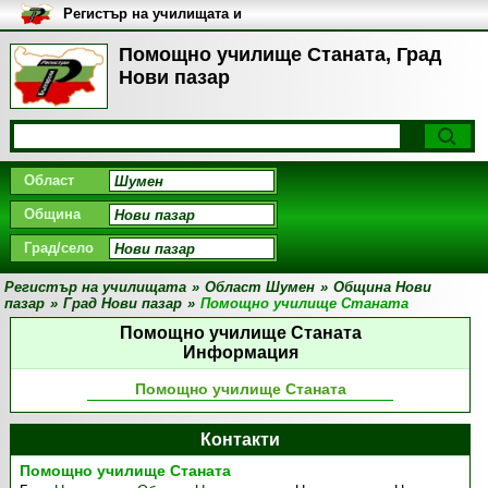
Регистър на училищата и
университетите в България
Помощно училище Станата, Град
Нови пазар
Област
Община
Град/село
Регистър на училищата
»
Област Шумен
»
Община Нови
пазар
»
Град Нови пазар
»
Помощно училище Станата
Помощно училище Станата
Информация
Помощно училище Станата
Контакти
Помощно училище Станата