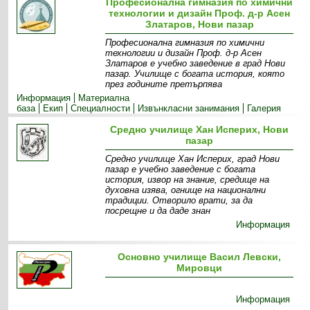
Професионална гимназия по химични
технологии и дизайн Проф. д-р Асен
Златаров, Нови пазар
Професионална гимназия по химични
технологии и дизайн Проф. д-р Асен
Златаров е учебно заведение в град Нови
пазар. Училище с богата история, която
през годините претърпява
Информация
Материална
база
Екип
Специалности
Извънкласни занимания
Галерия
Средно училище Хан Исперих, Нови
пазар
Средно училище Хан Исперих, град Нови
пазар е учебно заведение с богата
история, извор на знание, средище на
духовна изява, огнище на национални
традиции. Отворило врати, за да
посрещне и да даде знан
Информация
Основно училище Васил Левски,
Мировци
Информация