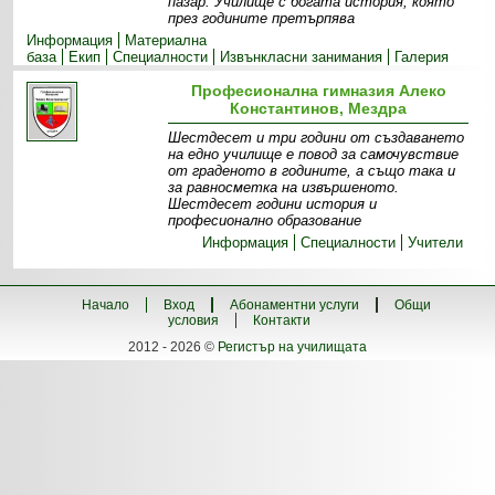
пазар. Училище с богата история, която
през годините претърпява
Информация
Материална
база
Екип
Специалности
Извънкласни занимания
Галерия
Професионална гимназия Алеко
Константинов, Мездра
Шестдесет и три години от създаването
на едно училище е повод за самочувствие
от граденото в годините, а също така и
за равносметка на извършеното.
Шестдесет години история и
професионално образование
Информация
Специалности
Учители
Начало
Вход
Абонаментни услуги
Общи
условия
Контакти
2012 - 2026 ©
Регистър на училищата