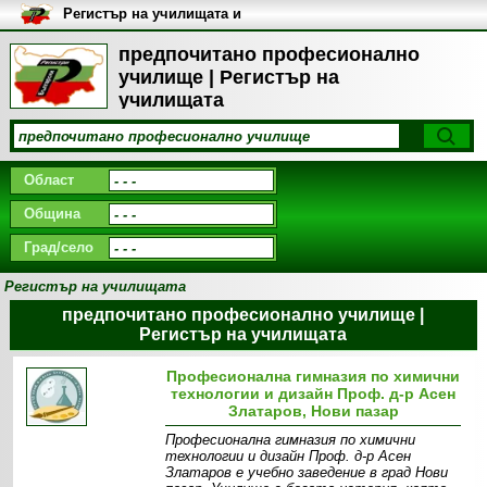
Регистър на училищата и
университетите в България
предпочитано професионално
училище | Регистър на
училищата
Област
Община
Град/село
Регистър на училищата
предпочитано професионално училище |
Регистър на училищата
Професионална гимназия по химични
технологии и дизайн Проф. д-р Асен
Златаров, Нови пазар
Професионална гимназия по химични
технологии и дизайн Проф. д-р Асен
Златаров е учебно заведение в град Нови