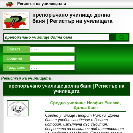
Регистър на училищата и
университетите в България
препоръчано училище долна
баня | Регистър на училищата
Област
Община
Град/село
Регистър на училищата
препоръчано училище долна баня | Регистър на
училищата
Средно училище Неофит Рилски,
Долна баня
Средно училище Неофит Рилски, Долна
баня е учебно заведение с богата
история, изпълнена със събития,
допринесли за сегашния вид и авторитет