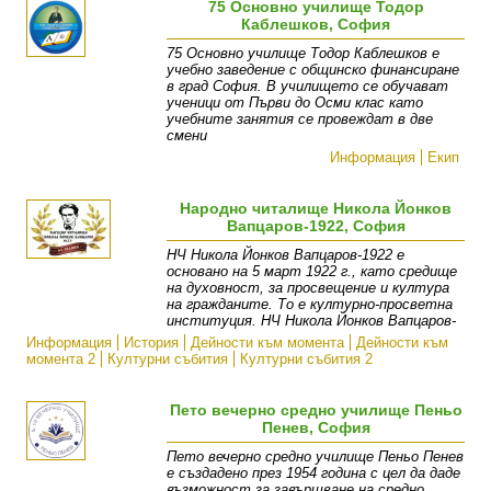
75 Основно училище Тодор
Каблешков, София
75 Основно училище Тодор Каблешков е
учебно заведение с общинско финансиране
в град София. В училището се обучават
ученици от Първи до Осми клас като
учебните занятия се провеждат в две
смени
Информация
Екип
Народно читалище Никола Йонков
Вапцаров-1922, София
НЧ Никола Йонков Вапцаров-1922 е
основано на 5 март 1922 г., като средище
на духовност, за просвещение и култура
на гражданите. То е културно-просветна
институция. НЧ Никола Йонков Вапцаров-
Информация
История
Дейности към момента
Дейности към
момента 2
Културни събития
Културни събития 2
Пето вечерно средно училище Пеньо
Пенев, София
Пето вечерно средно училище Пеньо Пенев
е създадено през 1954 година с цел да даде
възможност за завършване на средно