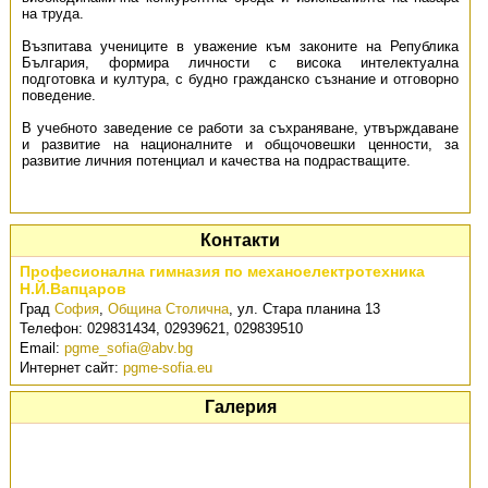
на труда.
Възпитава учениците в уважение към законите на Република
България, формира личности с висока интелектуална
подготовка и култура, с будно гражданско съзнание и отговорно
поведение.
В учебното заведение се работи за съхраняване, утвърждаване
и развитие на националните и общочовешки ценности, за
развитие личния потенциал и качества на подрастващите.
Контакти
Професионална гимназия по механоелектротехника
Н.Й.Вапцаров
Град
София
,
Община Столична
,
ул. Стара планина 13
Телефон:
029831434, 02939621, 029839510
Email:
pgme_sofia@abv.bg
Интернет сайт:
pgme-sofia.eu
Галерия