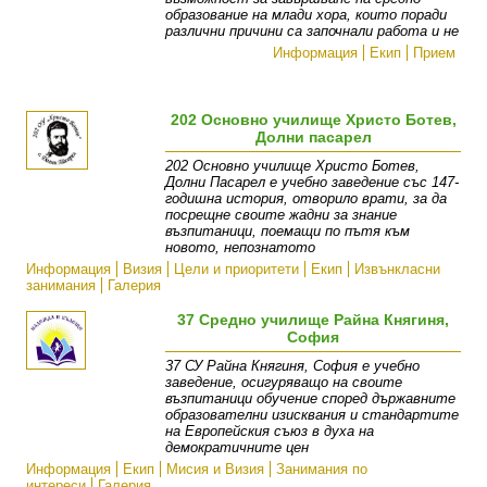
образование на млади хора, които поради
различни причини са започнали работа и не
Информация
Екип
Прием
202 Основно училище Христо Ботев,
Долни пасарел
202 Основно училище Христо Ботев,
Долни Пасарел е учебно заведение със 147-
годишна история, отворило врати, за да
посрещне своите жадни за знание
възпитаници, поемащи по пътя към
новото, непознатото
Информация
Визия
Цели и приоритети
Екип
Извънкласни
занимания
Галерия
37 Средно училище Райна Княгиня,
София
37 СУ Райна Княгиня, София е учебно
заведение, осигуряващо на своите
възпитаници обучение според държавните
образователни изисквания и стандартите
на Европейския съюз в духа на
демократичните цен
Информация
Екип
Мисия и Визия
Занимания по
интереси
Галерия