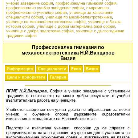
учебно заведение софия
,
професионална гимназия софия
,
професионално учебно заведение софия
,
съвременно
професионално училище софия
,
училище за качествени
специалисти софия
,
училище по механоелектротехника
,
училище по механоелектротехника софия
,
училище с богата
история софия
,
училище с добра материална база софия
,
училище с добра подготовка софия
,
училище с дългогодишни
традиции софия
Професионална гимназия по
механоелектротехника Н.Й.Вапцаров
Визия
Информация
Специалности
Екип
Визия
Цели и приоритети
Галерия
ПГМЕ Н.Й.Вапцаров
, София е учебно заведение с установени
традиции в постигането на много добри резултати в учебно
възпитателната работа на учениците.
Учебното заведение осигурява достъпно образование за всеки
ученик и обучение според държавните образователни
изисквания и стандартите на Европейския съюз.
Подготвя и възпитава ученици, способни да се справят с
предизвикателствата на днешния и утрешния ден в условията на
високодинамична конкурентна среда и изискванията на пазара