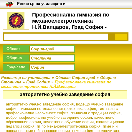
Регистър на училищата и
университетите в България
Професионална гимназия по
механоелектротехника
Н.Й.Вапцаров, Град София -
Визия
Област
Община
Град/село
Регистър на училищата
»
Област София-град
»
Община
Столична
»
Град София
»
Професионална гимназия по
механоелектротехника Н.Й.Вапцаров
авторитетно учебно заведение софия
авторитетно учебно заведение софия
,
водещо учебно заведение
софия
,
гимназия по механоелектротехника софия
,
гимназия с
професионална насоченост софия
,
гимназия с традиции софия
,
добро професионално учебно заведение софия
,
качествено
образование софия
,
качествено обучение софия
,
квалифицирани
педагози софия
,
пг по механоелектротехника софия
,
пгме н й
вапцаров
,
пгме н й вапцаров софия
,
пгме софия
,
предпочитано