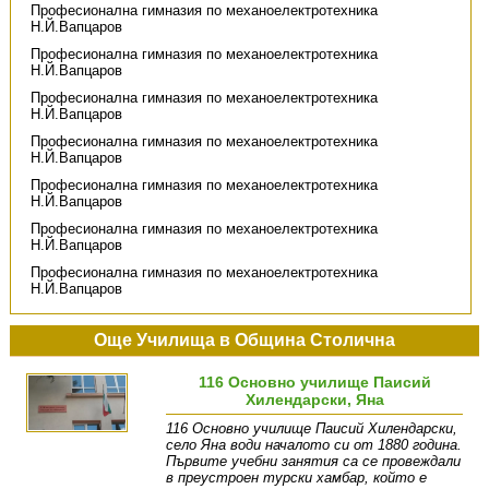
Професионална гимназия по механоелектротехника
Н.Й.Вапцаров
Професионална гимназия по механоелектротехника
Н.Й.Вапцаров
Професионална гимназия по механоелектротехника
Н.Й.Вапцаров
Професионална гимназия по механоелектротехника
Н.Й.Вапцаров
Професионална гимназия по механоелектротехника
Н.Й.Вапцаров
Професионална гимназия по механоелектротехника
Н.Й.Вапцаров
Професионална гимназия по механоелектротехника
Н.Й.Вапцаров
Още Училища в Община Столична
116 Основно училище Паисий
Хилендарски, Яна
116 Основно училище Паисий Хилендарски,
село Яна води началото си от 1880 година.
Първите учебни занятия са се провеждали
в преустроен турски хамбар, който е