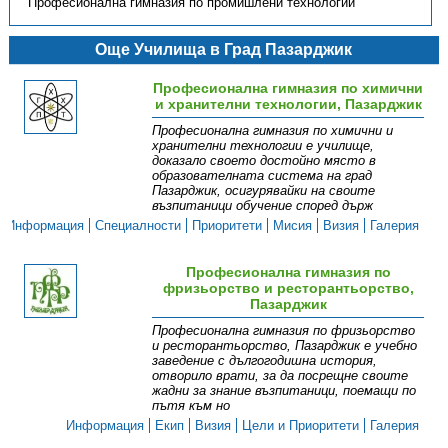
Професионална гимназия по промишлени технологии
Още Училища в Град Пазарджик
Професионална гимназия по химични
и хранителни технологии, Пазарджик
Професионална гимназия по химични и
хранителни технологии е училище,
доказало своето достойно място в
образователната система на град
Пазарджик, осигурявайки на своите
възпитаници обучение според държ
Информация
Специалности
Приоритети
Мисия
Визия
Галерия
Професионална гимназия по
фризьорство и ресторантьорство,
Пазарджик
Професионална гимназия по фризьорство
и ресторантьорство, Пазарджик е учебно
заведение с дългогодишна история,
отворило врати, за да посрещне своите
жадни за знание възпитаници, поемащи по
пътя към но
Информация
Екип
Визия
Цели и Приоритети
Галерия