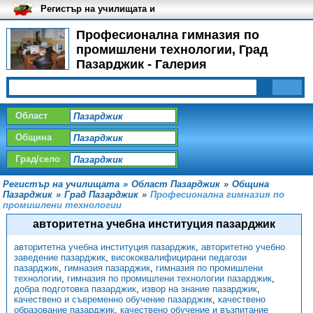
Регистър на училищата и
университетите в България
Професионална гимназия по
промишлени технологии, Град
Пазарджик - Галерия
Област
Община
Град/село
Регистър на училищата
»
Област Пазарджик
»
Община
Пазарджик
»
Град Пазарджик
»
Професионална гимназия по
промишлени технологии
авторитетна учебна институция пазарджик
авторитетна учебна институция пазарджик
,
авторитетно учебно
заведение пазарджик
,
висококвалифицирани педагози
пазарджик
,
гимназия пазарджик
,
гимназия по промишлени
технологии
,
гимназия по промишлени технологии пазарджик
,
добра подготовка пазарджик
,
извор на знание пазарджик
,
качествено и съвременно обучение пазарджик
,
качествено
образование пазарджик
,
качествено обучение и възпитание