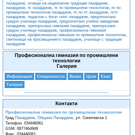
пазарджик
,
огнище на национални традиции пазарджик
,
пазарджик
,
пг пазарджик
,
пг по промишлени технологии
,
пг по
промишлени технологии пазарджик
,
пг по пт пазарджик
,
пгпт
пазарджик
,
педагози с богат опит пазарджик
,
предпочитано
средно училище пазарджик
,
предпочитано учебно заведение
пазарджик
,
препоръчана гимназия пазарджик
,
препоръчано
средно училище пазарджик
,
професионална гимназия
пазарджик
,
професионална гимназия по промишлени технологии
,
светилище на просвещението пазарджик
,
училище с традиции
пазарджик
Професионална гимназия по промишлени
технологии
Галерия
Информация
Специалности
Визия
Цели
Екип
Галерия
Контакти
Професионална гимназия по промишлени технологии
Град
Пазарджик
,
Община Пазарджик
,
ул. Синитевска 1
Телефон:
034446061
GSM:
0877464949
Факс:
034446061