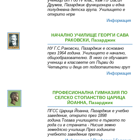
ученици от I до IV клас, към НУ Васил
Друмев, Пазарджик функционира и една
полудневна детска група. Училището е
открито нпре
Информация
НАЧАЛНО УЧИЛИЩЕ ГЕОРГИ САВА
РАКОВСКИ, Пазарджик
НУ Г.С.Раковски, Пазарджик е основано
през 1964 година. Училището е начално,
общообразователно. В него се обучават
ученици в класовете от Първи до
Четвърти и деца от подготвителни груп
Информация
ПРОФЕСИОНАЛНА ГИМНАЗИЯ ПО
СЕЛСКО СТОПАНСТВО ЦАРИЦА
ЙОАННА, Пазарджик
ПГСС Царица Йоанна, Пазарджик е учебно
заведение, открито през 1898
година.Тогава училището е първото по
рода си в страната - Нисше земно
земедлско училище.През годините
учебното заведение претър