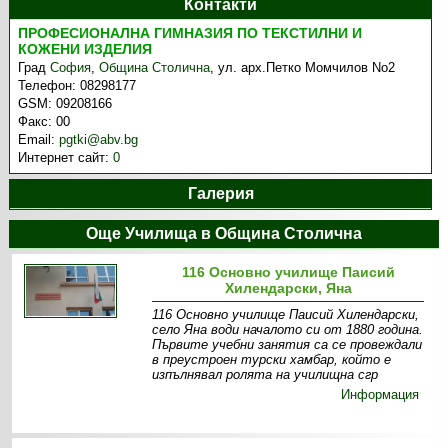
Контакти
ПРОФЕСИОНАЛНА ГИМНАЗИЯ ПО ТЕКСТИЛНИ И
КОЖЕНИ ИЗДЕЛИЯ
Град
София
,
Община Столична
,
ул. арх.Петко Момчилов No2
Телефон:
08298177
GSM:
09208166
Факс:
00
Email:
pgtki@abv.bg
Интернет сайт:
0
Галерия
Още Училища в Община Столична
116 Основно училище Паисий
Хилендарски, Яна
116 Основно училище Паисий Хилендарски,
село Яна води началото си от 1880 година.
Първите учебни занятия са се провеждали
в преустроен турски хамбар, който е
изпълнявал ролята на училищна сгр
Информация