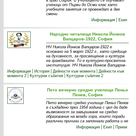
в град София. В училището се обучават
ученици от Първи до Осми клас като
учебните занятия се провеждат в две
смени
Информация
Екип
Народно читалище Никола Йонков
Вапцаров-1922, София
НЧ Никола Йонков Вапцаров-1922 е
основано на 5 март 1922 г., като средище
на духовност, за просвещение и култура
на гражданите. То е културно-просветна
институция. НЧ Никола Йонков Вапцаров-
Информация
История
Дейности към момента
Дейности към
момента 2
Културни събития
Културни събития 2
Пето вечерно средно училище Пеньо
Пенев, София
Пето вечерно средно училище Пеньо Пенев
е създадено през 1954 година с цел да даде
възможност за завършване на средно
образование на млади хора, които поради
различни причини са започнали работа и не
Информация
Екип
Прием