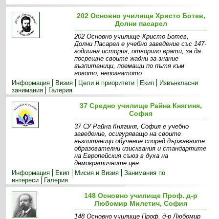
202 Основно училище Христо Ботев,
Долни пасарел
202 Основно училище Христо Ботев,
Долни Пасарел е учебно заведение със 147-
годишна история, отворило врати, за да
посрещне своите жадни за знание
възпитаници, поемащи по пътя към
новото, непознатото
Информация
Визия
Цели и приоритети
Екип
Извънкласни
занимания
Галерия
37 Средно училище Райна Княгиня,
София
37 СУ Райна Княгиня, София е учебно
заведение, осигуряващо на своите
възпитаници обучение според държавните
образователни изисквания и стандартите
на Европейския съюз в духа на
демократичните цен
Информация
Екип
Мисия и Визия
Занимания по
интереси
Галерия
148 Основно училище Проф. д-р
Любомир Милетич, София
148 Основно училище Проф. д-р Любомир