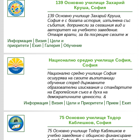
139 Основно училище Захарий
Круша, София
139 Основно училище Захарий Круша,
София е с богата история, изпълнена със
събития, допринесли за сегашния вид и
авторитет на учебното заведение.
Отваря врати, за да посрещне своите ж
Информация
Визия
Цели и
приоритети
Екип
Галерия
Обучение
Национално средно училище София,
София
Национално средно училище София
осигурява на своите възпитаници
обучение според държавните
образователни изисквания и стандартите
на Европейския съюз в духа на
демократичните ценности. &
Информация
Визия
Цели и Приоритети
Прием
Екип
75 Основно училище Тодор
Каблешков, София
75 Основно училище Тодор Каблешков е
учебно заведение с общинско финансиране