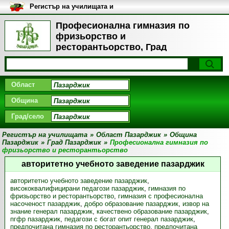
Регистър на училищата и
университетите в България
Професионална гимназия по
фризьорство и
ресторантьорство, Град
Пазарджик - Визия
Област
Община
Град/село
Регистър на училищата
»
Област Пазарджик
»
Община
Пазарджик
»
Град Пазарджик
»
Професионална гимназия по
фризьорство и ресторантьорство
авторитетно учебното заведение пазарджик
авторитетно учебното заведение пазарджик
,
висококвалифицирани педагози пазарджик
,
гимназия по
фризьорство и ресторантьорство
,
гимназия с професионална
насоченост пазарджик
,
добро образование пазарджик
,
извор на
знание генерал пазарджик
,
качествено образование пазарджик
,
пгфр пазарджик
,
педагози с богат опит генерал пазарджик
,
предпочитана гимназия по ресторантьорство
,
предпочитана