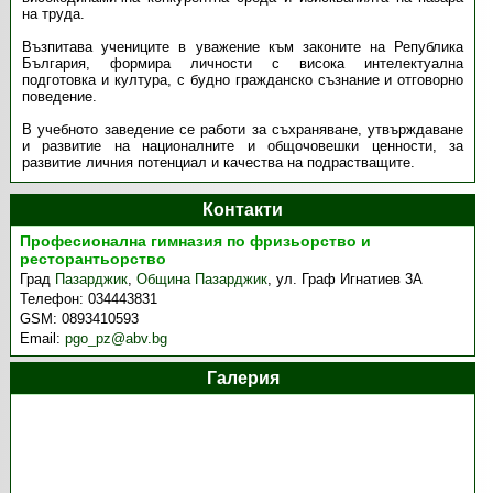
на труда.
Възпитава учениците в уважение към законите на Република
България, формира личности с висока интелектуална
подготовка и култура, с будно гражданско съзнание и отговорно
поведение.
В учебното заведение се работи за съхраняване, утвърждаване
и развитие на националните и общочовешки ценности, за
развитие личния потенциал и качества на подрастващите.
Контакти
Професионална гимназия по фризьорство и
ресторантьорство
Град
Пазарджик
,
Община Пазарджик
,
ул. Граф Игнатиев 3A
Телефон:
034443831
GSM:
0893410593
Email:
pgo_pz@abv.bg
Галерия