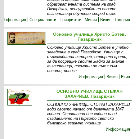
образователната система на град
Пазарджик, осигурявайки на своите
възпитаници обучение според държ
Информация
Специалности
Приоритети
Мисия
Визия
Галерия
Основно училище Христо Ботев,
Пазарджик
Основно училище Христо Ботев е учебно
заведение в град Пазарджик. Училище с
дългогодишна история, отворило врати,
за да посрещне своите жадни за знание
възпитаници, поемащи по пътя към
новото, непозн
Информация
Визия
Екип
ОСНОВНО УЧИЛИЩЕ СТЕФАН
ЗАХАРИЕВ, Пазарджик
ОСНОВНО УЧИЛИЩЕ СТЕФАН ЗАХАРИЕВ
води своето начало от далечната 1847
година. Основавано две години след
създаването на Първото светско
българско взаимно училище
Информация