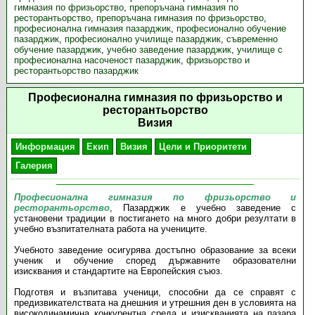
гимназия по фризьорство
,
препоръчана гимназия по
ресторантьорство
,
препоръчана гимназия по фризьорство
,
професионална гимназия пазарджик
,
професионално обучение
пазарджик
,
професионално училище пазарджик
,
съвременно
обучение пазарджик
,
учебно заведение пазарджик
,
училище с
професионална насоченост пазарджик
,
фризьорство и
ресторантьорство пазарджик
Професионална гимназия по фризьорство и
ресторантьорство
Визия
Информация
Екип
Визия
Цели и Приоритети
Галерия
Професионална гимназия по фризьорство и
ресторантьорство
, Пазарджик е учебно заведение с
установени традиции в постигането на много добри резултати в
учебно възпитателната работа на учениците.
Учебното заведение осигурява достъпно образование за всеки
ученик и обучение според държавните образователни
изисквания и стандартите на Европейския съюз.
Подготвя и възпитава ученици, способни да се справят с
предизвикателствата на днешния и утрешния ден в условията на
високодинамична конкурентна среда и изискванията на пазара