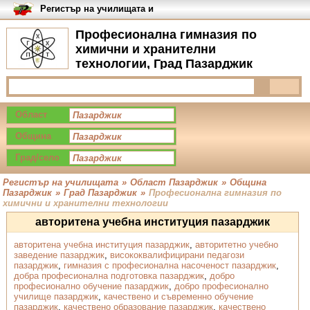
Регистър на училищата и
университетите в България
Професионална гимназия по
химични и хранителни
технологии, Град Пазарджик
Област
Община
Град/село
Регистър на училищата
»
Област Пазарджик
»
Община
Пазарджик
»
Град Пазарджик
»
Професионална гимназия по
химични и хранителни технологии
авторитена учебна институция пазарджик
авторитена учебна институция пазарджик
,
авторитетно учебно
заведение пазарджик
,
висококвалифицирани педагози
пазарджик
,
гимназия с професионална насоченост пазарджик
,
добра професионална подготовка пазарджик
,
добро
професионално обучение пазарджик
,
добро професионално
училище пазарджик
,
качествено и съвременно обучение
пазарджик
,
качествено образование пазарджик
,
качествено