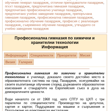
обучение генерал пазарджик
,
отлични преподаватели пазарджик
,
пгххт пазарджик
,
предпочитана гимназия пазарджик
,
предпочитано професионално училище пазарджик
,
предпочитано учебно заведение пазарджик
,
препоръчана
гимназия пазарджик
,
професионална гимназия пазарджик
,
професионално обучение пазарджик
,
професия с реализация
пазарджик
,
съвременно обучение пазарджик
,
утвърдило се
учебно заведение пазарджик
Професионална гимназия по химични и
хранителни технологии
Информация
Информация
Специалности
Приоритети
Мисия
Визия
Галерия
Професионална гимназия по химични и хранителни
технологии
е училище, доказало своето достойно място в
образователната система на град Пазарджик, осигурявайки на
своите възпитаници обучение според държавните образователни
изисквания и стандартите на Европейския съюз в духа на
демократичните ценности.
Води началото си от 1968 год. като СПТУ по ЦХП с три
паралелки по специалностите: Производство на целулоза,
хартия и картон; Поддържане на машини и съоръжения и
Поддържане на електрически инсталации.