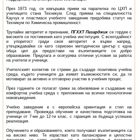
През 1973 год. се извършва прием на паралелка по ЦХП и
училището стана Техникум. След приема на специалността
Каучук и пластмаси учебното заведение придобива статут на
Техникум по Химическа промишленост.
Трупайки авторитет и признание,
ПГХХТ Пазарджик
се гордее с
високите си постижения като учебна институция. С всеотдайност
и упоритост гради своя авторитет и върви напред,
утвърждавайки се като сериозен методически център с една
обща цел да предостави на възпитаниците си добро
образование. Предлага и осигурява отлични условия за работа
на учители и ученици.
Учителският колектив се стреми да създаде позитивна учебна
среда, където учениците да изявят възможностите си, да ги
мотивират за активно и отговорно участие в учебния процес.
През годините се полагат грижи за обновяване и създаване на
комфортна учебна среда с приложение на всички технологични
нововъведения.
Учебно заведение е с европейска ориентация и стил на
преподаване. Провежда обучение и качествена подготовка на
ученици от 7-ми до 12-ти клас, с гаранция за бъдеща успешна
реализация.
Обучението и образованието, което получават възпитаниците са
на високо ниво. Те израстват като балансирани и цялостни
личности, не само учейки, но и участвайки в различни