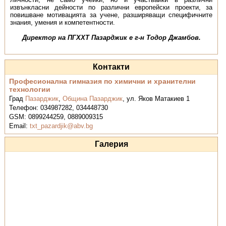
извънкласни дейности по различни европейски проекти, за
повишване мотивацията за учене, разширяващи специфичните
знания, умения и компетентности.
Директор на ПГХХТ Пазарджик е г-н Тодор Джамбов.
Контакти
Професионална гимназия по химични и хранителни
технологии
Град
Пазарджик
,
Община Пазарджик
,
ул. Яков Матакиев 1
Телефон:
034987282, 034448730
GSM:
0899244259, 0889009315
Email:
txt_pazardjik@abv.bg
Галерия