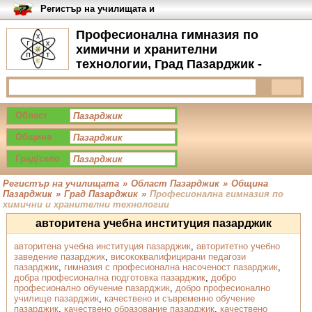
Регистър на училищата и
университетите в България
Професионална гимназия по
химични и хранителни
технологии, Град Пазарджик -
Галерия
Област
Община
Град/село
Регистър на училищата
»
Област Пазарджик
»
Община
Пазарджик
»
Град Пазарджик
»
Професионална гимназия по
химични и хранителни технологии
авторитена учебна институция пазарджик
авторитена учебна институция пазарджик
,
авторитетно учебно
заведение пазарджик
,
висококвалифицирани педагози
пазарджик
,
гимназия с професионална насоченост пазарджик
,
добра професионална подготовка пазарджик
,
добро
професионално обучение пазарджик
,
добро професионално
училище пазарджик
,
качествено и съвременно обучение
пазарджик
,
качествено образование пазарджик
,
качествено