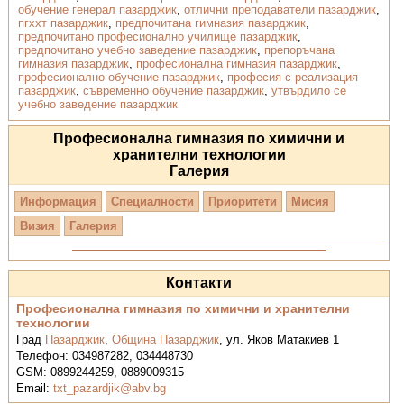
обучение генерал пазарджик
,
отлични преподаватели пазарджик
,
пгххт пазарджик
,
предпочитана гимназия пазарджик
,
предпочитано професионално училище пазарджик
,
предпочитано учебно заведение пазарджик
,
препоръчана
гимназия пазарджик
,
професионална гимназия пазарджик
,
професионално обучение пазарджик
,
професия с реализация
пазарджик
,
съвременно обучение пазарджик
,
утвърдило се
учебно заведение пазарджик
Професионална гимназия по химични и
хранителни технологии
Галерия
Информация
Специалности
Приоритети
Мисия
Визия
Галерия
Контакти
Професионална гимназия по химични и хранителни
технологии
Град
Пазарджик
,
Община Пазарджик
,
ул. Яков Матакиев 1
Телефон:
034987282, 034448730
GSM:
0899244259, 0889009315
Email:
txt_pazardjik@abv.bg