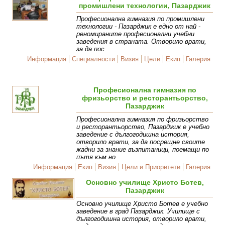
промишлени технологии, Пазарджик
Професионална гимназия по промишлени
технологии - Пазарджик е едно от най -
реномираните професионални учебни
заведения в страната. Отворило врати,
за да пос
Информация
Специалности
Визия
Цели
Екип
Галерия
Професионална гимназия по
фризьорство и ресторантьорство,
Пазарджик
Професионална гимназия по фризьорство
и ресторантьорство, Пазарджик е учебно
заведение с дългогодишна история,
отворило врати, за да посрещне своите
жадни за знание възпитаници, поемащи по
пътя към но
Информация
Екип
Визия
Цели и Приоритети
Галерия
Основно училище Христо Ботев,
Пазарджик
Основно училище Христо Ботев е учебно
заведение в град Пазарджик. Училище с
дългогодишна история, отворило врати,