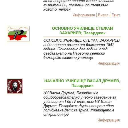
за да посрещне своите жадни за знание
възпитаници, поемащи по пътя към
новото, непозн
Информация
Визия
Екип
ОСНОВНО УЧИЛИЩЕ СТЕФАН
ЗАХАРИЕВ, Пазарджик
ОСНОВНО УЧИЛИЩЕ СТЕФАН ЗАХАРИЕВ
води своето начало от далечната 1847
година. Основавано две години след
създаването на Първото светско
българско взаимно училище
Информация
НАЧАЛНО УЧИЛИЩЕ ВАСИЛ ДРУМЕВ,
Пазарджик
НУ Васил Друмев, Пазарджик е
общообразователно учебно заведение за
ученици от I до IV клас, към НУ Васил
Друмев, Пазарджик функционира и една
полудневна детска група. Училището е
открито нпре
Информация