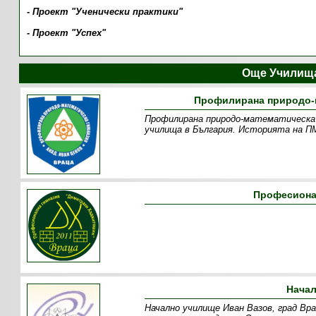
- Проект "Ученически практики"
- Проект "Успех"
Още Училища
Профилирана природо-м
Профилирана природо-математическа г
училища в България. Историята на ПМ
Професиона
Начал
Начално училище Иван Вазов, град Врац