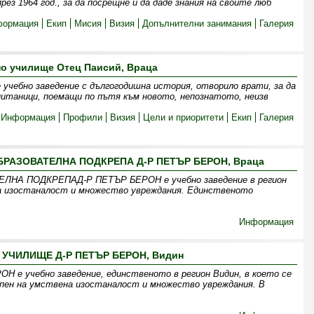
ез 1964 год., за да посрещне и да даде знания на своите люб
формация
Екип
Мисия
Визия
Допълнителни занимания
Галерия
о училище Отец Паисий, Враца
 учебно заведение с дългогодишна история, отворило врати, за да
питаници, поемащи по пътя към новото, непознатото, неизв
Информация
Профили
Визия
Цели и приоритети
Екип
Галерия
РАЗОВАТЕЛНА ПОДКРЕПА Д-Р ПЕТЪР БЕРОН, Враца
НА ПОДКРЕПАД-Р ПЕТЪР БЕРОН е учебно заведение в регион
на изостаналост и множество увреждания. Единственото
Информация
УЧИЛИЩЕ Д-Р ПЕТЪР БЕРОН, Видин
 учебно заведение, единственото в регион Видин, в което се
епен на умствена изостаналост и множество увреждания. В