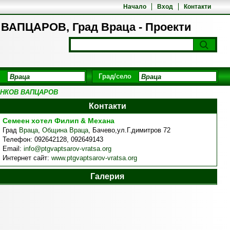
Начало
Вход
Контакти
ПЦАРОВ, Град Враца - Проекти
Град/село
ОНКОВ ВАПЦАРОВ
Контакти
Семеен хотел Филип & Механа
Град
Враца
,
Община Враца
,
Бачево,ул.Г.димитров 72
Телефон:
092642128, 092649143
Email:
info@ptgvaptsarov-vratsa.org
Интернет сайт:
www.ptgvaptsarov-vratsa.org
Галерия