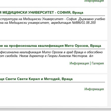
Информация
М МЕДИЦИНСКИ УНИВЕРСИТЕТ - СОФИЯ, Враца
е структура на Медицински Университет - София. Държавно учебно
на на Медицински университет, акредитация №886/01.08.200
не на професионална квалификация Мито Орозов, Враца
рофесионална квалификация Мито Орозов в град Враца е обособено
т свобода. Негов директор е Георги Ангелов Несторов. &n
Информация
Галерия
ще Свeти Свети Кирил и Методий, Враца
Информация