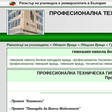
Регистър на училищата и университетите в България
ПРОФЕСИОНАЛНА ТЕХН
Регистър на училищата
»
Област Враца
»
Община Враца
»
Г
гимназия никола й
гимназия никола йонков вапцаров враца
,
професионална техническ
професионална гимназия враца
,
гимназия враца
,
техническа гимн
ПРОФЕСИОНАЛНА ТЕХНИЧЕСКА ГИ
Пр
- Проект "Коменски"
- Проект "Леонардо да Винчи Мобилност"