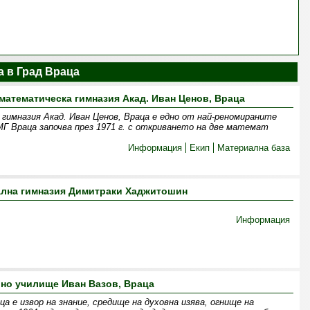
 в Град Враца
атематическа гимназия Акад. Иван Ценов, Враца
имназия Акад. Иван Ценов, Враца е едно от най-реномираните
Г Враца започва през 1971 г. с откриването на две математ
Информация
Екип
Материална база
лна гимназия Димитраки Хаджитошин
Информация
но училище Иван Вазов, Враца
а е извор на знание, средище на духовна изява, огнище на