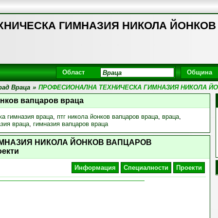
ИЧЕСКА ГИМНАЗИЯ НИКОЛА ЙОНКОВ ВА
Област
Община
рад Враца
»
ПРОФЕСИОНАЛНА ТЕХНИЧЕСКА ГИМНАЗИЯ НИКОЛА Й
онков вапцаров враца
а гимназия враца
,
птг никола йонков вапцаров враца
,
враца
,
азия враца
,
гимназия вапцаров враца
МНАЗИЯ НИКОЛА ЙОНКОВ ВАПЦАРОВ
оекти
Информация
Специалности
Проекти