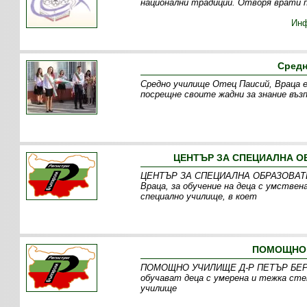
национални традиции. Отворя врати пр
Ин
Средн
Средно училище Отец Паисий, Враца е
посрещне своите жадни за знание въз
ЦЕНТЪР ЗА СПЕЦИАЛНА ОБ
ЦЕНТЪР ЗА СПЕЦИАЛНА ОБРАЗОВАТЕЛ
Враца, за обучение на деца с умстве
специално училище, в коет
ПОМОЩНО 
ПОМОЩНО УЧИЛИЩЕ Д-Р ПЕТЪР БЕРОН е
обучават деца с умерена и тежка ст
училище