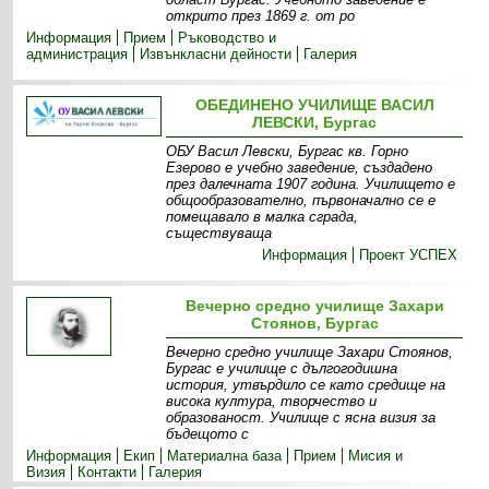
открито през 1869 г. от ро
Информация
Прием
Ръководство и
администрация
Извънкласни дейности
Галерия
ОБЕДИНЕНО УЧИЛИЩЕ ВАСИЛ
ЛЕВСКИ, Бургас
ОБУ Васил Левски, Бургас кв. Горно
Езерово е учебно заведение, създадено
през далечната 1907 година. Училището е
общообразователно, първоначално се е
помещавало в малка сграда,
съществуваща
Информация
Проект УСПЕХ
Вечерно средно училище Захари
Стоянов, Бургас
Вечерно средно училище Захари Стоянов,
Бургас е училище с дългогодишна
история, утвърдило се като средище на
висока култура, творчество и
образованост. Училище с ясна визия за
бъдещото с
Информация
Екип
Материална база
Прием
Мисия и
Визия
Контакти
Галерия