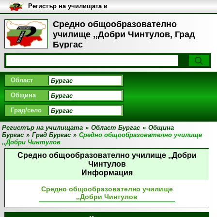
Регистър на училищата и
университетите в България
Средно общообразователно
училище ,,Добри Чинтулов, Град
Бургас
Област
Община
Град/село
Регистър на училищата
»
Област Бургас
»
Община
Бургас
»
Град Бургас
»
Средно общообразователно училище
,,Добри Чинтулов
Средно общообразователно училище ,,Добри
Чинтулов
Информация
Средно общообразователно училище
,,Добри Чинтулов