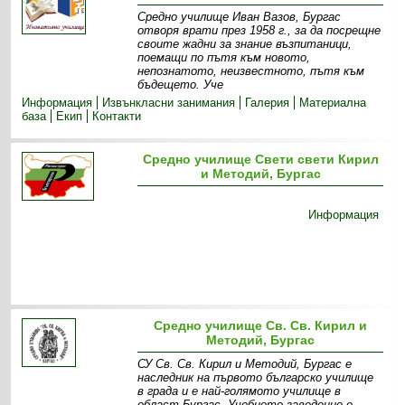
Средно училище Иван Вазов, Бургас
отворя врати през 1958 г., за да посрещне
своите жадни за знание възпитаници,
поемащи по пътя към новото,
непознатото, неизвестното, пътя към
бъдещето. Уче
Информация
Извънкласни зaнимания
Галерия
Материална
база
Екип
Контакти
Средно училище Свети свети Кирил
и Методий, Бургас
Информация
Средно училище Св. Св. Кирил и
Методий, Бургас
СУ Св. Св. Кирил и Методий, Бургас е
наследник на първото българско училище
в града и е най-голямото училище в
област Бургас. Учебното заведение е