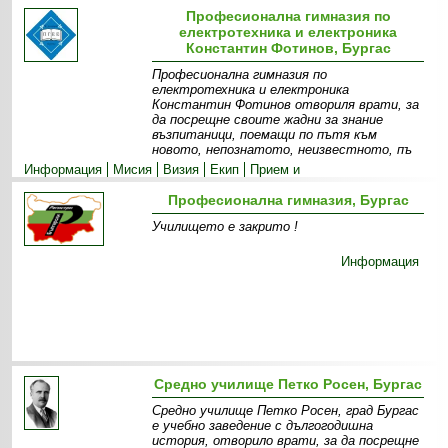
Професионална гимназия по
електротехника и електроника
Константин Фотинов, Бургас
Професионална гимназия по
електротехника и електроника
Константин Фотинов отвориля врати, за
да посрещне своите жадни за знание
възпитаници, поемащи по пътя към
новото, непознатото, неизвестното, пъ
Информация
Мисия
Визия
Екип
Прием и
специалности
Допълнителни дейности
Професионална гимназия, Бургас
Училището е закрито !
Информация
Средно училище Петко Росен, Бургас
Средно училище Петко Росен, град Бургас
е учебно заведение с дългогодишна
история, отворило врати, за да посрещне