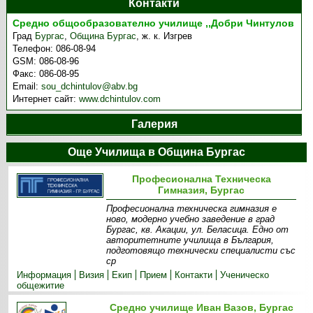
Контакти
Средно общообразователно училище ,,Добри Чинтулов
Град
Бургас
,
Община Бургас
,
ж. к. Изгрев
Телефон:
086-08-94
GSM:
086-08-96
Факс:
086-08-95
Email:
sou_dchintulov@abv.bg
Интернет сайт:
www.dchintulov.com
Галерия
Още Училища в Община Бургас
Професионална Техническа
Гимназия, Бургас
Професионална техническа гимназия е
ново, модерно учебно заведение в град
Бургас, кв. Акации, ул. Беласица. Едно от
авторитетните училища в България,
подготовящо технически специалисти със
ср
Информация
Визия
Екип
Прием
Контакти
Ученическо
общежитие
Средно училище Иван Вазов, Бургас