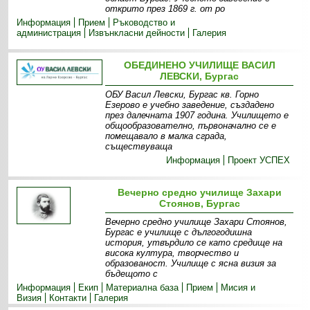
открито през 1869 г. от ро
Информация
Прием
Ръководство и
администрация
Извънкласни дейности
Галерия
ОБЕДИНЕНО УЧИЛИЩЕ ВАСИЛ
ЛЕВСКИ, Бургас
ОБУ Васил Левски, Бургас кв. Горно
Езерово е учебно заведение, създадено
през далечната 1907 година. Училището е
общообразователно, първоначално се е
помещавало в малка сграда,
съществуваща
Информация
Проект УСПЕХ
Вечерно средно училище Захари
Стоянов, Бургас
Вечерно средно училище Захари Стоянов,
Бургас е училище с дългогодишна
история, утвърдило се като средище на
висока култура, творчество и
образованост. Училище с ясна визия за
бъдещото с
Информация
Екип
Материална база
Прием
Мисия и
Визия
Контакти
Галерия