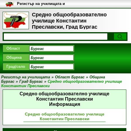
Регистър на училищата и
университетите в България
Средно общообразователно
училище Константин
Преславски, Град Бургас
Област
Община
Град/село
Регистър на училищата
»
Област Бургас
»
Община
Бургас
»
Град Бургас
»
Средно общообразователно училище
Константин Преславски
Средно общообразователно училище
Константин Преславски
Информация
Средно общообразователно училище
Константин Преславски