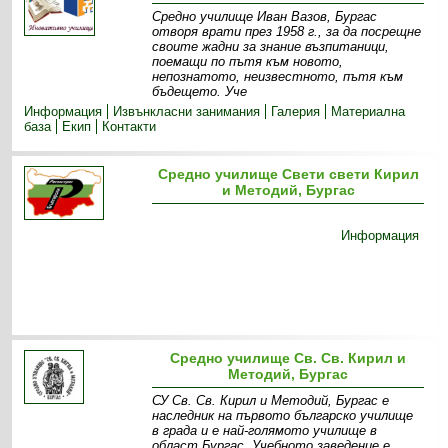
Средно училище Иван Вазов, Бургас
отворя врати през 1958 г., за да посрещне
своите жадни за знание възпитаници,
поемащи по пътя към новото,
непознатото, неизвестното, пътя към
бъдещето. Уче
Информация
Извънкласни зaнимания
Галерия
Материална
база
Екип
Контакти
Средно училище Свети свети Кирил
и Методий, Бургас
Информация
Средно училище Св. Св. Кирил и
Методий, Бургас
СУ Св. Св. Кирил и Методий, Бургас е
наследник на първото българско училище
в града и е най-голямото училище в
област Бургас. Учебното заведение е