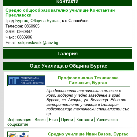
Контакти
Средно общообразователно училище Константин
Преславски
Град
Бургас
,
Община Бургас
,
к-с Славейков
Телефон:
0860905
GSM:
0860847
Факс:
0860906
Email:
sskpreslavski@abv.bg
Галерия
Още Училища в Община Бургас
Професионална Техническа
Гимназия, Бургас
Професионална техническа гимназия е
ново, модерно учебно заведение в град
Бургас, кв. Акации, ул. Беласица. Едно от
авторитетните училища в България,
подготовящо технически специалисти със
ср
Информация
Визия
Екип
Прием
Контакти
Ученическо
общежитие
Средно училище Иван Вазов, Бургас