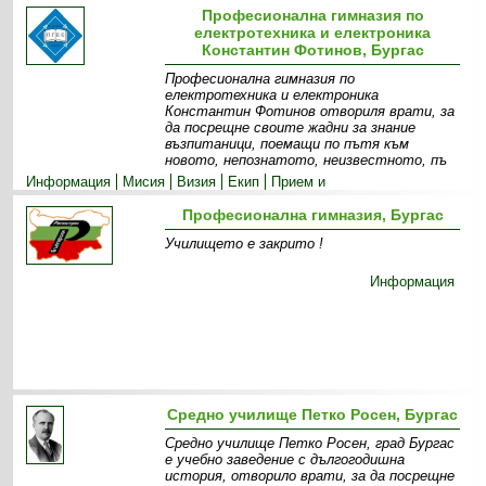
Професионална гимназия по
електротехника и електроника
Константин Фотинов, Бургас
Професионална гимназия по
електротехника и електроника
Константин Фотинов отвориля врати, за
да посрещне своите жадни за знание
възпитаници, поемащи по пътя към
новото, непознатото, неизвестното, пъ
Информация
Мисия
Визия
Екип
Прием и
специалности
Допълнителни дейности
Професионална гимназия, Бургас
Училището е закрито !
Информация
Средно училище Петко Росен, Бургас
Средно училище Петко Росен, град Бургас
е учебно заведение с дългогодишна
история, отворило врати, за да посрещне