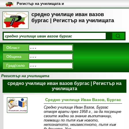
Регистър на училищата и
университетите в България
средно училище иван вазов
бургас | Регистър на училищата
Област
Община
Град/село
Регистър на училищата
средно училище иван вазов бургас | Регистър на
училищата
Средно училище Иван Вазов, Бургас
Средно училище Иван Вазов, Бургас
отворя врати през 1958 г., за да посрещне
своите жадни за знание възпитаници,
поемащи по пътя към новото,
непознатото, неизвестното, пътя към
бъдещето. Уче