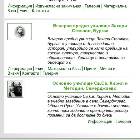
Информация
Извънкласни зaнимания
Галерия
Материална
база
Екип
Контакти
Вечерно средно училище Захари
Стоянов, Бургас
Вечерно средно училище Захари Стоянов,
Бургас е училище с дългогодишна
история, утвърдило се като средище на
висока култура, творчество и
образованост. Училище с ясна визия за
бъдещото с
Информация
Екип
Материална база
Прием
Мисия и
Визия
Контакти
Галерия
Основно училище Св.Св. Кирил и
Методий, Семерджиево
Основно училище Св.Св. Кирил и Методий
е учебно заведение в село Семерджиево,
Община Русе. Училище с богата история,
която през годините претърпява редица
промени, за да достигне до днеш
Информация
Галерия