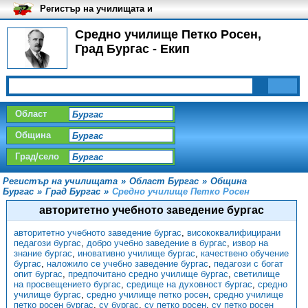
Регистър на училищата и
университетите в България
Средно училище Петко Росен,
Град Бургас - Екип
Област
Община
Град/село
Регистър на училищата
»
Област Бургас
»
Община
Бургас
»
Град Бургас
»
Средно училище Петко Росен
авторитетно учебното заведение бургас
авторитетно учебното заведение бургас
,
висококвалифицирани
педагози бургас
,
добро учебно заведение в бургас
,
извор на
знание бургас
,
иновативно училище бургас
,
качествено обучение
бургас
,
наложило се учебно заведение бургас
,
педагози с богат
опит бургас
,
предпочитано средно училище бургас
,
светилище
на просвещението бургас
,
средище на духовност бургас
,
средно
училище бургас
,
средно училище петко росен
,
средно училище
петко росен бургас
,
су бургас
,
су петко росен
,
су петко росен