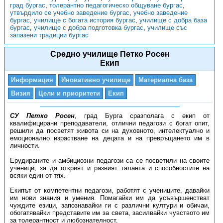
град бургас
,
толерантно педагогическо общуване бургас
,
утвърдило се учебно заведение бургас
,
учебно заведение
бургас
,
училище с богата история бургас
,
училище с добра база
бургас
,
училище с добра подготовка бургас
,
училище със
запазени традиции бургас
Средно училище Петко Росен
Екип
Информация
Иновативно училище
Материална база
Визия
Цели и приоритети
Екип
СУ Петко Росен
, град Бурга сразполага с екип от
квалифицирани преподаватели, отлични педагози с богат опит,
решили да посветят живота си на духовното, интелектуално и
емоционално израстване на децата и на превръщането им в
личности.
Ерудираните и амбициозни педагози са се посветили на своите
ученици, за да открият и развият таланта и способностите на
всяки един от тях.
Екипът от компетентни педагози, работят с учениците, давайки
им нови знания и умения. Помагайки им да усъвършенстват
чуждите езици, запознавайки ги с различни култури и обичаи,
обогатявайки представите им за света, засилвайки чувството им
за толерантност и любознателност.