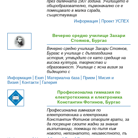
през далечната 1907 година. Училището е
общообразователно, първоначално се е
помещавало в малка сграда,
съществуваща
Информация
Проект УСПЕХ
Вечерно средно училище Захари
Стоянов, Бургас
Вечерно средно училище Захари Стоянов,
Бургас е училище с дългогодишна
история, утвърдило се като средище на
висока култура, творчество и
образованост. Училище с ясна визия за
бъдещото с
Информация
Екип
Материална база
Прием
Мисия и
Визия
Контакти
Галерия
Професионална гимназия по
електротехника и електроника
Константин Фотинов, Бургас
Професионална гимназия по
електротехника и електроника
Константин Фотинов отвориля врати, за
да посрещне своите жадни за знание
възпитаници, поемащи по пътя към
новото, непознатото, неизвестното, пъ