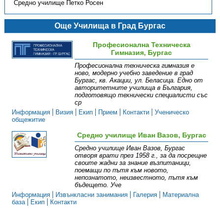
Средно училище Петко Росен
Още Училища в Град Бургас
Професионална Техническа
Гимназия, Бургас
Професионална техническа гимназия е
ново, модерно учебно заведение в град
Бургас, кв. Акации, ул. Беласица. Едно от
авторитетните училища в България,
подготовящо технически специалисти със
ср
Информация
Визия
Екип
Прием
Контакти
Ученическо
общежитие
Средно училище Иван Вазов, Бургас
Средно училище Иван Вазов, Бургас
отворя врати през 1958 г., за да посрещне
своите жадни за знание възпитаници,
поемащи по пътя към новото,
непознатото, неизвестното, пътя към
бъдещето. Уче
Информация
Извънкласни зaнимания
Галерия
Материална
база
Екип
Контакти