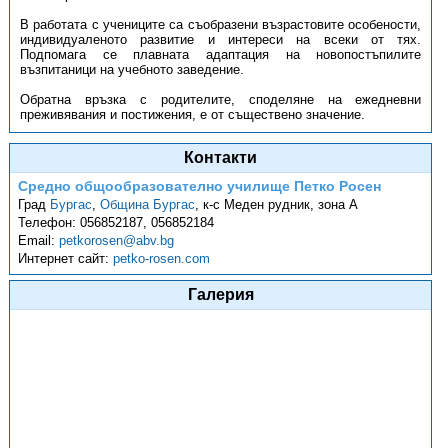
В работата с учениците са съобразени възрастовите особености,
индивидуаленото развитие и интереси на всеки от тях.
Подпомага се плавната адаптация на новопостъпилите
възпитаници на учебното заведение.
Обратна връзка с родителите, споделяне на ежедневни
преживявания и постижения, е от съществено значение.
Контакти
Средно общообразователно училище Петко Росен
Град
Бургас
,
Община Бургас
,
к-с Меден рудник, зона А
Телефон:
056852187, 056852184
Email:
petkorosen@abv.bg
Интернет сайт:
petko-rosen.com
Галерия