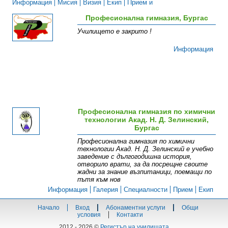
Информация
Мисия
Визия
Екип
Прием и
специалности
Допълнителни дейности
Професионална гимназия, Бургас
Училището е закрито !
Информация
Професионална гимназия по химични
технологии Акад. Н. Д. Зелинский,
Бургас
Професионална гимназия по химични
технологии Акад. Н. Д. Зелинский е учебно
заведение с дългогодишна история,
отворило врати, за да посрещне своите
жадни за знание възпитаници, поемащи по
пътя към нов
Информация
Галерия
Специалности
Прием
Екип
Начало
Вход
Абонаментни услуги
Общи
условия
Контакти
2012 - 2026 ©
Регистър на училищата