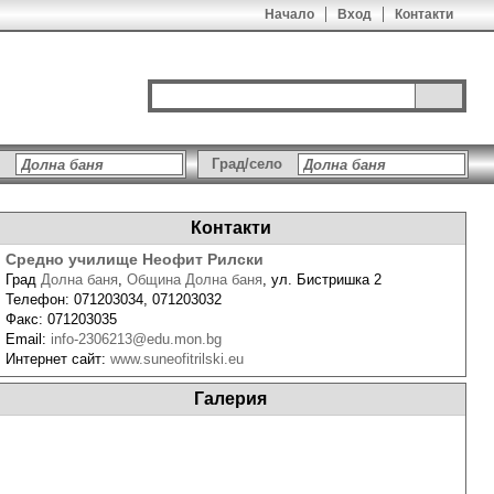
Начало
Вход
Контакти
Град/село
Контакти
Средно училище Неофит Рилски
Град
Долна баня
,
Община Долна баня
,
ул. Бистришка 2
Телефон:
071203034, 071203032
Факс:
071203035
Email:
info-2306213@edu.mon.bg
Интернет сайт:
www.suneofitrilski.eu
Галерия