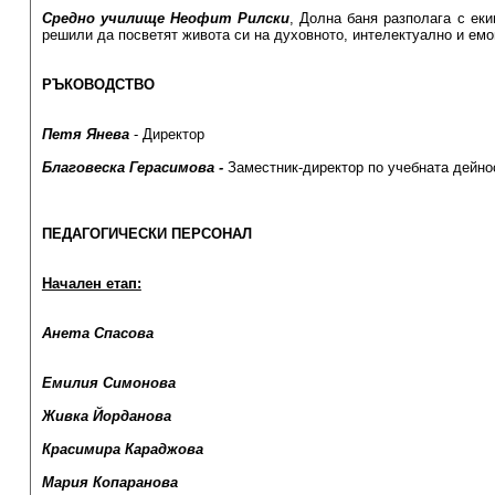
Средно училище Неофит Рилски
, Долна баня разполага с еки
решили да посветят живота си на духовното, интелектуално и емо
РЪКОВОДСТВО
Петя Янева
- Директор
Благовеска Герасимова -
Заместник-директор по учебната дейно
ПЕДАГОГИЧЕСКИ ПЕРСОНАЛ
Начален етап:
Анета Спасова
Емилия Симонова
Живка Йорданова
Красимира Караджова
Мария Копаранова