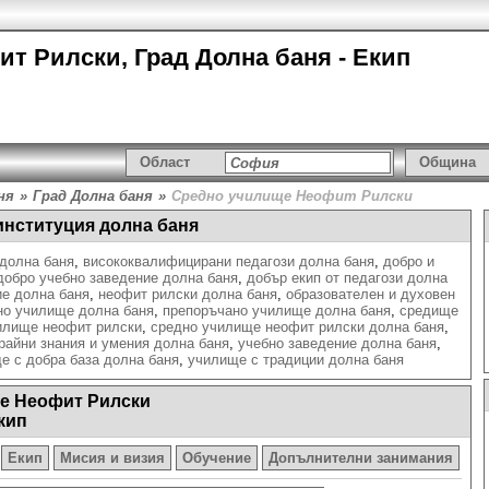
т Рилски, Град Долна баня - Екип
Област
Община
ня
»
Град Долна баня
»
Средно училище Неофит Рилски
институция долна баня
долна баня
,
висококвалифицирани педагози долна баня
,
добро и
добро учебно заведение долна баня
,
добър екип от педагози долна
ие долна баня
,
неофит рилски долна баня
,
образователен и духовен
но училище долна баня
,
препоръчано училище долна баня
,
средище
илище неофит рилски
,
средно училище неофит рилски долна баня
,
райни знания и умения долна баня
,
учебно заведение долна баня
,
е с добра база долна баня
,
училище с традиции долна баня
е Неофит Рилски
кип
Екип
Мисия и визия
Обучение
Допълнителни занимания