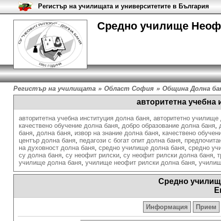
Регистър на училищата и университетите в България
Средно училище Неофи
Регистър на училищата
»
Област София
»
Община Долна ба
авторитетна учебна 
авторитетна учебна институция долна баня
,
авторитетно училище 
качествено обучение долна баня
,
добро образование долна баня
,
баня
,
долна баня
,
извор на знание долна баня
,
качествено обучен
център долна баня
,
педагози с богат опит долна баня
,
предпочита
на духовност долна баня
,
средно училище долна баня
,
средно уч
су долна баня
,
су неофит рилски
,
су неофит рилски долна баня
,
т
училище долна баня
,
училище неофит рилски долна баня
,
училищ
Средно училищ
Е
Информация
Прием