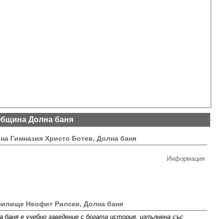
бщина Долна баня
а Гимназия Христо Ботев, Долна баня
Информация
чилище Неофит Рилски, Долна баня
 баня е учебно заведение с богата история, изпълнена със