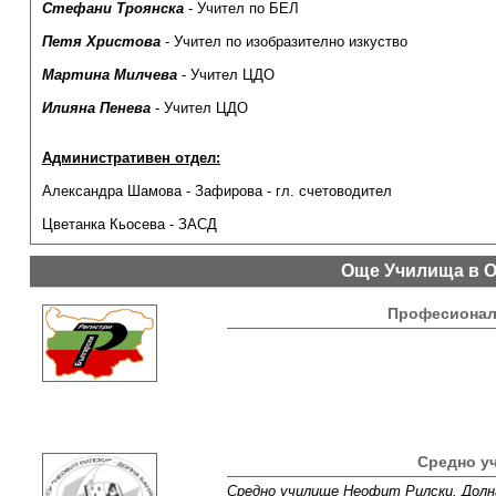
Стефани Троянска
- Учител по БЕЛ
Петя Христова
- Учител по изобразително изкуство
Мартина Милчева
- Учител ЦДО
Илияна Пенева
- Учител ЦДО
Административен отдел:
Александра Шамова - Зафирова - гл. счетоводител
Цветанка Кьосева - ЗАСД
Още Училища в О
Професионалн
Средно у
Средно училище Неофит Рилски, Долна