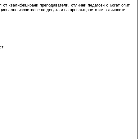
п от квалифицирани преподаватели, отлични педагози с богат опит,
ционално израстване на децата и на превръщането им в личности:
ст