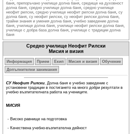
баня
,
препоръчано училище долна баня
,
средище на духовност
долна баня
,
средно училище долна баня
,
средно училище
неофит рилски
,
средно училище неофит рилски долна баня
,
су
долна баня
,
су неофит рилски
,
су неофит рилски долна баня
,
трайни знания и умения долна баня
,
учебно заведение долна
баня
,
училище долна баня
,
училище неофит рилски долна баня
,
училище с добра база долна баня
,
училище с традиции долна
баня
Средно училище Неофит Рилски
Мисия и визия
Информация
Прием
Екип
Мисия и визия
Обучение
Допълнителни занимания
СУ Неофит Рилски
, Долна баня е учебно заведение с
установени традиции в постигането на много добри резултати в
учебно възпитателната работа на учениците.
МИСИЯ
Високо равнище на подготовка
Качествена учебно-възпитателна дейност