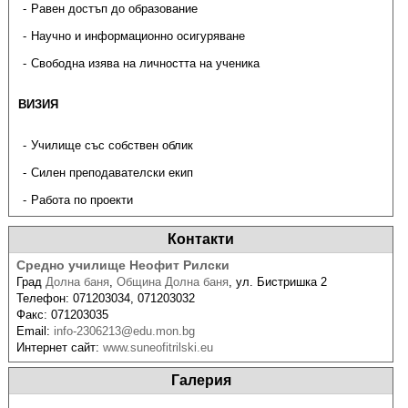
Равен достъп до образование
Научно и информационно осигуряване
Свободна изява на личността на ученика
ВИЗИЯ
Училище със собствен облик
Силен преподавателски екип
Работа по проекти
Контакти
Средно училище Неофит Рилски
Град
Долна баня
,
Община Долна баня
,
ул. Бистришка 2
Телефон:
071203034, 071203032
Факс:
071203035
Email:
info-2306213@edu.mon.bg
Интернет сайт:
www.suneofitrilski.eu
Галерия