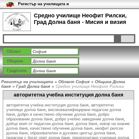
Регистър на училищата и
университетите в България
Средно училище Неофит Рилски,
Град Долна баня - Мисия и визия
Област
Община
Град/село
Регистър на училищата
»
Област София
»
Община Долна
баня
»
Град Долна баня
»
Средно училище Неофит Рилски
авторитетна учебна институция долна баня
авторитетна учебна институция долна баня
,
авторитетно
училище долна баня
,
висококвалифицирани педагози долна
баня
,
добро и качествено обучение долна баня
,
добро
образование долна баня
,
добро учебно заведение долна баня
,
добър екип от педагози долна баня
,
долна баня
,
извор на знание
долна баня
,
качествено обучение долна баня
,
неофит рилски
долна баня
,
образователен и духовен център долна баня
,
педагози с богат опит долна баня
,
предпочитано училище долна