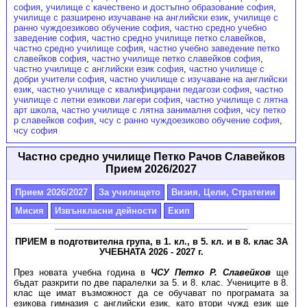
софия
,
училище с качествено и достъпно образование софия
,
училище с разширено изучаване на английски език
,
училище с
ранно чуждоезиково обучение софия
,
частно средно учебно
заведение софия
,
частно средно училище петко славейков
,
частно средно училище софия
,
частно учебно заведение петко
славейков софия
,
частно училище петко славейков софия
,
частно училище с английски език софия
,
частно училище с
добри учители софия
,
частно училище с изучаване на английски
език
,
частно училище с квалифицирани педагози софия
,
частно
училище с летни езикови лагери софия
,
частно училище с лятна
арт школа
,
частно училище с лятна занималня софия
,
чсу петко
р славейков софия
,
чсу с ранно чуждоезиково обучение софия
,
чсу софия
Частно средно училище Петко Рачов Славейков
Прием 2026/2027
Прием 2026/2027
За училището
Визия, Цели, Стратегии
Мисия
Извънкласни дейности
Екип
ПРИЕМ в подготвителна група, в 1. кл., в 5. кл. и в 8. клас ЗА
УЧЕБНАТА 2026 - 2027 г.
През новата учебна година в
ЧСУ Петко Р. Славейков
ще
бъдат разкрити по две паралелки за 5. и 8. клас. Учениците в 8.
клас ще имат възможност да се обучават по програмата за
езикова гимназия с английски език, като втори чужд език ще