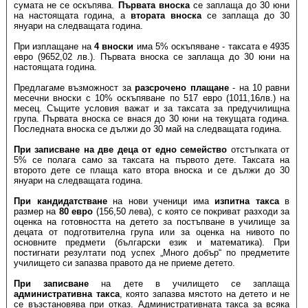
сумата не се оскъпява.
Първата вноска
се заплаща до 30 юни
на настоящата година, а
втората вноска
се заплаща до 30
януари на следващата година.
При изплащане на
4 вноски
има 5% оскъпяване - таксата е 4935
евро (9652,02 лв.). Първата вноска се заплаща до 30 юни на
настоящата година.
Предлагаме възможност за
разсрочено плащане
- на 10 равни
месечни вноски с 10% оскъпяване по 517 евро (1011,16лв.) на
месец. ​Същите условия важат и за таксата за предучилищна
група. Първата вноска се внася до 30 юни на текущата година.
Последната вноска се дължи до 30 май на следващата година.
При записване на две деца от едно семейство
отстъпката от
5% се полага само за таксата на първото дете. Таксата на
второто дете се плаща като втора вноска и се дължи до 30
януари на следващата година.
При кандидатстване
на нови ученици има
изпитна такса
в
размер на
80 евро
(156,50 лева), с която се покриват разходи за
оценка на готовността на детето за постъпване в училище за
децата от подготвителна група или за оценка на нивото по
основните предмети (български език и математика). При
постигнати резултати под успех „Много добър“ по предметите
училището си запазва правото да не приеме детето.
При записване
на дете в училището се заплаща
административна такса
, която запазва мястото на детето и не
се възстановява при отказ. Административната такса за всяка