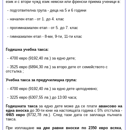
език и с втори чужд език немски или френски приема ученици в:
подготвителна група - деца на 5 и 6 години
начален етап - от 1. до 4. клас
прогимназиален етап - от 5. до 7. клас
гимназиален етап - 8-ми, 9-ти, 11-ти клас
Годишна учебна такса:
​4700 евро (9192,40 лв.) за едно дете;
3525 евро (6894,30 лв.) за второ дете от семейството с
отстъпка ;
Учебна такса за предучилищна група:
4700 евро (9192,40 лв.) за едно дете целодневно;
3225 евро (6307,55 лв.) до 13:00 часа;
Годишната такса
за едно дете може да се плати
авансово на
една вноска
до 30-ти юни на настоящата година с 5% отстъпка -
4465 евро
(8732,78 лв.). След тази дата се заплаща пълната
такса.
При изплащане
на две равни вноски
по 2350 евро всяка
,