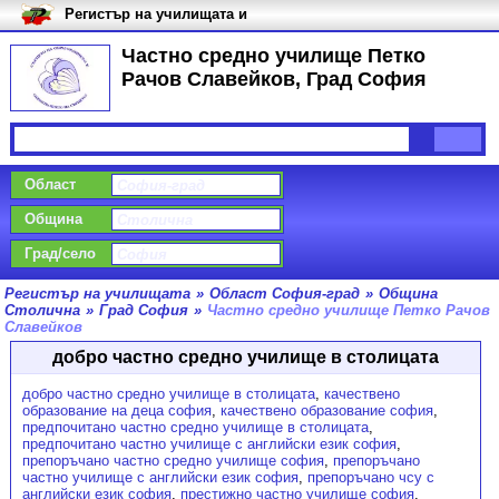
Регистър на училищата и
университетите в България
Частно средно училище Петко
Рачов Славейков, Град София
Област
Община
Град/село
Регистър на училищата
»
Област София-град
»
Община
Столична
»
Град София
»
Частно средно училище Петко Рачов
Славейков
добро частно средно училище в столицата
добро частно средно училище в столицата
,
качествено
образование на деца софия
,
качествено образование софия
,
предпочитано частно средно училище в столицата
,
предпочитано частно училище с английски език софия
,
препоръчано частно средно училище софия
,
препоръчано
частно училище с английски език софия
,
препоръчано чсу с
английски език софия
,
престижно частно училище софия
,