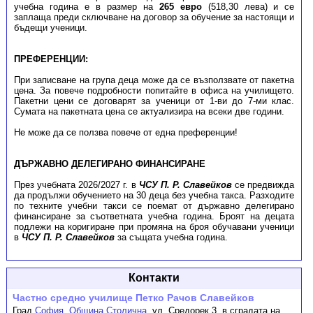
учебна година е в размер на
265 евро
(518,30 лева) и се
заплаща преди сключване на договор за обучение за настоящи и
бъдещи ученици.
ПРЕФЕРЕНЦИИ:
При записване на група деца може да се възползвате от пакетна
цена. За повече подробности попитайте в офиса на училището.
Пакетни цени се договарят за ученици от 1-ви до 7-ми клас.
Сумата на пакетната цена се актуализира на всеки две години.
Не може да се ползва повече от една преференции!
ДЪРЖАВНО ДЕЛЕГИРАНО ФИНАНСИРАНЕ
През учебната 2026/2027 г. в
ЧСУ П. Р. Славейков
се предвижда
да продължи обучението на 30 деца без учебна такса. Разходите
по техните учебни такси се поемат от държавно делегирано
финансиране за съответната учебна година. Броят на децата
подлежи на коригиране при промяна на броя обучавани ученици
в
ЧСУ П. Р. Славейков
за същата учебна година.
Контакти
Частно средно училище Петко Рачов Славейков
Град
София
,
Община Столична
,
ул. Средорек 3, в сградата на