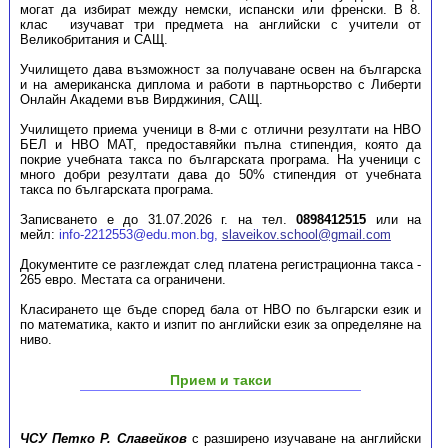
могат да избират между немски, испански или френски. В 8.
клас изучават три предмета на английски с учители от
Великобритания и САЩ.
Училището дава възможност за получаване освен на българска
и на американска диплома и работи в партньорство с Либерти
Онлайн Академи във Вирджиния, САЩ.
Училището приема ученици в 8-ми с отлични резултати на НВО
БЕЛ и НВО МАТ, предоставяйки пълна стипендия, която да
покрие учебната такса по българската програма. На ученици с
много добри резултати дава до 50% стипендия от учебната
такса по българската програма.
Записването е до 31.07.2026 г. на тел.
0898412515
или на
мейл:
info-2212553@edu.mon.bg,
slaveikov.school@gmail.com
Документите се разглеждат след платена регистрационна такса -
265 евро. Местата са ограничени.
Класирането ще бъде според бала от НВО по български език и
по математика, както и изпит по английски език за определяне на
ниво.
Прием и такси
ЧСУ Петко Р. Славейков
с разширено изучаване на английски