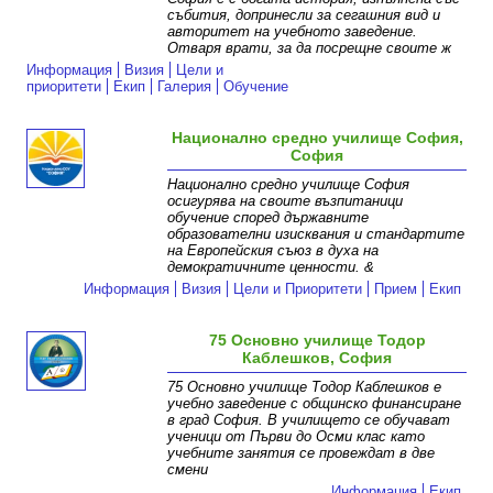
събития, допринесли за сегашния вид и
авторитет на учебното заведение.
Отваря врати, за да посрещне своите ж
Информация
Визия
Цели и
приоритети
Екип
Галерия
Обучение
Национално средно училище София,
София
Национално средно училище София
осигурява на своите възпитаници
обучение според държавните
образователни изисквания и стандартите
на Европейския съюз в духа на
демократичните ценности. &
Информация
Визия
Цели и Приоритети
Прием
Екип
75 Основно училище Тодор
Каблешков, София
75 Основно училище Тодор Каблешков е
учебно заведение с общинско финансиране
в град София. В училището се обучават
ученици от Първи до Осми клас като
учебните занятия се провеждат в две
смени
Информация
Екип