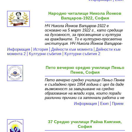
Народно читалище Никола Йонков
Вапцаров-1922, София
НЧ Никола Йонков Вапцаров-1922 е
основано на 5 март 1922 г., като средище
на духовност, за просвещение и култура
на гражданите. То е културно-просветна
институция. НЧ Никола Йонков Вапцаров-
Информация
История
Дейности към момента
Дейности към
момента 2
Културни събития
Културни събития 2
Пето вечерно средно училище Пеньо
Пенев, София
Пето вечерно средно училище Пеньо Пенев
е създадено през 1954 година с цел да даде
възможност за завършване на средно
образование на млади хора, които поради
различни причини са започнали работа и не
Информация
Екип
Прием
37 Средно училище Райна Княгиня,
София