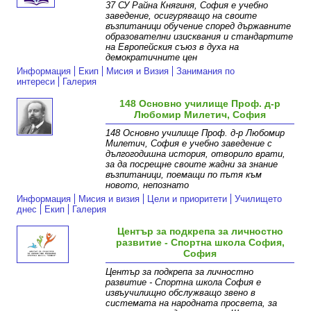
37 СУ Райна Княгиня, София е учебно
заведение, осигуряващо на своите
възпитаници обучение според държавните
образователни изисквания и стандартите
на Европейския съюз в духа на
демократичните цен
Информация
Екип
Мисия и Визия
Занимания по
интереси
Галерия
148 Основно училище Проф. д-р
Любомир Милетич, София
148 Основно училище Проф. д-р Любомир
Милетич, София е учебно заведение с
дългогодишна история, отворило врати,
за да посрещне своите жадни за знание
възпитаници, поемащи по пътя към
новото, непознато
Информация
Мисия и визия
Цели и приоритети
Училището
днес
Екип
Галерия
Център за подкрепа за личностно
развитие - Спортна школа София,
София
Център за подкрепа за личностно
развитие - Спортна школа София е
извъучилищно обслужващо звено в
системата на народната просвета, за