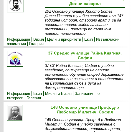
Долни пасарел
202 Основно училище Христо Ботев,
Долни Пасарел е учебно заведение със 147-
годишна история, отворило врати, за да
посрещне своите жадни за знание
възпитаници, поемащи по пътя към
новото, непознатото
Информация
Визия
Цели и приоритети
Екип
Извънкласни
занимания
Галерия
37 Средно училище Райна Княгиня,
София
37 СУ Райна Княгиня, София е учебно
заведение, осигуряващо на своите
възпитаници обучение според държавните
образователни изисквания и стандартите
на Европейския съюз в духа на
демократичните цен
Информация
Екип
Мисия и Визия
Занимания по
интереси
Галерия
148 Основно училище Проф. д-р
Любомир Милетич, София
148 Основно училище Проф. д-р Любомир
Милетич, София е учебно заведение с
дългогодишна история, отворило врати,