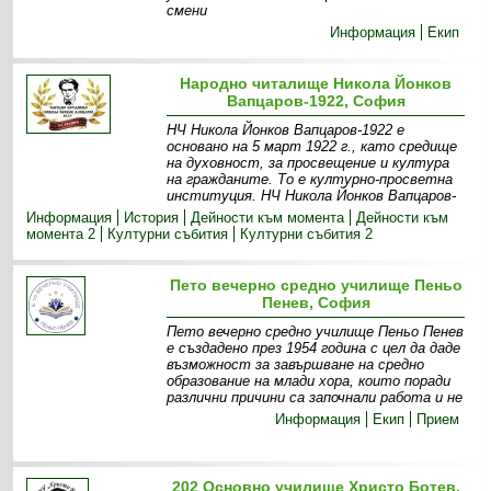
смени
Информация
Екип
Народно читалище Никола Йонков
Вапцаров-1922, София
НЧ Никола Йонков Вапцаров-1922 е
основано на 5 март 1922 г., като средище
на духовност, за просвещение и култура
на гражданите. То е културно-просветна
институция. НЧ Никола Йонков Вапцаров-
Информация
История
Дейности към момента
Дейности към
момента 2
Културни събития
Културни събития 2
Пето вечерно средно училище Пеньо
Пенев, София
Пето вечерно средно училище Пеньо Пенев
е създадено през 1954 година с цел да даде
възможност за завършване на средно
образование на млади хора, които поради
различни причини са започнали работа и не
Информация
Екип
Прием
202 Основно училище Христо Ботев,