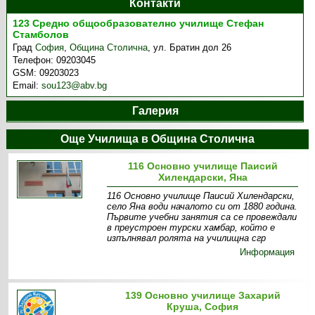
Контакти
123 Средно общообразователно училище Стефан
Стамболов
Град
София
,
Община Столична
,
ул. Братин дол 26
Телефон:
09203045
GSM:
09203023
Email:
sou123@abv.bg
Галерия
Още Училища в Община Столична
116 Основно училище Паисий
Хилендарски, Яна
116 Основно училище Паисий Хилендарски,
село Яна води началото си от 1880 година.
Първите учебни занятия са се провеждали
в преустроен турски хамбар, който е
изпълнявал ролята на училищна сгр
Информация
139 Основно училище Захарий
Круша, София