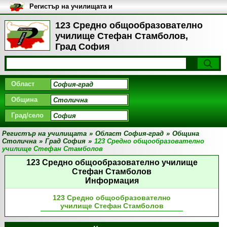
Регистър на училищата и
университетите в България
123 Средно общообразователно
училище Стефан Стамболов,
Град София
Област
Община
Град/село
Регистър на училищата
»
Област София-град
»
Община
Столична
»
Град София
»
123 Средно общообразователно
училище Стефан Стамболов
123 Средно общообразователно училище
Стефан Стамболов
Информация
123 Средно общообразователно
училище Стефан Стамболов