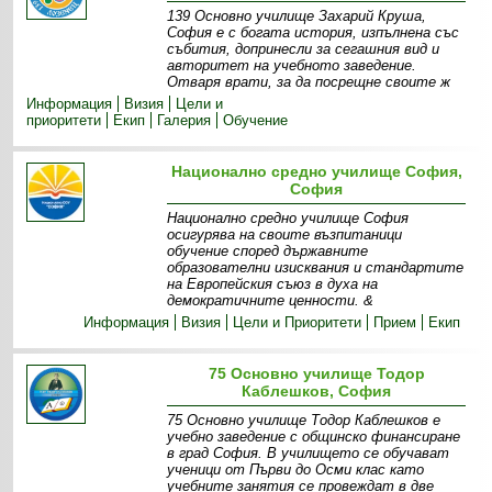
139 Основно училище Захарий Круша,
София е с богата история, изпълнена със
събития, допринесли за сегашния вид и
авторитет на учебното заведение.
Отваря врати, за да посрещне своите ж
Информация
Визия
Цели и
приоритети
Екип
Галерия
Обучение
Национално средно училище София,
София
Национално средно училище София
осигурява на своите възпитаници
обучение според държавните
образователни изисквания и стандартите
на Европейския съюз в духа на
демократичните ценности. &
Информация
Визия
Цели и Приоритети
Прием
Екип
75 Основно училище Тодор
Каблешков, София
75 Основно училище Тодор Каблешков е
учебно заведение с общинско финансиране
в град София. В училището се обучават
ученици от Първи до Осми клас като
учебните занятия се провеждат в две