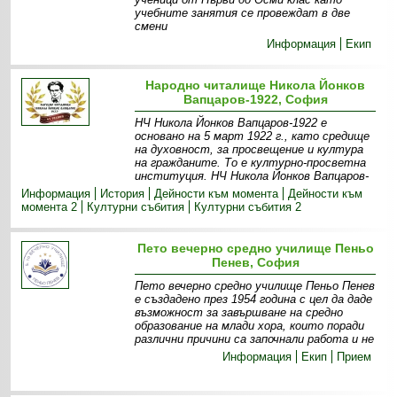
учебните занятия се провеждат в две
смени
Информация
Екип
Народно читалище Никола Йонков
Вапцаров-1922, София
НЧ Никола Йонков Вапцаров-1922 е
основано на 5 март 1922 г., като средище
на духовност, за просвещение и култура
на гражданите. То е културно-просветна
институция. НЧ Никола Йонков Вапцаров-
Информация
История
Дейности към момента
Дейности към
момента 2
Културни събития
Културни събития 2
Пето вечерно средно училище Пеньо
Пенев, София
Пето вечерно средно училище Пеньо Пенев
е създадено през 1954 година с цел да даде
възможност за завършване на средно
образование на млади хора, които поради
различни причини са започнали работа и не
Информация
Екип
Прием