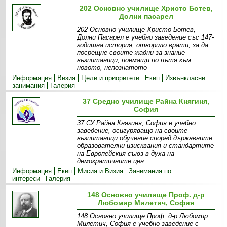
202 Основно училище Христо Ботев,
Долни пасарел
202 Основно училище Христо Ботев,
Долни Пасарел е учебно заведение със 147-
годишна история, отворило врати, за да
посрещне своите жадни за знание
възпитаници, поемащи по пътя към
новото, непознатото
Информация
Визия
Цели и приоритети
Екип
Извънкласни
занимания
Галерия
37 Средно училище Райна Княгиня,
София
37 СУ Райна Княгиня, София е учебно
заведение, осигуряващо на своите
възпитаници обучение според държавните
образователни изисквания и стандартите
на Европейския съюз в духа на
демократичните цен
Информация
Екип
Мисия и Визия
Занимания по
интереси
Галерия
148 Основно училище Проф. д-р
Любомир Милетич, София
148 Основно училище Проф. д-р Любомир
Милетич, София е учебно заведение с