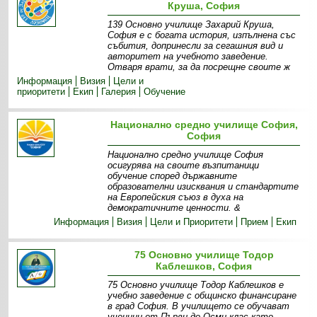
Круша, София
139 Основно училище Захарий Круша,
София е с богата история, изпълнена със
събития, допринесли за сегашния вид и
авторитет на учебното заведение.
Отваря врати, за да посрещне своите ж
Информация
Визия
Цели и
приоритети
Екип
Галерия
Обучение
Национално средно училище София,
София
Национално средно училище София
осигурява на своите възпитаници
обучение според държавните
образователни изисквания и стандартите
на Европейския съюз в духа на
демократичните ценности. &
Информация
Визия
Цели и Приоритети
Прием
Екип
75 Основно училище Тодор
Каблешков, София
75 Основно училище Тодор Каблешков е
учебно заведение с общинско финансиране
в град София. В училището се обучават
ученици от Първи до Осми клас като