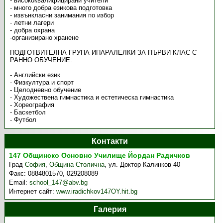
- висококвалифицирани учители
- много добра езикова подготовка
- извънкласни занимания по избор
- летни лагери
- добра охрана
-организирано хранене
ПОДГОТВИТЕЛНА ГРУПА ИПАРАЛЕЛКИ ЗА ПЪРВИ КЛАС С
РАННО ОБУЧЕНИЕ:
- Английски език
- Физкултура и спорт
- Целодневно обучение
- Художествена гимнастика и естетическа гимнастика
- Хореография
- Баскетбол
- Футбол
Контакти
147 Общинско Основно Училище Йордан Радичков
Град
София
,
Община Столична
,
ул. Доктор Калинков 40
Факс:
0884801570, 029208089
Email:
school_147@abv.bg
Интернет сайт:
www.iradichkov147OY.hit.bg
Галерия