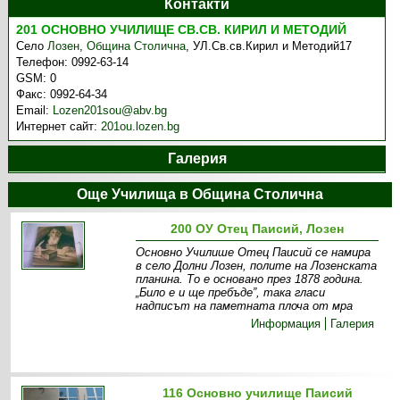
Контакти
201 ОСНОВНО УЧИЛИЩЕ СВ.СВ. КИРИЛ И МЕТОДИЙ
Село
Лозен
,
Община Столична
,
УЛ.Св.св.Кирил и Методий17
Телефон:
0992-63-14
GSM:
0
Факс:
0992-64-34
Email:
Lozen201sou@abv.bg
Интернет сайт:
201ou.lozen.bg
Галерия
Още Училища в Община Столична
200 ОУ Отец Паисий, Лозен
Основно Училише Отец Паисий се намира
в село Долни Лозен, полите на Лозенската
планина. То е основано през 1878 година.
„Било е и ще пребъде”, така гласи
надписът на паметната плоча от мра
Информация
Галерия
116 Основно училище Паисий