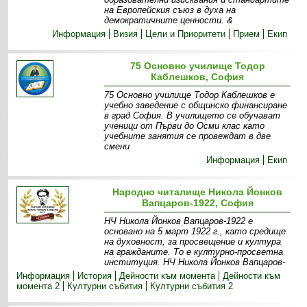
на Европейския съюз в духа на
демократичните ценности. &
Информация
Визия
Цели и Приоритети
Прием
Екип
75 Основно училище Тодор
Каблешков, София
75 Основно училище Тодор Каблешков е
учебно заведение с общинско финансиране
в град София. В училището се обучават
ученици от Първи до Осми клас като
учебните занятия се провеждат в две
смени
Информация
Екип
Народно читалище Никола Йонков
Вапцаров-1922, София
НЧ Никола Йонков Вапцаров-1922 е
основано на 5 март 1922 г., като средище
на духовност, за просвещение и култура
на гражданите. То е културно-просветна
институция. НЧ Никола Йонков Вапцаров-
Информация
История
Дейности към момента
Дейности към
момента 2
Културни събития
Културни събития 2