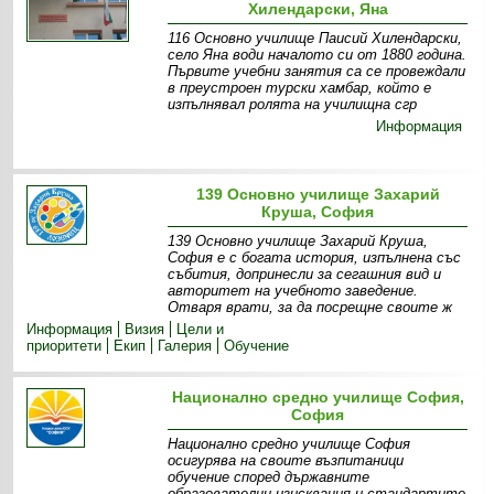
Хилендарски, Яна
116 Основно училище Паисий Хилендарски,
село Яна води началото си от 1880 година.
Първите учебни занятия са се провеждали
в преустроен турски хамбар, който е
изпълнявал ролята на училищна сгр
Информация
139 Основно училище Захарий
Круша, София
139 Основно училище Захарий Круша,
София е с богата история, изпълнена със
събития, допринесли за сегашния вид и
авторитет на учебното заведение.
Отваря врати, за да посрещне своите ж
Информация
Визия
Цели и
приоритети
Екип
Галерия
Обучение
Национално средно училище София,
София
Национално средно училище София
осигурява на своите възпитаници
обучение според държавните
образователни изисквания и стандартите