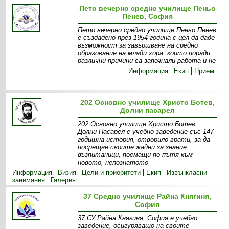
Пето вечерно средно училище Пеньо
Пенев, София
Пето вечерно средно училище Пеньо Пенев
е създадено през 1954 година с цел да даде
възможност за завършване на средно
образование на млади хора, които поради
различни причини са започнали работа и не
Информация
Екип
Прием
202 Основно училище Христо Ботев,
Долни пасарел
202 Основно училище Христо Ботев,
Долни Пасарел е учебно заведение със 147-
годишна история, отворило врати, за да
посрещне своите жадни за знание
възпитаници, поемащи по пътя към
новото, непознатото
Информация
Визия
Цели и приоритети
Екип
Извънкласни
занимания
Галерия
37 Средно училище Райна Княгиня,
София
37 СУ Райна Княгиня, София е учебно
заведение, осигуряващо на своите