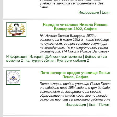
учебните занятия се провеждат в две
смени
Информация
Екип
Народно читалище Никола Йонков
Вапцаров-1922, София
НЧ Никола Йонков Вапцаров-1922 е
основано на 5 март 1922 г., като средище
на духовност, за просвещение и култура
на гражданите. То е културно-просветна
институция. НЧ Никола Йонков Вапцаров-
Информация
История
Дейности към момента
Дейности към
момента 2
Културни събития
Културни събития 2
Пето вечерно средно училище Пеньо
Пенев, София
Пето вечерно средно училище Пеньо Пенев
е създадено през 1954 година с цел да даде
възможност за завършване на средно
образование на млади хора, които поради
различни причини са започнали работа и не
Информация
Екип
Прием