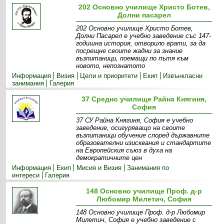
202 Основно училище Христо Ботев,
Долни пасарел
202 Основно училище Христо Ботев,
Долни Пасарел е учебно заведение със 147-
годишна история, отворило врати, за да
посрещне своите жадни за знание
възпитаници, поемащи по пътя към
новото, непознатото
Информация
Визия
Цели и приоритети
Екип
Извънкласни
занимания
Галерия
37 Средно училище Райна Княгиня,
София
37 СУ Райна Княгиня, София е учебно
заведение, осигуряващо на своите
възпитаници обучение според държавните
образователни изисквания и стандартите
на Европейския съюз в духа на
демократичните цен
Информация
Екип
Мисия и Визия
Занимания по
интереси
Галерия
148 Основно училище Проф. д-р
Любомир Милетич, София
148 Основно училище Проф. д-р Любомир
Милетич, София е учебно заведение с