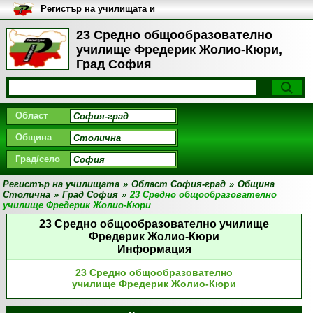
Регистър на училищата и
университетите в България
23 Средно общообразователно
училище Фредерик Жолио-Кюри,
Град София
Област
Община
Град/село
Регистър на училищата
»
Област София-град
»
Община
Столична
»
Град София
»
23 Средно общообразователно
училище Фредерик Жолио-Кюри
23 Средно общообразователно училище
Фредерик Жолио-Кюри
Информация
23 Средно общообразователно
училище Фредерик Жолио-Кюри