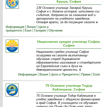
Круша, София
139 Основно училище Захарий Круша,
София е с богата история, изпълнена със
събития, допринесли за сегашния вид и
авторитет на учебното заведение.
Отваря врати, за да посрещне своите ж
Информация
Визия
Цели и
приоритети
Екип
Галерия
Обучение
Национално средно училище София,
София
Национално средно училище София
осигурява на своите възпитаници
обучение според държавните
образователни изисквания и стандартите
на Европейския съюз в духа на
демократичните ценности. &
Информация
Визия
Цели и Приоритети
Прием
Екип
75 Основно училище Тодор
Каблешков, София
75 Основно училище Тодор Каблешков е
учебно заведение с общинско финансиране
в град София. В училището се обучават
ученици от Първи до Осми клас като