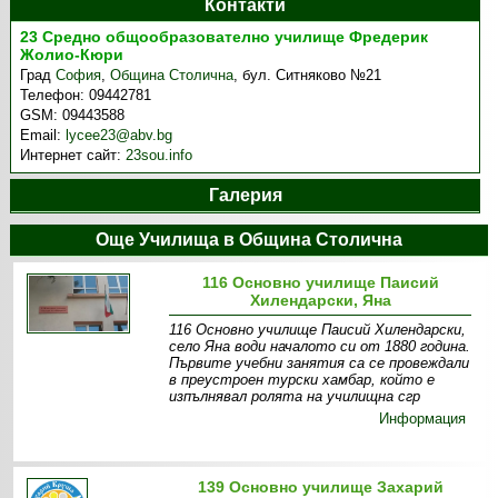
Контакти
23 Средно общообразователно училище Фредерик
Жолио-Кюри
Град
София
,
Община Столична
,
бул. Ситняково №21
Телефон:
09442781
GSM:
09443588
Email:
lycee23@abv.bg
Интернет сайт:
23sou.info
Галерия
Още Училища в Община Столична
116 Основно училище Паисий
Хилендарски, Яна
116 Основно училище Паисий Хилендарски,
село Яна води началото си от 1880 година.
Първите учебни занятия са се провеждали
в преустроен турски хамбар, който е
изпълнявал ролята на училищна сгр
Информация
139 Основно училище Захарий