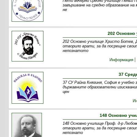
Пето вечерно средно училище Пеньо Пе
завършване на средно образование на 
не
202 Основно 
202 Основно училище Христо Ботев, Д
отворило врати, за да посрещне свои
непознатото
Информация
37 Сред
37 СУ Райна Княгиня, София е учебно 
държавните образователни изисквани
цен
И
148 Основно уч
148 Основно училище Проф. д-р Любом
отворило врати, за да посрещне свои
непознато