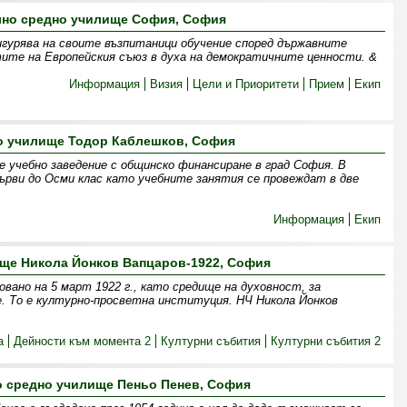
но средно училище София, София
гурява на своите възпитаници обучение според държавните
ите на Европейския съюз в духа на демократичните ценности. &
Информация
Визия
Цели и Приоритети
Прием
Екип
о училище Тодор Каблешков, София
е учебно заведение с общинско финансиране в град София. В
рви до Осми клас като учебните занятия се провеждат в две
Информация
Екип
ще Никола Йонков Вапцаров-1922, София
овано на 5 март 1922 г., като средище на духовност, за
. То е културно-просветна институция. НЧ Никола Йонков
а
Дейности към момента 2
Културни събития
Културни събития 2
о средно училище Пеньо Пенев, София