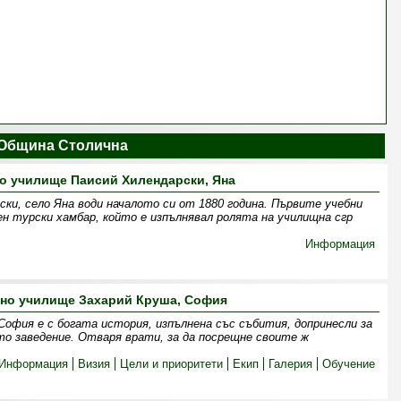
Община Столична
о училище Паисий Хилендарски, Яна
ки, село Яна води началото си от 1880 година. Първите учебни
ен турски хамбар, който е изпълнявал ролята на училищна сгр
Информация
вно училище Захарий Круша, София
София е с богата история, изпълнена със събития, допринесли за
о заведение. Отваря врати, за да посрещне своите ж
Информация
Визия
Цели и приоритети
Екип
Галерия
Обучение