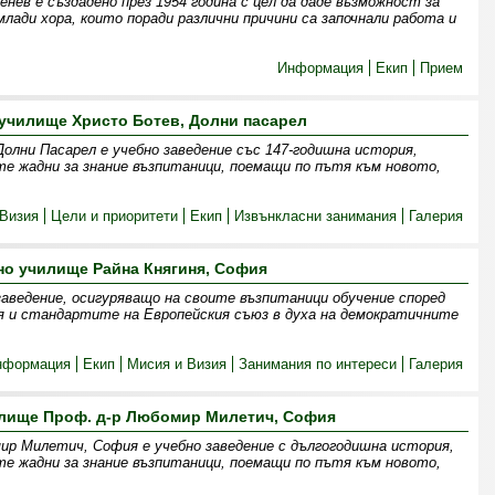
нев е създадено през 1954 година с цел да даде възможност за
млади хора, които поради различни причини са започнали работа и
Информация
Екип
Прием
училище Христо Ботев, Долни пасарел
олни Пасарел е учебно заведение със 147-годишна история,
те жадни за знание възпитаници, поемащи по пътя към новото,
Визия
Цели и приоритети
Екип
Извънкласни занимания
Галерия
но училище Райна Княгиня, София
заведение, осигуряващо на своите възпитаници обучение според
я и стандартите на Европейския съюз в духа на демократичните
нформация
Екип
Мисия и Визия
Занимания по интереси
Галерия
илище Проф. д-р Любомир Милетич, София
ир Милетич, София е учебно заведение с дългогодишна история,
те жадни за знание възпитаници, поемащи по пътя към новото,