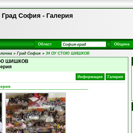
Град София - Галерия
Област
Община
лична
»
Град София
»
34 ОУ СТОЮ ШИШКОВ
ТОЮ ШИШКОВ
лерия
Информация
Галерия
лерия