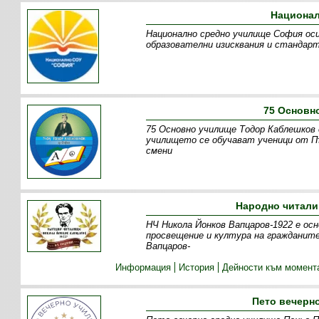
Национал
Национално средно училище София оси
образователни изисквания и стандарт
75 Основн
75 Основно училище Тодор Каблешков 
училището се обучават ученици от Пъ
смени
Народно читали
НЧ Никола Йонков Вапцаров-1922 е осн
просвещение и култура на гражданите
Вапцаров-
Информация
История
Дейности към момент
Пето вечерн