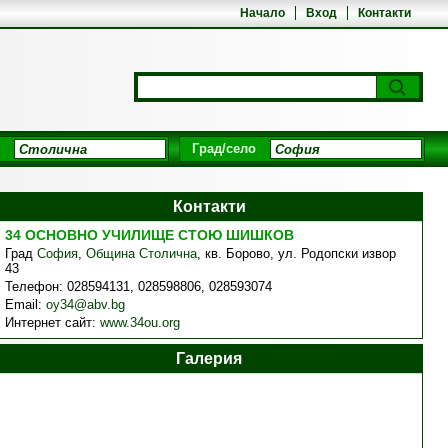
Начало
Вход
Контакти
Град/село
Контакти
34 ОСНОВНО УЧИЛИЩЕ СТОЮ ШИШКОВ
Град
София
,
Община Столична
,
кв. Борово, ул. Родопски извор
43
Телефон:
028594131, 028598806, 028593074
Email:
oy34@abv.bg
Интернет сайт:
www.34ou.org
Галерия