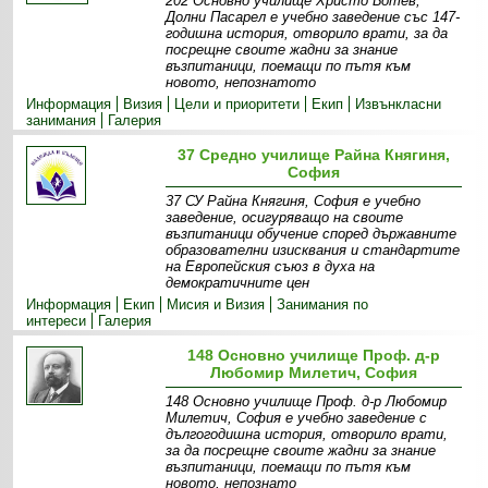
202 Основно училище Христо Ботев,
Долни Пасарел е учебно заведение със 147-
годишна история, отворило врати, за да
посрещне своите жадни за знание
възпитаници, поемащи по пътя към
новото, непознатото
Информация
Визия
Цели и приоритети
Екип
Извънкласни
занимания
Галерия
37 Средно училище Райна Княгиня,
София
37 СУ Райна Княгиня, София е учебно
заведение, осигуряващо на своите
възпитаници обучение според държавните
образователни изисквания и стандартите
на Европейския съюз в духа на
демократичните цен
Информация
Екип
Мисия и Визия
Занимания по
интереси
Галерия
148 Основно училище Проф. д-р
Любомир Милетич, София
148 Основно училище Проф. д-р Любомир
Милетич, София е учебно заведение с
дългогодишна история, отворило врати,
за да посрещне своите жадни за знание
възпитаници, поемащи по пътя към
новото, непознато