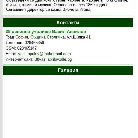
Обзаведени са два компютърни кабинета, кабинети по биология,
физика, химия и музика. Основано е през 1869 година.
Сегашният директор се казва Виолета Игова.
Контакти
38 основно училище Васил Априлов
Град
София
,
Община Столична
,
ул.Шипка 41
Телефон:
028465358
GSM:
028465147
Email:
vasil.aprilov@rocketmail.com
Интернет сайт:
38vasilaprilov.alle.bg
Галерия