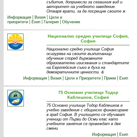
събития, допринесли за сегашния вид и
авторитет на учебното заведение.
Отваря врати, за да посрещне своите ж
Информация
Визия
Цели и
приоритети
Екип
Галерия
Обучение
Национално средно училище София,
София
Национално средно училище София
осигурява на своите възпитаници
обучение според държавните
образователни изисквания и стандартите
на Европейския съюз в духа на
демократичните ценности. &
Информация
Визия
Цели и Приоритети
Прием
Екип
75 Основно училище Тодор
Каблешков, София
75 Основно училище Тодор Каблешков е
учебно заведение с общинско финансиране
в град София. В училището се обучават
ученици от Първи до Осми клас като
учебните занятия се провеждат в две
смени
Информация
Екип