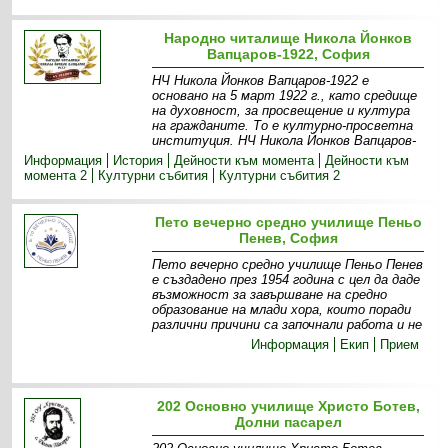
Народно читалище Никола Йонков
Вапцаров-1922, София
НЧ Никола Йонков Вапцаров-1922 е
основано на 5 март 1922 г., като средище
на духовност, за просвещение и култура
на гражданите. То е културно-просветна
институция. НЧ Никола Йонков Вапцаров-
Информация
История
Дейности към момента
Дейности към
момента 2
Културни събития
Културни събития 2
Пето вечерно средно училище Пеньо
Пенев, София
Пето вечерно средно училище Пеньо Пенев
е създадено през 1954 година с цел да даде
възможност за завършване на средно
образование на млади хора, които поради
различни причини са започнали работа и не
Информация
Екип
Прием
202 Основно училище Христо Ботев,
Долни пасарел