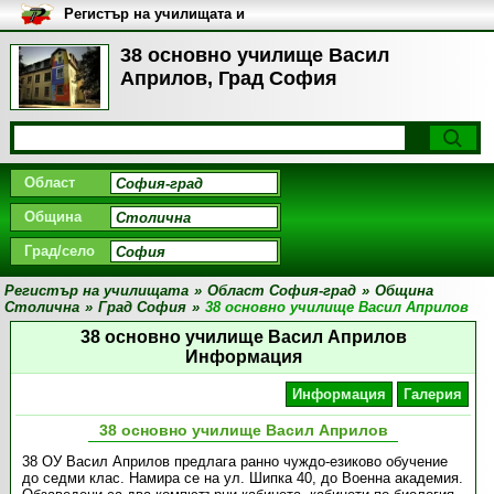
Регистър на училищата и
университетите в България
38 основно училище Васил
Априлов, Град София
Област
Община
Град/село
Регистър на училищата
»
Област София-град
»
Община
Столична
»
Град София
»
38 основно училище Васил Априлов
38 основно училище Васил Априлов
Информация
Информация
Галерия
38 основно училище Васил Априлов
38 ОУ Васил Априлов предлага ранно чуждо-езиково обучение
до седми клас. Намира се на ул. Шипка 40, до Военна академия.