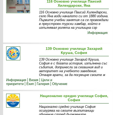
116 Основно училище Паисий
Хилендарски, Яна
116 Основно училище Паисий Хилендарски,
село Яна води началото си от 1880 година.
Първите учебни занятия са се провеждали
в преустроен турски хамбар, който е
изпълнявал ролята на училищна сгр
Информация
139 Основно училище Захарий
Круша, София
139 Основно училище Захарий Круша,
София е с богата история, изпълнена със
събития, допринесли за сегашния вид и
авторитет на учебното заведение.
Отваря врати, за да посрещне своите ж
Информация
Визия
Цели и
приоритети
Екип
Галерия
Обучение
Национално средно училище София,
София
Национално средно училище София
осигурява на своите възпитаници
обучение според държавните