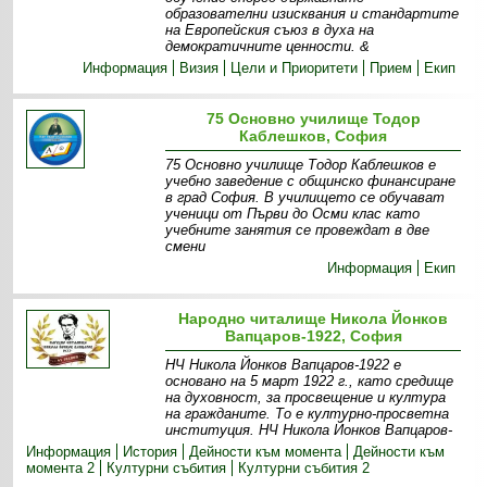
образователни изисквания и стандартите
на Европейския съюз в духа на
демократичните ценности. &
Информация
Визия
Цели и Приоритети
Прием
Екип
75 Основно училище Тодор
Каблешков, София
75 Основно училище Тодор Каблешков е
учебно заведение с общинско финансиране
в град София. В училището се обучават
ученици от Първи до Осми клас като
учебните занятия се провеждат в две
смени
Информация
Екип
Народно читалище Никола Йонков
Вапцаров-1922, София
НЧ Никола Йонков Вапцаров-1922 е
основано на 5 март 1922 г., като средище
на духовност, за просвещение и култура
на гражданите. То е културно-просветна
институция. НЧ Никола Йонков Вапцаров-
Информация
История
Дейности към момента
Дейности към
момента 2
Културни събития
Културни събития 2