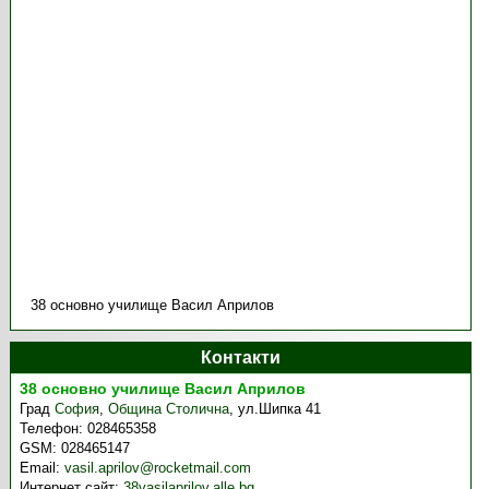
38 основно училище Васил Априлов
Контакти
38 основно училище Васил Априлов
Град
София
,
Община Столична
,
ул.Шипка 41
Телефон:
028465358
GSM:
028465147
Email:
vasil.aprilov@rocketmail.com
Интернет сайт:
38vasilaprilov.alle.bg