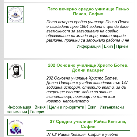
Пето вечерно средно училище Пеньо
Пенев, София
Пето вечерно средно училище Пеньо Пенев
е създадено през 1954 година с цел да даде
възможност за завършване на средно
образование на млади хора, които поради
различни причини са започнали работа и не
Информация
Екип
Прием
202 Основно училище Христо Ботев,
Долни пасарел
202 Основно училище Христо Ботев,
Долни Пасарел е учебно заведение със 147-
годишна история, отворило врати, за да
посрещне своите жадни за знание
възпитаници, поемащи по пътя към
новото, непознатото
Информация
Визия
Цели и приоритети
Екип
Извънкласни
занимания
Галерия
37 Средно училище Райна Княгиня,
София
37 СУ Райна Княгиня, София е учебно