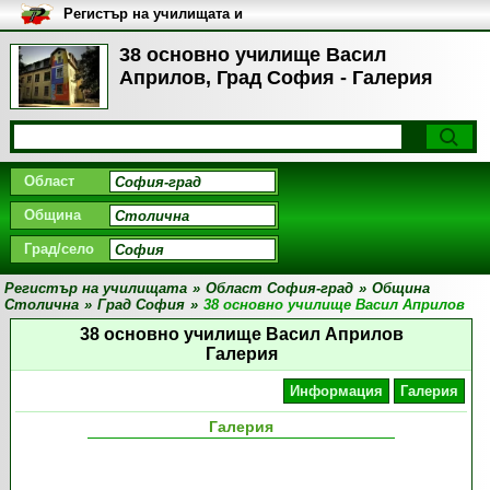
Регистър на училищата и
университетите в България
38 основно училище Васил
Априлов, Град София - Галерия
Област
Община
Град/село
Регистър на училищата
»
Област София-град
»
Община
Столична
»
Град София
»
38 основно училище Васил Априлов
38 основно училище Васил Априлов
Галерия
Информация
Галерия
Галерия